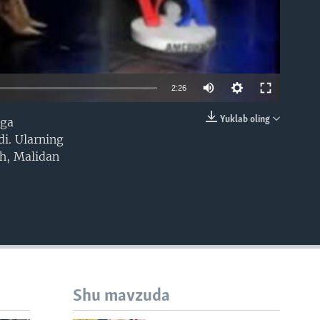
2:26
Yuklab oling
iga
EMBED
i. Ularning
sh, Malidan
Shu mavzuda