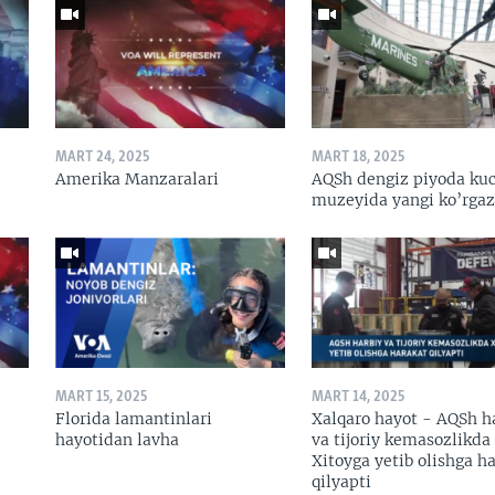
MART 24, 2025
MART 18, 2025
Amerika Manzaralari
AQSh dengiz piyoda kuc
muzeyida yangi ko’rga
MART 15, 2025
MART 14, 2025
Florida lamantinlari
Xalqaro hayot - AQSh h
hayotidan lavha
va tijoriy kemasozlikda
Xitoyga yetib olishga h
qilyapti