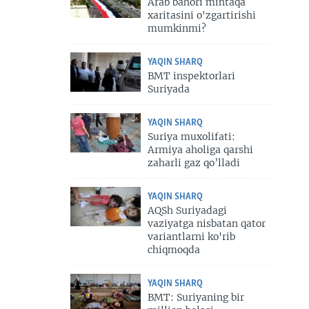
Arab bahori mintaqa
xaritasini o'zgartirishi
mumkinmi?
YAQIN SHARQ
BMT inspektorlari
Suriyada
YAQIN SHARQ
Suriya muxolifati:
Armiya aholiga qarshi
zaharli gaz qo’lladi
YAQIN SHARQ
AQSh Suriyadagi
vaziyatga nisbatan qator
variantlarni ko'rib
chiqmoqda
YAQIN SHARQ
BMT: Suriyaning bir