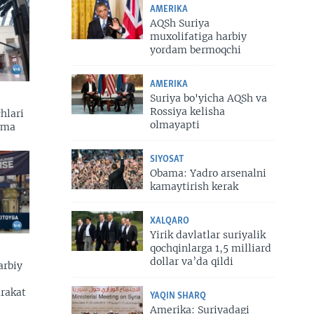
AMERIKA
AQSh Suriya
muxolifatiga harbiy
yordam bermoqchi
AMERIKA
Suriya bo'yicha AQSh va
Rossiya kelisha
hlari
olmayapti
zma
SIYOSAT
Obama: Yadro arsenalni
kamaytirish kerak
XALQARO
Yirik davlatlar suriyalik
qochqinlarga 1,5 milliard
dollar va’da qildi
arbiy
arakat
YAQIN SHARQ
Amerika: Suriyadagi