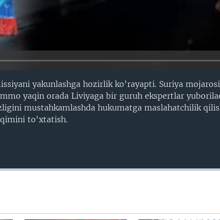
siyani yakunlashga hozirlik ko'rayapti. Suriya mojaros
mo yaqin orada Liviyaga bir guruh ekspertlar yuborilad
izligini mustahkamlashda hukumatga maslahatchilik qili
qimini to'xtatish.