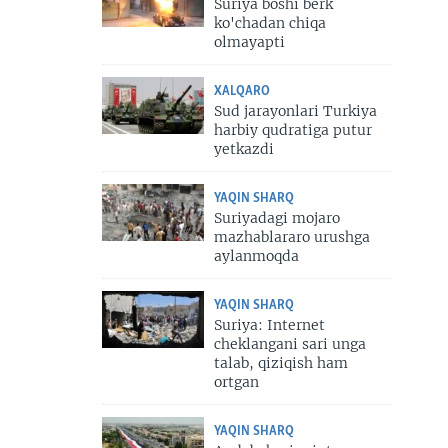
Suriya boshi berk
ko'chadan chiqa
olmayapti
XALQARO
Sud jarayonlari Turkiya
harbiy qudratiga putur
yetkazdi
YAQIN SHARQ
Suriyadagi mojaro
mazhablararo urushga
aylanmoqda
YAQIN SHARQ
Suriya: Internet
cheklangani sari unga
talab, qiziqish ham
ortgan
YAQIN SHARQ