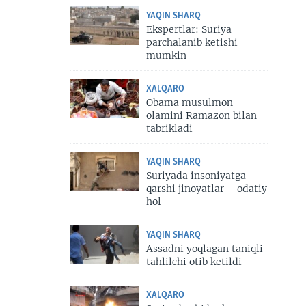
YAQIN SHARQ
Ekspertlar: Suriya
parchalanib ketishi
mumkin
XALQARO
Obama musulmon
olamini Ramazon bilan
tabrikladi
YAQIN SHARQ
Suriyada insoniyatga
qarshi jinoyatlar – odatiy
hol
YAQIN SHARQ
Assadni yoqlagan taniqli
tahlilchi otib ketildi
XALQARO