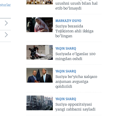
urushni urush bilan hal
sturlar
etib bo'lmaydi
MARKAZIY OSIYO
Suriya borasida
Tojikiston ahli ikkiga
bo’lingan
YAQIN SHARQ
Suriyada o'lganlar 100
mingdan oshdi
YAQIN SHARQ
Suriya bo'yicha xalqaro
anjuman avgustga
qoldirildi
YAQIN SHARQ
Suriya oppozitsiyasi
yangi rahbarni sayladi