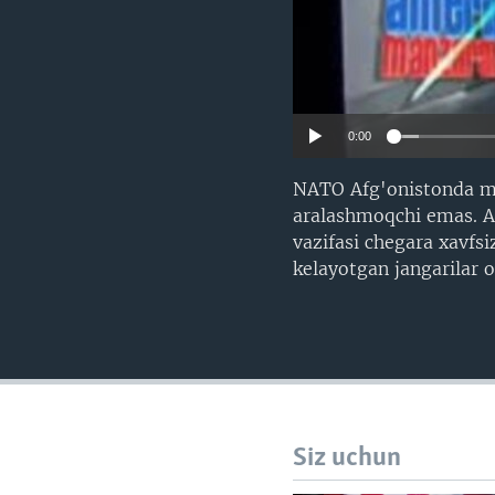
0:00
NATO Afg'onistonda mis
aralashmoqchi emas. Am
vazifasi chegara xavfs
kelayotgan jangarilar o
Siz uchun