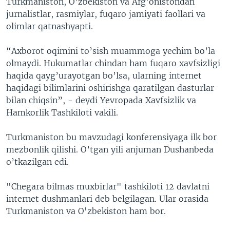
Turkmaniston, O’zbekiston va Afg’onistondan
jurnalistlar, rasmiylar, fuqaro jamiyati faollari va
olimlar qatnashyapti.
“Axborot oqimini to’sish muammoga yechim bo’la
olmaydi. Hukumatlar chindan ham fuqaro xavfsizligi
haqida qayg’urayotgan bo’lsa, ularning internet
haqidagi bilimlarini oshirishga qaratilgan dasturlar
bilan chiqsin”, - deydi Yevropada Xavfsizlik va
Hamkorlik Tashkiloti vakili.
Turkmaniston bu mavzudagi konferensiyaga ilk bor
mezbonlik qilishi. O’tgan yili anjuman Dushanbeda
o’tkazilgan edi.
"Chegara bilmas muxbirlar" tashkiloti 12 davlatni
internet dushmanlari deb belgilagan. Ular orasida
Turkmaniston va O'zbekiston ham bor.