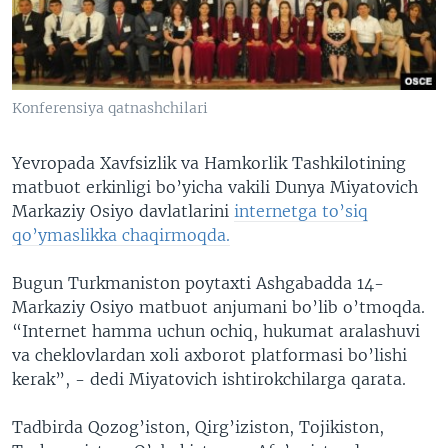
VIDEO
ODNOKLASSNIKI
XABARLAR SURATLARDA
TELEGRAM
TWITTER
Konferensiya qatnashchilari
SOUNDCLOUD
VOA
Yevropada Xavfsizlik va Hamkorlik Tashkilotining
matbuot erkinligi bo’yicha vakili Dunya Miyatovich
Markaziy Osiyo davlatlarini
internetga to’siq
qo’ymaslikka chaqirmoqda.
Bugun Turkmaniston poytaxti Ashgabadda 14-
Markaziy Osiyo matbuot anjumani bo’lib o’tmoqda.
“Internet hamma uchun ochiq, hukumat aralashuvi
va cheklovlardan xoli axborot platformasi bo’lishi
kerak”, - dedi Miyatovich ishtirokchilarga qarata.
Tadbirda Qozog’iston, Qirg’iziston, Tojikiston,