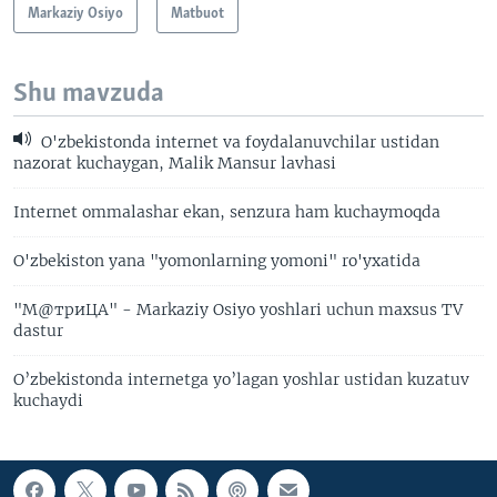
Markaziy Osiyo
Matbuot
Shu mavzuda
O'zbekistonda internet va foydalanuvchilar ustidan
nazorat kuchaygan, Malik Mansur lavhasi
Internet ommalashar ekan, senzura ham kuchaymoqda
O'zbekiston yana "yomonlarning yomoni" ro'yxatida
"М@триЦА" - Markaziy Osiyo yoshlari uchun maxsus TV
dastur
O’zbekistonda internetga yo’lagan yoshlar ustidan kuzatuv
kuchaydi