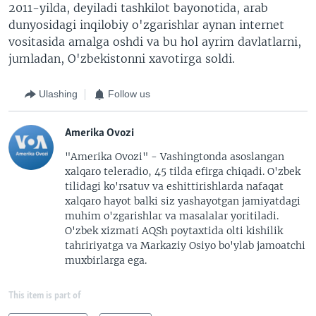
2011-yilda, deyiladi tashkilot bayonotida, arab
dunyosidagi inqilobiy o'zgarishlar aynan internet
vositasida amalga oshdi va bu hol ayrim davlatlarni,
jumladan, O'zbekistonni xavotirga soldi.
Ulashing
Follow us
Amerika Ovozi
"Amerika Ovozi" - Vashingtonda asoslangan
xalqaro teleradio, 45 tilda efirga chiqadi. O'zbek
tilidagi ko'rsatuv va eshittirishlarda nafaqat
xalqaro hayot balki siz yashayotgan jamiyatdagi
muhim o'zgarishlar va masalalar yoritiladi.
O'zbek xizmati AQSh poytaxtida olti kishilik
tahririyatga va Markaziy Osiyo bo'ylab jamoatchi
muxbirlarga ega.
This item is part of