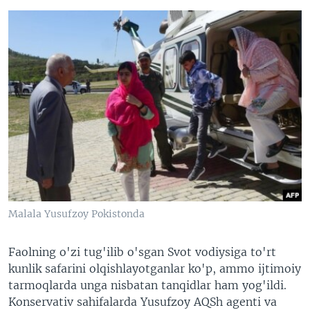
Malala Yusufzoy Pokistonda
Faolning o'zi tug'ilib o'sgan Svot vodiysiga to'rt
kunlik safarini olqishlayotganlar ko'p, ammo ijtimoiy
tarmoqlarda unga nisbatan tanqidlar ham yog'ildi.
Konservativ sahifalarda Yusufzoy AQSh agenti va