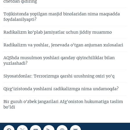
chetdan qidiring
Tojikistonda yopilgan masjid binolaridan nima maqsadda
foydalanilyapti?
Radikalizm ko'plab jamiyatlar uchun jiddiy muammo
Radikalizm va yoshlar, Jenevada o'tgan anjuman xulosalari
AQShda musulmon yoshlari qanday qiyinchiliklar bilan
yuzlashadi?
Siyosatdonlar: Terrorizmga qarshi urushning oxiri yo'q
Qirg'izistonda yoshlarni radikalizmga nima undamoqda?
Bir guruh o'zbek jangarilari Afg'oniston hukumatiga taslim
bo'ldi