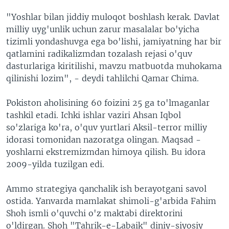
"Yoshlar bilan jiddiy muloqot boshlash kerak. Davlat
milliy uyg'unlik uchun zarur masalalar bo'yicha
tizimli yondashuvga ega bo'lishi, jamiyatning har bir
qatlamini radikalizmdan tozalash rejasi o'quv
dasturlariga kiritilishi, mavzu matbuotda muhokama
qilinishi lozim", - deydi tahlilchi Qamar Chima.
Pokiston aholisining 60 foizini 25 ga to'lmaganlar
tashkil etadi. Ichki ishlar vaziri Ahsan Iqbol
so'zlariga ko'ra, o'quv yurtlari Aksil-terror milliy
idorasi tomonidan nazoratga olingan. Maqsad -
yoshlarni ekstremizmdan himoya qilish. Bu idora
2009-yilda tuzilgan edi.
Ammo strategiya qanchalik ish berayotgani savol
ostida. Yanvarda mamlakat shimoli-g'arbida Fahim
Shoh ismli o'quvchi o'z maktabi direktorini
o'ldirgan. Shoh "Tahrik-e-Labaik" diniy-siyosiy