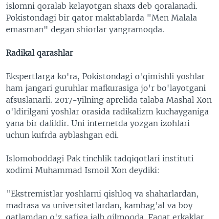
islomni qoralab kelayotgan shaxs deb qoralanadi.
Pokistondagi bir qator maktablarda "Men Malala
emasman" degan shiorlar yangramoqda.
Radikal qarashlar
Ekspertlarga ko'ra, Pokistondagi o'qimishli yoshlar
ham jangari guruhlar mafkurasiga jo'r bo'layotgani
afsuslanarli. 2017-yilning aprelida talaba Mashal Xon
o'ldirilgani yoshlar orasida radikalizm kuchayganiga
yana bir dalildir. Uni internetda yozgan izohlari
uchun kufrda ayblashgan edi.
Islomoboddagi Pak tinchlik tadqiqotlari instituti
xodimi Muhammad Ismoil Xon deydiki:
"Ekstremistlar yoshlarni qishloq va shaharlardan,
madrasa va universitetlardan, kambag'al va boy
qatlamdan o'z safiga jalb qilmoqda. Faqat erkaklar