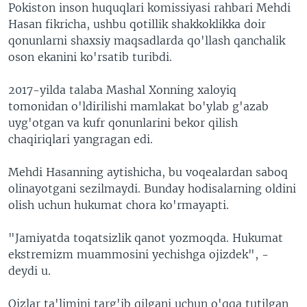
Pokiston inson huquqlari komissiyasi rahbari Mehdi
Hasan fikricha, ushbu qotillik shakkoklikka doir
qonunlarni shaxsiy maqsadlarda qo'llash qanchalik
oson ekanini ko'rsatib turibdi.
2017-yilda talaba Mashal Xonning xaloyiq
tomonidan o'ldirilishi mamlakat bo'ylab g'azab
uyg'otgan va kufr qonunlarini bekor qilish
chaqiriqlari yangragan edi.
Mehdi Hasanning aytishicha, bu voqealardan saboq
olinayotgani sezilmaydi. Bunday hodisalarning oldini
olish uchun hukumat chora ko'rmayapti.
"Jamiyatda toqatsizlik qanot yozmoqda. Hukumat
ekstremizm muammosini yechishga ojizdek", -
deydi u.
Qizlar ta'limini targ'ib qilgani uchun o'qqa tutilgan