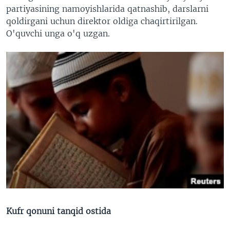
partiyasining namoyishlarida qatnashib, darslarni
qoldirgani uchun direktor oldiga chaqirtirilgan.
O'quvchi unga o'q uzgan.
Kufr qonuni tanqid ostida