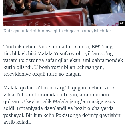
VIDEO
ODNOKLASSNIKI
XABARLAR SURATLARDA
TELEGRAM
TWITTER
Kufr qonunlarini himoya qilib chiqqan namoyishchilar
SOUNDCLOUD
VOA
Tinchlik uchun Nobel mukofoti sohibi, BMTning
tinchlik elchisi Malala Yusufzoy olti yildan so'ng
vatani Pokistonga safar qilar ekan, uni qahramondek
kutib olishdi. U bosh vazir bilan uchrashgan,
televideniye orqali nutq so'zlagan.
Malala qizlar ta'limini targ'ib qilgani uchun 2012-
yilda Tolibon tomonidan otilgan, ammo omon
qolgan. U keyinchalik Malala jamg'armasiga asos
soldi. Britaniyada davolandi va hozir o'sha yerda
yashaydi. Bir kun kelib Pokistonga doimiy qaytishini
aytib keladi.