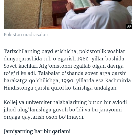
Pokiston madrasalari
Tarixchilarning qayd etishicha, pokistonlik yoshlar
dunyoqarashida tub o'zgarish 1980-yillar boshida
Sovet kuchlari Afg'onistonni egallab olgan davrga
to'g'ri keladi. Talabalar o'shanda sovetlarga qarshi
harakatga qo'shilishga, 1990-yillarda esa Kashmirda
Hindistonga qarshi qurol ko'tarishga undalgan.
Kollej va universitet talabalarining butun bir avlodi
jihod ulug'lanishiga guvoh bo'ldi va bu jarayonni
orqaga qaytarish oson bo'lmaydi.
Jamiyatning har bir qatlami