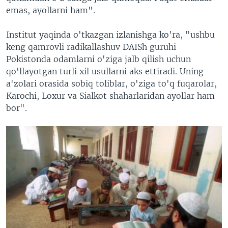
emas, ayollarni ham".
Institut yaqinda o'tkazgan izlanishga ko'ra, "ushbu
keng qamrovli radikallashuv DAISh guruhi
Pokistonda odamlarni o'ziga jalb qilish uchun
qo'llayotgan turli xil usullarni aks ettiradi. Uning
a'zolari orasida sobiq toliblar, o'ziga to'q fuqarolar,
Karochi, Loxur va Sialkot shaharlaridan ayollar ham
bor".