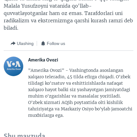
Malala Yusufzoyni vatanida qo'llab-
quvvatlayotganlar ham oz emas. Tarafdorlari uni
radikalizm va ekstremizmga qarshi kurash ramzi deb
biladi.
Ulashing
Follow us
Amerika Ovozi
"Amerika Ovozi" - Vashingtonda asoslangan
xalqaro teleradio, 45 tilda efirga chiqadi. O'zbek
tilidagi ko'rsatuv va eshittirishlarda nafaqat
xalqaro hayot balki siz yashayotgan jamiyatdagi
muhim o'zgarishlar va masalalar yoritiladi.
O'zbek xizmati AQSh poytaxtida olti kishilik
tahririyatga va Markaziy Osiyo bo'ylab jamoatchi
muxbirlarga ega.
Shu mavzuda