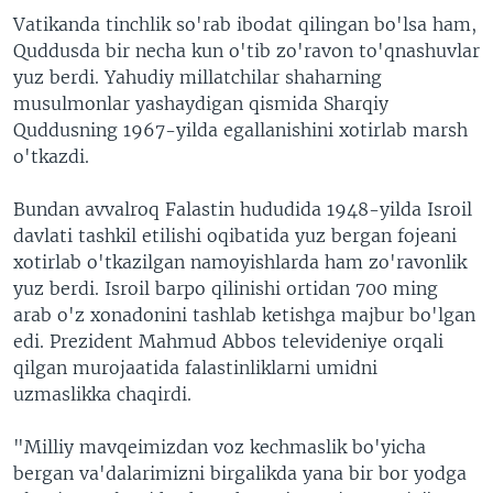
Vatikanda tinchlik so'rab ibodat qilingan bo'lsa ham,
Quddusda bir necha kun o'tib zo'ravon to'qnashuvlar
yuz berdi. Yahudiy millatchilar shaharning
musulmonlar yashaydigan qismida Sharqiy
Quddusning 1967-yilda egallanishini xotirlab marsh
o'tkazdi.
Bundan avvalroq Falastin hududida 1948-yilda Isroil
davlati tashkil etilishi oqibatida yuz bergan fojeani
xotirlab o'tkazilgan namoyishlarda ham zo'ravonlik
yuz berdi. Isroil barpo qilinishi ortidan 700 ming
arab o'z xonadonini tashlab ketishga majbur bo'lgan
edi. Prezident Mahmud Abbos televideniye orqali
qilgan murojaatida falastinliklarni umidni
uzmaslikka chaqirdi.
"Milliy mavqeimizdan voz kechmaslik bo'yicha
bergan va'dalarimizni birgalikda yana bir bor yodga