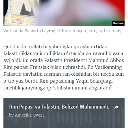
VIDEO
ODNOKLASSNIKI
XABARLAR SURATLARDA
TELEGRAM
TWITTER
Vatikanda Falastin bayrog'i hilpiramoqda, 2015-yil 17-may.
SOUNDCLOUD
VOA
Quddusda millatchi yahudiylar yurishi ortidan
falastinliklar va isroilliklar o'rtasida zo'ravonlik yana
avj oldi. Bu orada Falastin Prezidenti Mahmud Abbos
Rim papasi Fransisk bilan uchrashdi. Bu Vatikanning
Falastin davlatini rasman tan olishidan bir necha kun
o'tib yuz berdi. Rim papasining Yaqin Sharqdagi
tinchlik jarayoniga qo'shilishi nimani anglatadi?
Rim Papasi va Falastin, Behzod Muhammadiy
by
Amerika Ovozi
No media source currently available