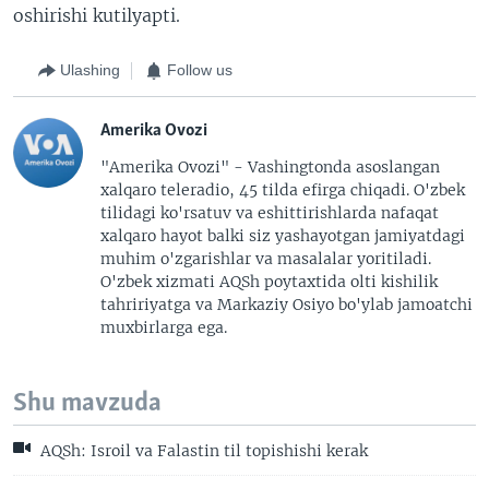
oshirishi kutilyapti.
Ulashing
Follow us
Amerika Ovozi
"Amerika Ovozi" - Vashingtonda asoslangan
xalqaro teleradio, 45 tilda efirga chiqadi. O'zbek
tilidagi ko'rsatuv va eshittirishlarda nafaqat
xalqaro hayot balki siz yashayotgan jamiyatdagi
muhim o'zgarishlar va masalalar yoritiladi.
O'zbek xizmati AQSh poytaxtida olti kishilik
tahririyatga va Markaziy Osiyo bo'ylab jamoatchi
muxbirlarga ega.
Shu mavzuda
AQSh: Isroil va Falastin til topishishi kerak