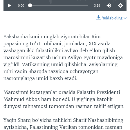
0:00
3:19
Yuklab oling
Yakshanba kuni minglab ziyoratchilar Rim
papasining to'rt rohibani, jumladan, XIX asrda
yashagan ikki falastinlikni avliyo deb e'lon qilish
marosimini kuzatish uchun Avliyo Pyotr maydoniga
yig'ildi. Vatikanning umid qilishicha, aviyolarning
ruhi Yaqin Sharqda tazyiqqa uchrayotgan
nasroniylarga umid baxsh etadi.
Marosimni kuzatganlar orasida Falastin Prezidenti
Mahmud Abbos ham bor edi. U yig'inga katolik
dunyosi rahnamosi tomonidan rasman taklif etilgan.
Yaqin Sharq bo'yicha tahlilchi Sharif Nashashibining
aytishicha, Falastinning Vatikan tomonidan rasman