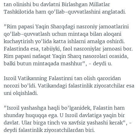
tan olinishi bu davlatni Birlashgan Millatlar
Tashkilotida ham qo'llab-quvvatlashini anglatadi.
"Rim papasi Yaqin Sharqdagi nasroniy jamoatlarini
qo'llab-quvvatlash uchun mintaqa bilan aloqani
kuchaytirish yo'lida katta ishlarni amalga oshirdi.
Falastinda esa, tabiiyki, faol nasroniylar jamoasi bor.
Rim papasi nafaqat Yaqin Sharq nasorolari orasida,
balki butun mintaqada mashhur", - deydi u.
Isroil Vatikanning Falastinni tan olish qaroridan
norozi bo'ldi. Vatikandagi falastinlik ziyoratchilar esa
uni olqishladi.
"Isroil yashashga haqli bo'lganidek, Falastin ham
shunday huquqqa ega. U Isroil davlatiga yaqin bir
davlat. Ular birga tinch va xavfsiz yashashi kerak", -
deydi falastinlik ziyoratchilardan biri.