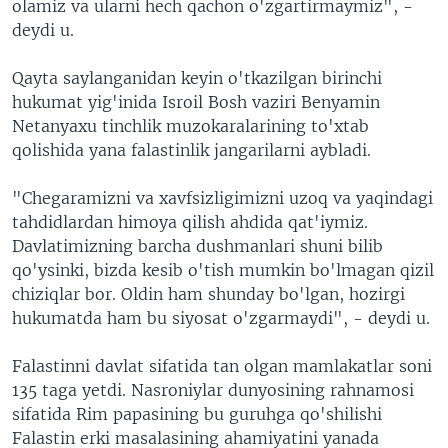
olamiz va ularni hech qachon o'zgartirmaymiz", -
deydi u.
Qayta saylanganidan keyin o'tkazilgan birinchi
hukumat yig'inida Isroil Bosh vaziri Benyamin
Netanyaxu tinchlik muzokaralarining to'xtab
qolishida yana falastinlik jangarilarni aybladi.
"Chegaramizni va xavfsizligimizni uzoq va yaqindagi
tahdidlardan himoya qilish ahdida qat'iymiz.
Davlatimizning barcha dushmanlari shuni bilib
qo'ysinki, bizda kesib o'tish mumkin bo'lmagan qizil
chiziqlar bor. Oldin ham shunday bo'lgan, hozirgi
hukumatda ham bu siyosat o'zgarmaydi", - deydi u.
Falastinni davlat sifatida tan olgan mamlakatlar soni
135 taga yetdi. Nasroniylar dunyosining rahnamosi
sifatida Rim papasining bu guruhga qo'shilishi
Falastin erki masalasining ahamiyatini yanada