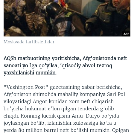
VIDEO
ODNOKLASSNIKI
XABARLAR SURATLARDA
TELEGRAM
TWITTER
SOUNDCLOUD
VOA
Moskvada tartibsizliklar
AQSh matbuotining yoritishicha, Afg'onistonda neft
sanoati yo'lga qo'yilsa, iqtisodiy ahvol tezroq
yaxshilanishi mumkin.
"Vashington Post" gazetasining xabar berishicha,
Afg'oniston shimolida mahalliy kompaniya Sari Pol
viloyatidagi Angot konidan xom neft chiqarish
bo'yicha hukumat e'lon qilgan tenderda g'olib
chiqdi. Konning kichik qismi Amu-Daryo bo'yida
joylashgan bo'lib, izlanishlar xulosasiga ko'ra u
yerda 80 million barrel neft bo'lishi mumkin. Qolgan