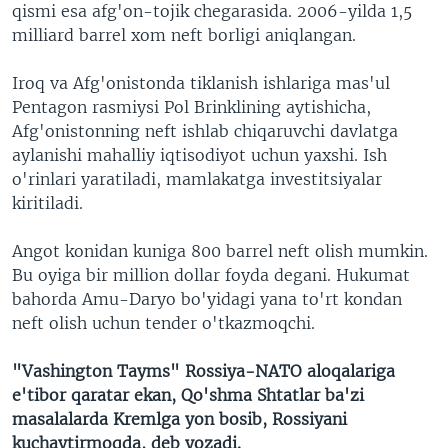
qismi esa afg'on-tojik chegarasida. 2006-yilda 1,5
milliard barrel xom neft borligi aniqlangan.
Iroq va Afg'onistonda tiklanish ishlariga mas'ul
Pentagon rasmiysi Pol Brinklining aytishicha,
Afg'onistonning neft ishlab chiqaruvchi davlatga
aylanishi mahalliy iqtisodiyot uchun yaxshi. Ish
o'rinlari yaratiladi, mamlakatga investitsiyalar
kiritiladi.
Angot konidan kuniga 800 barrel neft olish mumkin.
Bu oyiga bir million dollar foyda degani. Hukumat
bahorda Amu-Daryo bo'yidagi yana to'rt kondan
neft olish uchun tender o'tkazmoqchi.
"Vashington Tayms" Rossiya-NATO aloqalariga
e'tibor qaratar ekan, Qo'shma Shtatlar ba'zi
masalalarda Kremlga yon bosib, Rossiyani
kuchaytirmoqda, deb yozadi.