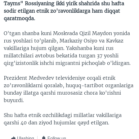
Tayms" Rossiyaning ikki yirik shahrida shu hafta
sodir etilgan etnik zo'ravonliklarga ham diqqat
qaratmoqda.
O'tgan shanba kuni Moskvada Qizil Maydon yonida
rus yoshlari to'planib, Markaziy Osiyo va Kavkaz
vakillariga hujum qilgan. Yakshanba kuni rus
millatchilari avtobus bekatida turgan 37 yoshli
qirg'izistonlik ishchi migrantni pichoqlab o'ldirgan.
Prezident Medvedev televideniye orqali etnik
zo'ravonliklarni qoralab, huquq-tartibot organlariga
bunday illatga qarshi murosasiz chora ko'rishni
buyurdi.
Shu hafta etnik ozchilikdagi millatlar vakillariga
qarshi 40 dan ziyod hujumlar qayd etilgan.
Ulashing
Follow us