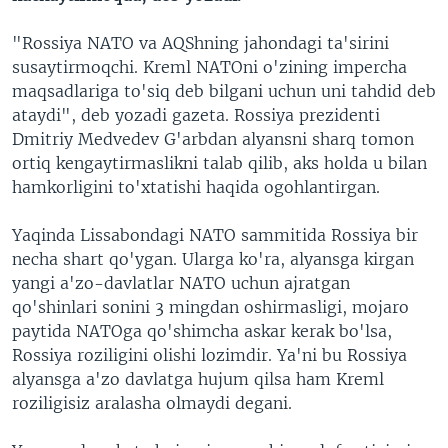
"Rossiya NATO va AQShning jahondagi ta'sirini
susaytirmoqchi. Kreml NATOni o'zining impercha
maqsadlariga to'siq deb bilgani uchun uni tahdid deb
ataydi", deb yozadi gazeta. Rossiya prezidenti
Dmitriy Medvedev G'arbdan alyansni sharq tomon
ortiq kengaytirmaslikni talab qilib, aks holda u bilan
hamkorligini to'xtatishi haqida ogohlantirgan.
Yaqinda Lissabondagi NATO sammitida Rossiya bir
necha shart qo'ygan. Ularga ko'ra, alyansga kirgan
yangi a'zo-davlatlar NATO uchun ajratgan
qo'shinlari sonini 3 mingdan oshirmasligi, mojaro
paytida NATOga qo'shimcha askar kerak bo'lsa,
Rossiya roziligini olishi lozimdir. Ya'ni bu Rossiya
alyansga a'zo davlatga hujum qilsa ham Kreml
roziligisiz aralasha olmaydi degani.