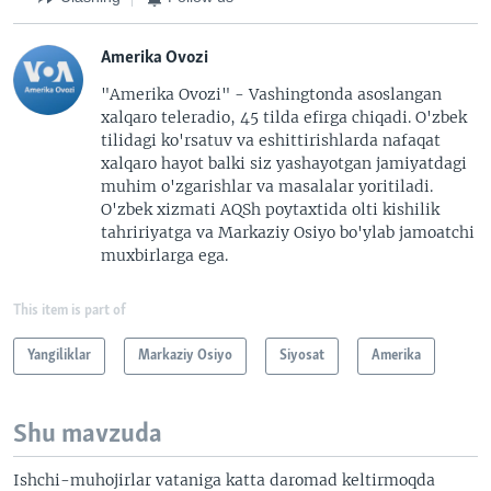
Amerika Ovozi
"Amerika Ovozi" - Vashingtonda asoslangan
xalqaro teleradio, 45 tilda efirga chiqadi. O'zbek
tilidagi ko'rsatuv va eshittirishlarda nafaqat
xalqaro hayot balki siz yashayotgan jamiyatdagi
muhim o'zgarishlar va masalalar yoritiladi.
O'zbek xizmati AQSh poytaxtida olti kishilik
tahririyatga va Markaziy Osiyo bo'ylab jamoatchi
muxbirlarga ega.
This item is part of
Yangiliklar
Markaziy Osiyo
Siyosat
Amerika
Shu mavzuda
Ishchi-muhojirlar vataniga katta daromad keltirmoqda