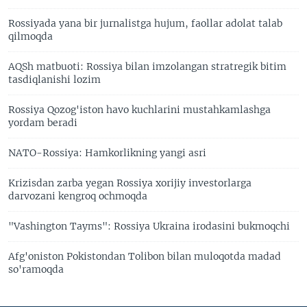
Rossiyada yana bir jurnalistga hujum, faollar adolat talab
qilmoqda
AQSh matbuoti: Rossiya bilan imzolangan stratregik bitim
tasdiqlanishi lozim
Rossiya Qozog'iston havo kuchlarini mustahkamlashga
yordam beradi
NATO-Rossiya: Hamkorlikning yangi asri
Krizisdan zarba yegan Rossiya xorijiy investorlarga
darvozani kengroq ochmoqda
"Vashington Tayms": Rossiya Ukraina irodasini bukmoqchi
Afg'oniston Pokistondan Tolibon bilan muloqotda madad
so'ramoqda