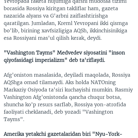
Yevropada raketa hujumiga qarshi mudofaa tizimi
borasida Rossiya kiritgan takliflar ham, gazeta
nazarida alyans va G'arbni zaiflashtirishga
qaratilgan. Jumladan, Kreml Yevropani ikki qismga
bo'lib, birining xavfsizligiga AQSh, ikkinchisinikiga
esa Rossiyani mas'ul qilish kerak, deydi.
"Vashington Tayms" Medvedev siyosatini "inson
qiyofasidagi imperializm" deb ta'riflaydi.
Afg'oniston masalasida, deyiladi maqolada, Rossiya
AQShga omad tilamaydi. Aks holda NATOning
Markaziy Osiyoda ta'siri kuchayishi mumkin. Rasmiy
Vashington Afg'onistonda qancha chuqur botsa,
shuncha ko'p resurs sarflab, Rossiya yon-atrofida
faoliyati cheklanadi, deb yozadi "Vashington
Tayms".
Amerika yetakchi gazetalaridan biri "Nyu-York-