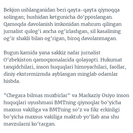
Bekjon ushlanganidan beri qayta-qayta qiynoqqa
solingan; hushidan ketgunicha do'pposlangan.
Qamoqda davolanish imkonidan mahrum qilingan
jurnalist qulog'i ancha og'irlashgan, sil kasalining
og'ir shakli bilan og'rigan, biroq davolanmagan.
Bugun kamida yana sakkiz nafar jurnalist
O'zbekiston qamoqxonalarida qolayapti. Hukumat
tanqidchilari, inson huquqlari himoyachilari, faollar,
diniy ekstremizmda ayblangan minglab odamlar
hisbda.
"Chegara bilmas muxbirlar" va Markaziy Osiyo inson
huquqlari uyushmasi BMTning qiynoqlar bo'yicha
maxsus vakiliga va BMTning so'z va fikr erkinligi
bo'yicha maxsus vakiliga maktub yo'llab ana shu
mavzularni ko'targan.