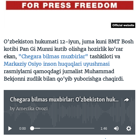
VIDEO
ODNOKLASSNIKI
XABARLAR SURATLARDA
TELEGRAM
TWITTER
SOUNDCLOUD
VOA
O'zbekiston hukumati 12-iyun, juma kuni BMT Bosh
kotibi Pan Gi Munni kutib olishga hozirlik ko'rar
ekan,
"Chegara bilmas muxbirlar"
tashkiloti va
Markaziy Osiyo inson huquqlari uyushmasi
rasmiylarni qamoqdagi jurnalist Muhammad
Bekjonni zudlik bilan qo'yib yuborishga chaqirdi.
Chegara bilmas muxbirlar: O'zbekiston hukumati Muhammad Bekjonni qamoqdan qo'yib yuborsin
by
Amerika Ovozi
No media source currently available
0:00
1:46