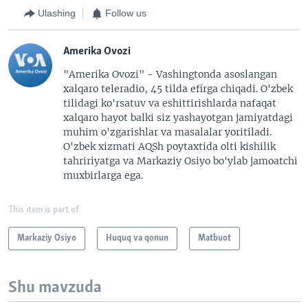
Ulashing
Follow us
Amerika Ovozi
"Amerika Ovozi" - Vashingtonda asoslangan
xalqaro teleradio, 45 tilda efirga chiqadi. O'zbek
tilidagi ko'rsatuv va eshittirishlarda nafaqat
xalqaro hayot balki siz yashayotgan jamiyatdagi
muhim o'zgarishlar va masalalar yoritiladi.
O'zbek xizmati AQSh poytaxtida olti kishilik
tahririyatga va Markaziy Osiyo bo'ylab jamoatchi
muxbirlarga ega.
This item is part of
Markaziy Osiyo
Huquq va qonun
Matbuot
Shu mavzuda