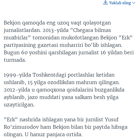
Yuklab oling
Bekjon qamoqda eng uzoq vaqt qolayotgan
jurnalistlardan. 2013-yilda "Chegara bilmas
muxbirlar" tomonidan mukofotlangan Bekjon "Erk"
partiyasining gazetasi muharriri bo'lib ishlagan.
Bugun 60 yoshini qarshilagan jurnalist 16 yildan beri
turmada.
1999-yilda Toshkentdagi portlashlar ketidan
ushlanib, 15 yilga ozodlikdan mahrum qilingan.
2012-yilda u qamoqxona qoidalarini buzganlikda
ayblanib, jazo muddati yana salkam besh yilga
uzaytirilgan.
"Erk" nashrida ishlagan yana bir jurnlist Yusuf
Ro'zimurodov ham Bekjon bilan bir paytda hibsga
olingan. U hanuz panjara ortida.