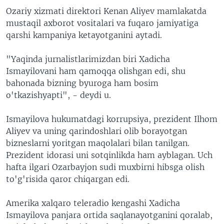
Ozariy xizmati direktori Kenan Aliyev mamlakatda
mustaqil axborot vositalari va fuqaro jamiyatiga
qarshi kampaniya ketayotganini aytadi.
"Yaqinda jurnalistlarimizdan biri Xadicha
Ismayilovani ham qamoqqa olishgan edi, shu
bahonada bizning byuroga ham bosim
o'tkazishyapti", - deydi u.
Ismayilova hukumatdagi korrupsiya, prezident Ilhom
Aliyev va uning qarindoshlari olib borayotgan
bizneslarni yoritgan maqolalari bilan tanilgan.
Prezident idorasi uni sotqinlikda ham ayblagan. Uch
hafta ilgari Ozarbayjon sudi muxbirni hibsga olish
to'g'risida qaror chiqargan edi.
Amerika xalqaro teleradio kengashi Xadicha
Ismayilova panjara ortida saqlanayotganini qoralab,