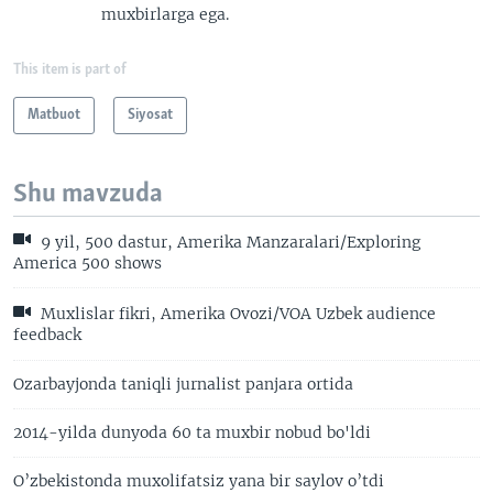
muxbirlarga ega.
This item is part of
Matbuot
Siyosat
Shu mavzuda
9 yil, 500 dastur, Amerika Manzaralari/Exploring
America 500 shows
Muxlislar fikri, Amerika Ovozi/VOA Uzbek audience
feedback
Ozarbayjonda taniqli jurnalist panjara ortida
2014-yilda dunyoda 60 ta muxbir nobud bo'ldi
O’zbekistonda muxolifatsiz yana bir saylov o’tdi