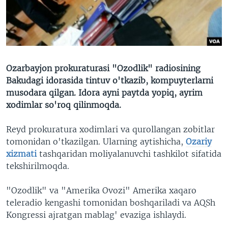
VIDEO
ODNOKLASSNIKI
XABARLAR SURATLARDA
TELEGRAM
TWITTER
SOUNDCLOUD
VOA
Ozarbayjon prokuraturasi "Ozodlik" radiosining
Bakudagi idorasida tintuv o'tkazib, kompuyterlarni
musodara qilgan. Idora ayni paytda yopiq, ayrim
xodimlar so'roq qilinmoqda.
Reyd prokuratura xodimlari va qurollangan zobitlar
tomonidan o'tkazilgan. Ularning aytishicha,
Ozariy
xizmati
tashqaridan moliyalanuvchi tashkilot sifatida
tekshirilmoqda.
"Ozodlik" va "Amerika Ovozi" Amerika xaqaro
teleradio kengashi tomonidan boshqariladi va AQSh
Kongressi ajratgan mablag' evaziga ishlaydi.