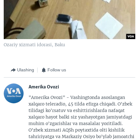
Ozariy xizmati idorasi, Baku
Ulashing
Follow us
Amerika Ovozi
"Amerika Ovozi" - Vashingtonda asoslangan
xalqaro teleradio, 45 tilda efirga chiqadi. O'zbek
tilidagi ko'rsatuv va eshittirishlarda nafaqat
xalqaro hayot balki siz yashayotgan jamiyatdagi
muhim o'zgarishlar va masalalar yoritiladi.
O'zbek xizmati AQSh poytaxtida olti kishilik
tahririyatga va Markaziy Osiyo bo'ylab jamoatchi