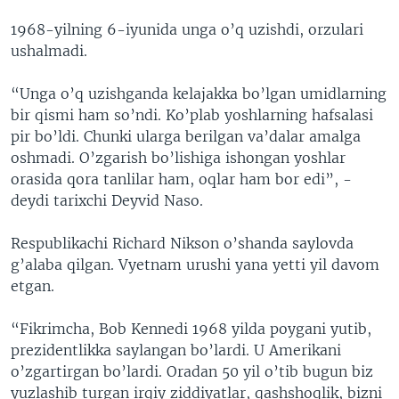
1968-yilning 6-iyunida unga o’q uzishdi, orzulari
ushalmadi.
“Unga o’q uzishganda kelajakka bo’lgan umidlarning
bir qismi ham so’ndi. Ko’plab yoshlarning hafsalasi
pir bo’ldi. Chunki ularga berilgan va’dalar amalga
oshmadi. O’zgarish bo’lishiga ishongan yoshlar
orasida qora tanlilar ham, oqlar ham bor edi”, -
deydi tarixchi Deyvid Naso.
Respublikachi Richard Nikson o’shanda saylovda
g’alaba qilgan. Vyetnam urushi yana yetti yil davom
etgan.
“Fikrimcha, Bob Kennedi 1968 yilda poygani yutib,
prezidentlikka saylangan bo’lardi. U Amerikani
o’zgartirgan bo’lardi. Oradan 50 yil o’tib bugun biz
yuzlashib turgan irqiy ziddiyatlar, qashshoqlik, bizni