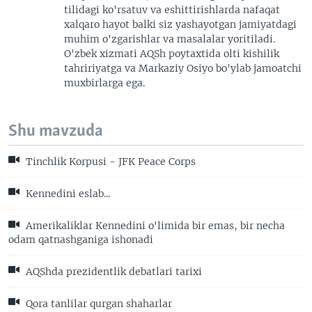
tilidagi ko'rsatuv va eshittirishlarda nafaqat
xalqaro hayot balki siz yashayotgan jamiyatdagi
muhim o'zgarishlar va masalalar yoritiladi.
O'zbek xizmati AQSh poytaxtida olti kishilik
tahririyatga va Markaziy Osiyo bo'ylab jamoatchi
muxbirlarga ega.
Shu mavzuda
Tinchlik Korpusi - JFK Peace Corps
Kennedini eslab...
Amerikaliklar Kennedini o'limida bir emas, bir necha
odam qatnashganiga ishonadi
AQShda prezidentlik debatlari tarixi
Qora tanlilar qurgan shaharlar