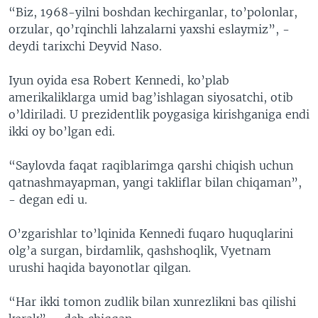
“Biz, 1968-yilni boshdan kechirganlar, to’polonlar,
orzular, qo’rqinchli lahzalarni yaxshi eslaymiz”, -
deydi tarixchi Deyvid Naso.
Iyun oyida esa Robert Kennedi, ko’plab
amerikaliklarga umid bag’ishlagan siyosatchi, otib
o’ldiriladi. U prezidentlik poygasiga kirishganiga endi
ikki oy bo’lgan edi.
“Saylovda faqat raqiblarimga qarshi chiqish uchun
qatnashmayapman, yangi takliflar bilan chiqaman”,
- degan edi u.
O’zgarishlar to’lqinida Kennedi fuqaro huquqlarini
olg’a surgan, birdamlik, qashshoqlik, Vyetnam
urushi haqida bayonotlar qilgan.
“Har ikki tomon zudlik bilan xunrezlikni bas qilishi