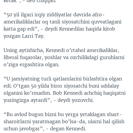
kerak”, - deb chiqqan.
“50 yil ilgari irqiy ziddiyatlar davrida afro-
amerikaliklarlar oq tanli siyosatchini quvvatlagani
katta gap edi”, - deydi Kennedilar haqida kitob
yozgan Larri Tay.
Uning aytishicha, Kennedi o’rtahol amerikaliklar,
liberal fuqarolar, yoshlar va ozchilikdagi guruhlarni
o’ziga ergashtira olgan.
“U jamiyatning turli qatlamlarini birlashtira olgan
edi. O’tgan 50 yilda biror siyosatchi buni uddalay
olganini ko’rmadim. Bob Kennedi achchiq haqiqatni
yuzingizga aytardi”, - deydi yozuvchi.
“Bu avlod bugun bizni bu yerga yetaklagan shart-
sharoitlarni yaratmagan bo’lsa-da, ularni hal qilish
uchun javobgar”, - degan Kennedi.