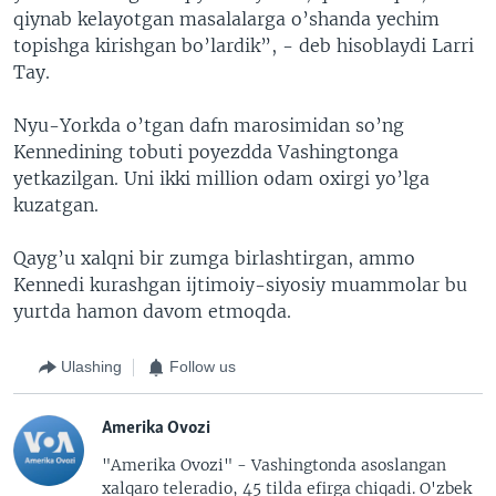
qiynab kelayotgan masalalarga o’shanda yechim
topishga kirishgan bo’lardik”, - deb hisoblaydi Larri
Tay.
Nyu-Yorkda o’tgan dafn marosimidan so’ng
Kennedining tobuti poyezdda Vashingtonga
yetkazilgan. Uni ikki million odam oxirgi yo’lga
kuzatgan.
Qayg’u xalqni bir zumga birlashtirgan, ammo
Kennedi kurashgan ijtimoiy-siyosiy muammolar bu
yurtda hamon davom etmoqda.
Ulashing
Follow us
Amerika Ovozi
"Amerika Ovozi" - Vashingtonda asoslangan
xalqaro teleradio, 45 tilda efirga chiqadi. O'zbek