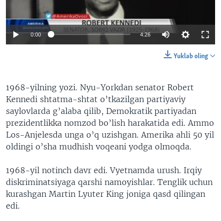
VIDEO
ODNOKLASSNIKI
XABARLAR SURATLARDA
TELEGRAM
0:00
4:26
TWITTER
Yuklab oling
SOUNDCLOUD
VOA
1968-yilning yozi. Nyu-Yorkdan senator Robert
Kennedi shtatma-shtat o’tkazilgan partiyaviy
saylovlarda g’alaba qilib, Demokratik partiyadan
prezidentlikka nomzod bo’lish harakatida edi. Ammo
Los-Anjelesda unga o’q uzishgan. Amerika ahli 50 yil
oldingi o’sha mudhish voqeani yodga olmoqda.
1968-yil notinch davr edi. Vyetnamda urush. Irqiy
diskriminatsiyaga qarshi namoyishlar. Tenglik uchun
kurashgan Martin Lyuter King joniga qasd qilingan
edi.