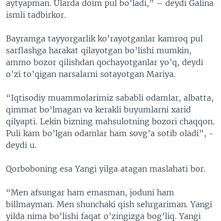
aytyapman. Ularda doim pul bo’ladi,” – deydi Galina
ismli tadbirkor.
Bayramga tayyorgarlik ko’rayotganlar kamroq pul
sarflashga harakat qilayotgan bo’lishi mumkin,
ammo bozor qilishdan qochayotganlar yo’q, deydi
o’zi to’qigan narsalarni sotayotgan Mariya.
“Iqtisodiy muammolarimiz sababli odamlar, albatta,
qimmat bo’lmagan va kerakli buyumlarni xarid
qilyapti. Lekin bizning mahsulotning bozori chaqqon.
Puli kam bo’lgan odamlar ham sovg’a sotib oladi”, -
deydi u.
Qorboboning esa Yangi yilga atagan maslahati bor.
“Men afsungar ham emasman, joduni ham
billmayman. Men shunchaki qish sehrgariman. Yangi
yilda nima bo’lishi faqat o’zingizga bog’liq. Yangi