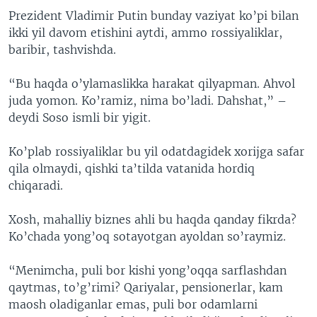
Prezident Vladimir Putin bunday vaziyat ko’pi bilan
ikki yil davom etishini aytdi, ammo rossiyaliklar,
baribir, tashvishda.
“Bu haqda o’ylamaslikka harakat qilyapman. Ahvol
juda yomon. Ko’ramiz, nima bo’ladi. Dahshat,” –
deydi Soso ismli bir yigit.
Ko’plab rossiyaliklar bu yil odatdagidek xorijga safar
qila olmaydi, qishki ta’tilda vatanida hordiq
chiqaradi.
Xosh, mahalliy biznes ahli bu haqda qanday fikrda?
Ko’chada yong’oq sotayotgan ayoldan so’raymiz.
“Menimcha, puli bor kishi yong’oqqa sarflashdan
qaytmas, to’g’rimi? Qariyalar, pensionerlar, kam
maosh oladiganlar emas, puli bor odamlarni