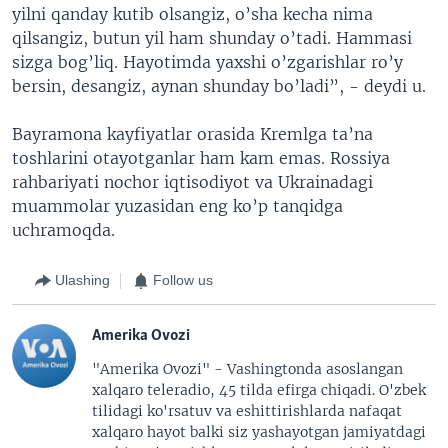
yilni qanday kutib olsangiz, o’sha kecha nima
qilsangiz, butun yil ham shunday o’tadi. Hammasi
sizga bog’liq. Hayotimda yaxshi o’zgarishlar ro’y
bersin, desangiz, aynan shunday bo’ladi”, - deydi u.
Bayramona kayfiyatlar orasida Kremlga ta’na
toshlarini otayotganlar ham kam emas. Rossiya
rahbariyati nochor iqtisodiyot va Ukrainadagi
muammolar yuzasidan eng ko’p tanqidga
uchramoqda.
Ulashing
Follow us
Amerika Ovozi
"Amerika Ovozi" - Vashingtonda asoslangan
xalqaro teleradio, 45 tilda efirga chiqadi. O'zbek
tilidagi ko'rsatuv va eshittirishlarda nafaqat
xalqaro hayot balki siz yashayotgan jamiyatdagi