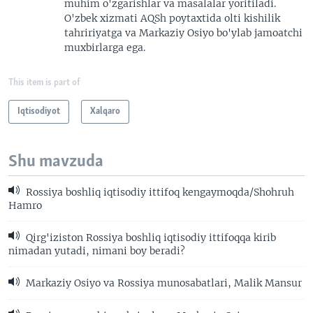
muhim o'zgarishlar va masalalar yoritiladi.
O'zbek xizmati AQSh poytaxtida olti kishilik
tahririyatga va Markaziy Osiyo bo'ylab jamoatchi
muxbirlarga ega.
This item is part of
Iqtisodiyot
Xalqaro
Shu mavzuda
Rossiya boshliq iqtisodiy ittifoq kengaymoqda/Shohruh
Hamro
Qirg'iziston Rossiya boshliq iqtisodiy ittifoqqa kirib
nimadan yutadi, nimani boy beradi?
Markaziy Osiyo va Rossiya munosabatlari, Malik Mansur