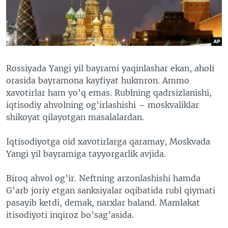
VIDEO
ODNOKLASSNIKI
XABARLAR SURATLARDA
TELEGRAM
TWITTER
SOUNDCLOUD
VOA
Rossiyada Yangi yil bayrami yaqinlashar ekan, aholi
orasida bayramona kayfiyat hukmron. Ammo
xavotirlar ham yo’q emas. Rublning qadrsizlanishi,
iqtisodiy ahvolning og’irlashishi – moskvaliklar
shikoyat qilayotgan masalalardan.
Iqtisodiyotga oid xavotirlarga qaramay, Moskvada
Yangi yil bayramiga tayyorgarlik avjida.
Biroq ahvol og’ir. Neftning arzonlashishi hamda
G’arb joriy etgan sanksiyalar oqibatida rubl qiymati
pasayib ketdi, demak, narxlar baland. Mamlakat
itisodiyoti inqiroz bo’sag’asida.