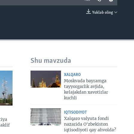
Yuklab oling
EMBED
Shu mavzuda
XALQARO
Moskvada bayramga
tayyorgarlik avjida,
kelajakdan xavotirlar
kuchli
IQTISODIYOT
Xalqaro valyuta fondi
tiya
nazarida O'zbekiston
aklif
iqtisodiyoti qay ahvolda?