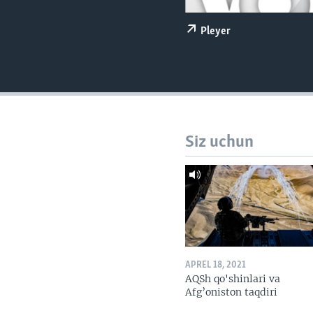
VIDEO
ODNOKLASSNIKI
XABARLAR SURATLARDA
TELEGRAM
Pleyer
TWITTER
SOUNDCLOUD
Siz uchun
APREL 18, 2021
AQSh qo'shinlari va
Afg’oniston taqdiri