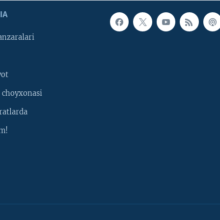
IA
nzaralari
yot
 choyxonasi
ratlarda
m!