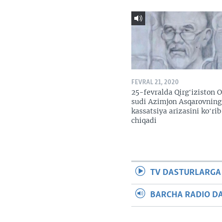
FEVRAL 21, 2020
25-fevralda Qirgʻiziston O
sudi Azimjon Asqarovning
kassatsiya arizasini koʻrib
chiqadi
TV DASTURLARGA
BARCHA RADIO D