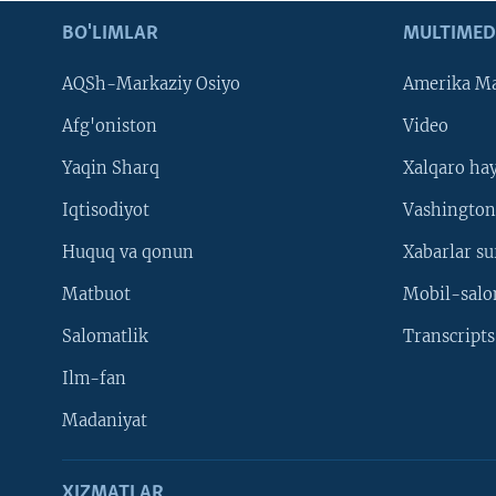
BO'LIMLAR
MULTIMED
AQSh-Markaziy Osiyo
Amerika Ma
Afg'oniston
Video
Yaqin Sharq
Xalqaro ha
Iqtisodiyot
Vashington
Huquq va qonun
Xabarlar su
Matbuot
Mobil-salo
Salomatlik
Transcripts
Ilm-fan
Madaniyat
XIZMATLAR