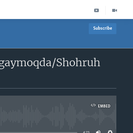
Subscribe
kengaymoqda/Shohruh
EMBED
able
4:23