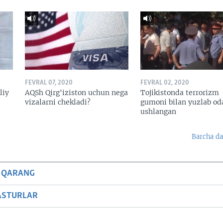
FEVRAL 07, 2020
FEVRAL 02, 2020
liy
AQSh Qirg'iziston uchun nega
Tojikistonda terrorizm
vizalarni chekladi?
gumoni bilan yuzlab o
ushlangan
Barcha da
 QARANG
ASTURLAR