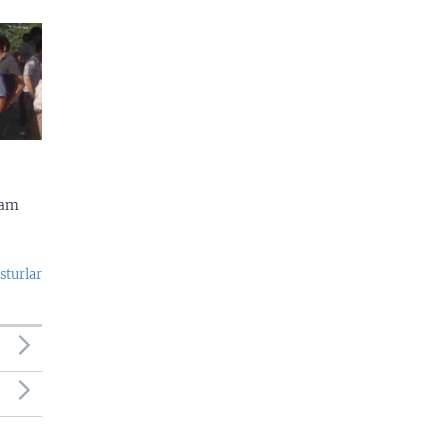
dam
sturlar