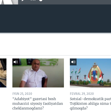
IYUN 25, 2020
FEVRAL 29, 2020
"Adabiyot" gazetasi bosh
Sotsial-demokratik par
muharriri siyosiy faoliyatdan
Tojikiston ahliga nima t
cheklanmoqdami?
qilmoqda?