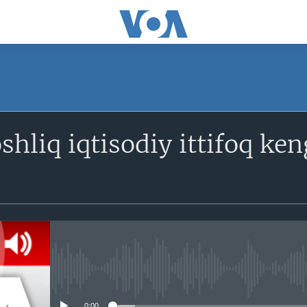
SUBSCRIBE
oshliq iqtisodiy ittifoq 
Obuna bo'ling
No media source currently avail
0:00