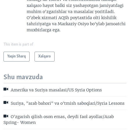
xalqaro hayot balki siz yashayotgan jamiyatdagi
muhim o'zgarishlar va masalalar yoritiladi.
O'zbek xizmati AQSh poytaxtida olti kishilik
tahririyatga va Markaziy Osiyo bo'ylab jamoatchi
muxbirlarga ega.
This item is part of
Yaqin Sharq
Xalqaro
Shu mavzuda
Amerika va Suriya masalasi/US Syria Options
Suriya, "arab bahori" va o'tmish saboqlari/Syria Lessons
O'zgarish qilish oson emas, deydi faol ayollar/Arab
Spring- Women