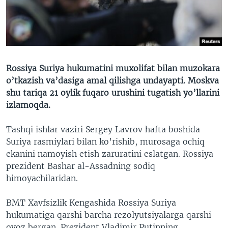
VIDEO
ODNOKLASSNIKI
XABARLAR SURATLARDA
TELEGRAM
TWITTER
SOUNDCLOUD
VOA
Rossiya Suriya hukumatini muxolifat bilan muzokara
o’tkazish va’dasiga amal qilishga undayapti. Moskva
shu tariqa 21 oylik fuqaro urushini tugatish yo’llarini
izlamoqda.
Tashqi ishlar vaziri Sergey Lavrov hafta boshida
Suriya rasmiylari bilan ko’rishib, murosaga ochiq
ekanini namoyish etish zaruratini eslatgan. Rossiya
prezident Bashar al-Assadning sodiq
himoyachilaridan.
BMT Xavfsizlik Kengashida Rossiya Suriya
hukumatiga qarshi barcha rezolyutsiyalarga qarshi
ovoz bergan. Prezident Vladimir Putinning