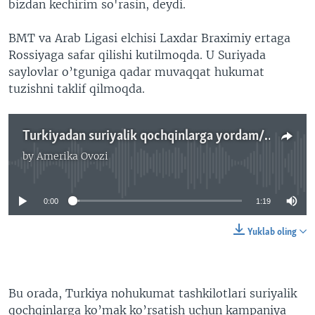
bizdan kechirim so'rasin, deydi.
BMT va Arab Ligasi elchisi Laxdar Braximiy ertaga
Rossiyaga safar qilishi kutilmoqda. U Suriyada
saylovlar o’tguniga qadar muvaqqat hukumat
tuzishni taklif qilmoqda.
Turkiyadan suriyalik qochqinlarga yordam/Shohruh Hamro
by
Amerika Ovozi
No media source currently available
0:00
1:19
Yuklab oling
Bu orada, Turkiya nohukumat tashkilotlari suriyalik
qochqinlarga ko’mak ko’rsatish uchun kampaniya