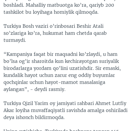
boshladi. Mahalliy matbuotga ko’ra, qariyb 200
tashkilot bu loyihaga homiylik qilmoqda.
Turkiya Bosh vaziri o’rinbosari Beshir Atali
so’zlariga ko’ra, hukumat ham chetda qarab
turmaydi.
“Kampaniya faqat bir maqsadni ko’zlaydi, u ham
bo’lsa og’ir sharoitda kun kechirayotgan suriyalik
birodarlarga yordam qo’lini uzatishdir. Sir emaski,
kundalik hayot uchun zarur eng oddiy buyumlar
qochqinlar uchun hayot-mamot masalasiga
aylangan”, - deydi rasmiy.
Turkiya Qizil Yarim oy jamiyati rahbari Ahmet Lutfiy
Akar loyiha muvaffaqiyatli ravishda amalga oshiriladi
deya ishonch bildirmoqda.