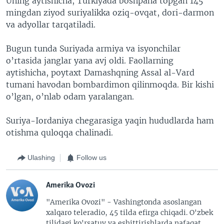
Uning aytishicha, Turkiyada boshpana topgan 145
mingdan ziyod suriyalikka oziq-ovqat, dori-darmon
va adyollar tarqatiladi.
Bugun tunda Suriyada armiya va isyonchilar
o’rtasida janglar yana avj oldi. Faollarning
aytishicha, poytaxt Damashqning Assal al-Vard
tumani havodan bombardimon qilinmoqda. Bir kishi
o’lgan, o’nlab odam yaralangan.
Suriya-Iordaniya chegarasiga yaqin hududlarda ham
otishma quloqqa chalinadi.
Ulashing
Follow us
Amerika Ovozi
"Amerika Ovozi" - Vashingtonda asoslangan
xalqaro teleradio, 45 tilda efirga chiqadi. O'zbek
tilidagi ko'rsatuv va eshittirishlarda nafaqat