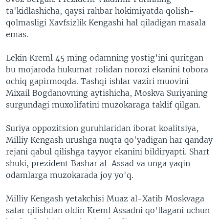
ta'kidlashicha, qaysi rahbar hokimiyatda qolish-
qolmasligi Xavfsizlik Kengashi hal qiladigan masala
emas.
Lekin Kreml 45 ming odamning yostig’ini quritgan
bu mojaroda hukumat rolidan norozi ekanini tobora
ochiq gapirmoqda. Tashqi ishlar vaziri muovini
Mixail Bogdanovning aytishicha, Moskva Suriyaning
surgundagi muxolifatini muzokaraga taklif qilgan.
Suriya oppozitsion guruhlaridan iborat koalitsiya,
Milliy Kengash urushga nuqta qo'yadigan har qanday
rejani qabul qilishga tayyor ekanini bildiryapti. Shart
shuki, prezident Bashar al-Assad va unga yaqin
odamlarga muzokarada joy yo'q.
Milliy Kengash yetakchisi Muaz al-Xatib Moskvaga
safar qilishdan oldin Kreml Assadni qo'llagani uchun