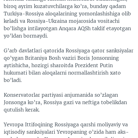
biroq ayrim kuzatuvchilarga ko’ra, bunday qadam
Turkiya-Rossiya aloqalarining yomonlashishiga olib
keladi va Rossiya-Ukraina mojarosida vositachi
bo’lishga intilayotgan Anqara AQSh taklif etayotgan
yo’ldan bormaydi.
G’arb davlatlari qatorida Rossiyaga qator sanksiyalar
qo’ygan Britaniya Bosh vaziri Boris Jonsonning
aytishicha, hozirgi sharoitda Prezident Putin
hukumati bilan aloqalarni normallashtirish xato
bo’ladi.
Konservatorlar partiyasi anjumanida so’zlagan
Jonsonga ko’ra, Rossiya gazi va neftiga tobelikdan
qutulish kerak.
Yevropa Ittifoqining Rossiyaga qarshi moliyaviy va
iqtisodiy sanksiyalari Yevropaning o’zida ham aks-