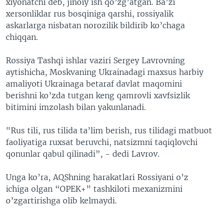
xiyonatchi deb, jinoiy ish qo’zg’atgan. Ba’zi
xersonliklar rus bosqiniga qarshi, rossiyalik
askarlarga nisbatan norozilik bildirib ko’chaga
chiqqan.
Rossiya Tashqi ishlar vaziri Sergey Lavrovning
aytishicha, Moskvaning Ukrainadagi maxsus harbiy
amaliyoti Ukrainaga betaraf davlat maqomini
berishni ko’zda tutgan keng qamrovli xavfsizlik
bitimini imzolash bilan yakunlanadi.
"Rus tili, rus tilida ta’lim berish, rus tilidagi matbuot
faoliyatiga ruxsat beruvchi, natsizmni taqiqlovchi
qonunlar qabul qilinadi”, - dedi Lavrov.
Unga ko’ra, AQShning harakatlari Rossiyani o’z
ichiga olgan “OPEK+” tashkiloti mexanizmini
o’zgartirishga olib kelmaydi.