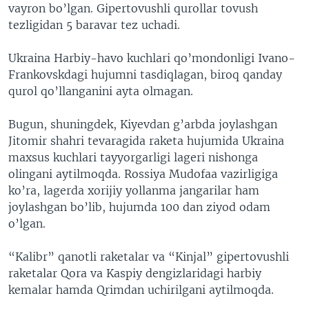
vayron bo’lgan. Gipertovushli qurollar tovush
tezligidan 5 baravar tez uchadi.
Ukraina Harbiy-havo kuchlari qo’mondonligi Ivano-
Frankovskdagi hujumni tasdiqlagan, biroq qanday
qurol qo’llanganini ayta olmagan.
Bugun, shuningdek, Kiyevdan g’arbda joylashgan
Jitomir shahri tevaragida raketa hujumida Ukraina
maxsus kuchlari tayyorgarligi lageri nishonga
olingani aytilmoqda. Rossiya Mudofaa vazirligiga
ko’ra, lagerda xorijiy yollanma jangarilar ham
joylashgan bo’lib, hujumda 100 dan ziyod odam
o’lgan.
“Kalibr” qanotli raketalar va “Kinjal” gipertovushli
raketalar Qora va Kaspiy dengizlaridagi harbiy
kemalar hamda Qrimdan uchirilgani aytilmoqda.