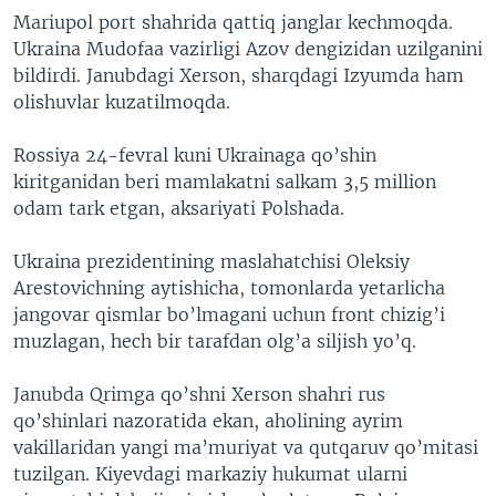
Mariupol port shahrida qattiq janglar kechmoqda.
Ukraina Mudofaa vazirligi Azov dengizidan uzilganini
bildirdi. Janubdagi Xerson, sharqdagi Izyumda ham
olishuvlar kuzatilmoqda.
Rossiya 24-fevral kuni Ukrainaga qo’shin
kiritganidan beri mamlakatni salkam 3,5 million
odam tark etgan, aksariyati Polshada.
Ukraina prezidentining maslahatchisi Oleksiy
Arestovichning aytishicha, tomonlarda yetarlicha
jangovar qismlar bo’lmagani uchun front chizig’i
muzlagan, hech bir tarafdan olg’a siljish yo’q.
Janubda Qrimga qo’shni Xerson shahri rus
qo’shinlari nazoratida ekan, aholining ayrim
vakillaridan yangi ma’muriyat va qutqaruv qo’mitasi
tuzilgan. Kiyevdagi markaziy hukumat ularni