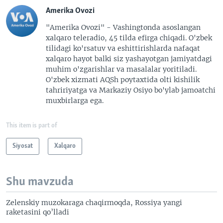
Amerika Ovozi
"Amerika Ovozi" - Vashingtonda asoslangan
xalqaro teleradio, 45 tilda efirga chiqadi. O'zbek
tilidagi ko'rsatuv va eshittirishlarda nafaqat
xalqaro hayot balki siz yashayotgan jamiyatdagi
muhim o'zgarishlar va masalalar yoritiladi.
O'zbek xizmati AQSh poytaxtida olti kishilik
tahririyatga va Markaziy Osiyo bo'ylab jamoatchi
muxbirlarga ega.
This item is part of
Siyosat
Xalqaro
Shu mavzuda
Zelenskiy muzokaraga chaqirmoqda, Rossiya yangi
raketasini qo’lladi