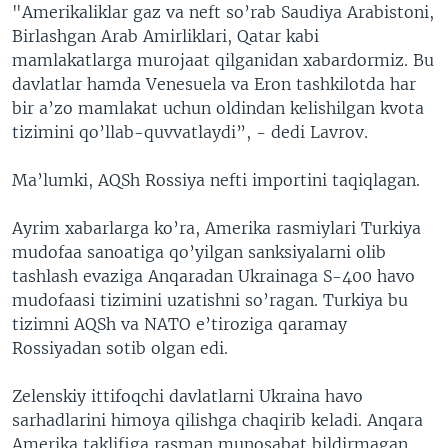
"Amerikaliklar gaz va neft so’rab Saudiya Arabistoni,
Birlashgan Arab Amirliklari, Qatar kabi
mamlakatlarga murojaat qilganidan xabardormiz. Bu
davlatlar hamda Venesuela va Eron tashkilotda har
bir a’zo mamlakat uchun oldindan kelishilgan kvota
tizimini qo’llab-quvvatlaydi”, - dedi Lavrov.
Ma’lumki, AQSh Rossiya nefti importini taqiqlagan.
Ayrim xabarlarga ko’ra, Amerika rasmiylari Turkiya
mudofaa sanoatiga qo’yilgan sanksiyalarni olib
tashlash evaziga Anqaradan Ukrainaga S-400 havo
mudofaasi tizimini uzatishni so’ragan. Turkiya bu
tizimni AQSh va NATO e’tiroziga qaramay
Rossiyadan sotib olgan edi.
Zelenskiy ittifoqchi davlatlarni Ukraina havo
sarhadlarini himoya qilishga chaqirib keladi. Anqara
Amerika taklifiga rasman munosabat bildirmagan,