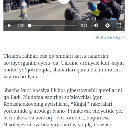
0:00
5:29
Yuklab oling
Ukraina rahbari rus qo’shinlari katta talafotlar
ko’rayotganini aytsa-da, Ukraina armiyasi kun-sayin
hudud yo’qotmoqda, shaharlari qamalda, imoratlari
vayron bo’lyapti.
Shanba kuni Rossiya ilk bor gipertovushli qurollarini
qo’lladi. Mudofaa vazirligi so’zlovchisi Igor
Konashenkovning aytishicha, “Kinjal” raketalari
yordamida g’arbdagi Ivano-Frankovsk viloyatida yer
osti raketa va avia oq’-dori ombori, bugun esa
Nikolayev viloyatida yirik harbiy yoqilg’i bazasi