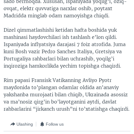
sado bermoqda. Xususan, Ispaniyada yoqilg’i, oziq-
ovqat, elektr quvvatiga narxlar oshib, poytaxt
Madridda minglab odam namoyishga chiqdi.
Dizel qimmatlashishi ketidan hafta boshida yuk
mashinasi haydovchilari ish tashlash e’lon qildi.
Ispaniyada inflyatsiya darajasi 7 foiz atrofida. Juma
kuni Bosh vazir Pedro Sanches Italiya, Gretsiya va
Portugaliya rahbarlari bilan uchrashib, yoqilg’i
inqiroziga hamkorlikda yechim topishga chaqirdi.
Rim papasi Fransisk Vatikanning Avliyo Pyotr
maydonida to’plangan odamlar oldida an’anaviy
yakshanba murojaati bilan chiqib, Ukrainada asossiz
va ma’nosiz qirg’in bo’layotganini aytdi, davlat
rahbarlarini “jirkanch urush”ni to’xtatishga chaqirdi.
Ulashing
Follow us