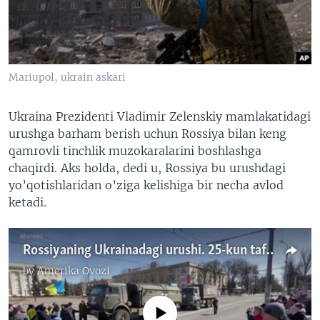
VIDEO
ODNOKLASSNIKI
XABARLAR SURATLARDA
TELEGRAM
TWITTER
Mariupol, ukrain askari
SOUNDCLOUD
VOA
Ukraina Prezidenti Vladimir Zelenskiy mamlakatidagi
urushga barham berish uchun Rossiya bilan keng
qamrovli tinchlik muzokaralarini boshlashga
chaqirdi. Aks holda, dedi u, Rossiya bu urushdagi
yo’qotishlaridan o’ziga kelishiga bir necha avlod
ketadi.
Rossiyaning Ukrainadagi urushi. 25-kun tafsilotlari
by
Amerika Ovozi
No media source currently available