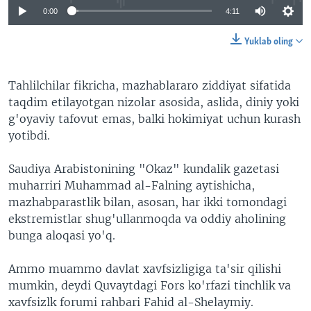
0:00
4:11
Yuklab oling
Tahlilchilar fikricha, mazhablararo ziddiyat sifatida
taqdim etilayotgan nizolar asosida, aslida, diniy yoki
g'oyaviy tafovut emas, balki hokimiyat uchun kurash
yotibdi.
Saudiya Arabistonining "Okaz" kundalik gazetasi
muharriri Muhammad al-Falning aytishicha,
mazhabparastlik bilan, asosan, har ikki tomondagi
ekstremistlar shug'ullanmoqda va oddiy aholining
bunga aloqasi yo'q.
Ammo muammo davlat xavfsizligiga ta'sir qilishi
mumkin, deydi Quvaytdagi Fors ko'rfazi tinchlik va
xavfsizlk forumi rahbari Fahid al-Shelaymiy.