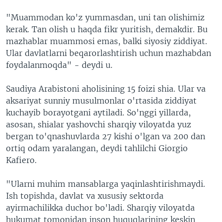
"Muammodan ko'z yummasdan, uni tan olishimiz
kerak. Tan olish u haqda fikr yuritish, demakdir. Bu
mazhablar muammosi emas, balki siyosiy ziddiyat.
Ular davlatlarni beqarorlashtirish uchun mazhabdan
foydalanmoqda" - deydi u.
Saudiya Arabistoni aholisining 15 foizi shia. Ular va
aksariyat sunniy musulmonlar o'rtasida ziddiyat
kuchayib borayotgani aytiladi. So'nggi yillarda,
asosan, shialar yashovchi sharqiy viloyatda yuz
bergan to'qnashuvlarda 27 kishi o'lgan va 200 dan
ortiq odam yaralangan, deydi tahlilchi Giorgio
Kafiero.
"Ularni muhim mansablarga yaqinlashtirishmaydi.
Ish topishda, davlat va xususiy sektorda
ayirmachilikka duchor bo'ladi. Sharqiy viloyatda
hukumat tomonidan inson huquqlarining keskin