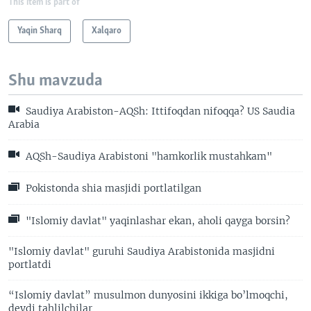
This item is part of
Yaqin Sharq
Xalqaro
Shu mavzuda
Saudiya Arabiston-AQSh: Ittifoqdan nifoqqa? US Saudia
Arabia
AQSh-Saudiya Arabistoni "hamkorlik mustahkam"
Pokistonda shia masjidi portlatilgan
"Islomiy davlat" yaqinlashar ekan, aholi qayga borsin?
"Islomiy davlat" guruhi Saudiya Arabistonida masjidni
portlatdi
“Islomiy davlat” musulmon dunyosini ikkiga bo’lmoqchi,
deydi tahlilchilar