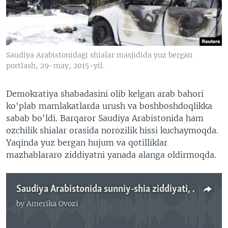
VIDEO
ODNOKLASSNIKI
XABARLAR SURATLARDA
TELEGRAM
TWITTER
Saudiya Arabistonidagi shialar masjidida yuz bergan
SOUNDCLOUD
VOA
portlash, 29-may, 2015-yil.
Demokratiya shabadasini olib kelgan arab bahori
ko'plab mamlakatlarda urush va boshboshdoqlikka
sabab bo'ldi. Barqaror Saudiya Arabistonida ham
ozchilik shialar orasida norozilik hissi kuchaymoqda.
Yaqinda yuz bergan hujum va qotilliklar
mazhablararo ziddiyatni yanada alanga oldirmoqda.
Saudiya Arabistonida sunniy-shia ziddiyati, Behzod Muhammadiy
by
Amerika Ovozi
No media source currently available