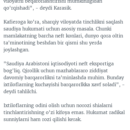
viloyatni beqarorlashtirishi mumkinligidan
qo'rqishadi", - deydi Karasik.
Kafieroga ko'ra, sharqiy viloyatda tinchlikni saqlash
saudiya hukumati uchun asosiy masala. Chunki
mamlakatning barcha neft konlari, dunyo qora oltin
ta'minotining beshdan bir qismi shu yerda
joylashgan.
"Saudiya Arabistoni iqtisodiyoti neft eksportiga
bog'liq. Qirollik uchun mazhablararo ziddiyat
davomiy barqarorlikni ta'minlashda muhim. Bunday
ixtiloflarning kuchayishi barqarorlkka xavf soladi", -
deydi tahlilchi.
Ixtiloflarning odini olish uchun norozi shialarni
tinchlantirishning o'zi kifoya emas. Hukumat radikal
sunniylarni ham rozi qilishi kerak.