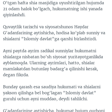
O'tgan hafta shia masjidiga uyushtirilgan hujumda
21 odam halok bo'lgach, hukumatning ishi yanada
qiyinlashdi.
Quvaytlik tarixchi va siyosatshunos Haydar
G'adanfarining aytishicha, hodisa ko'plab sunniy va
shialarni "Islomiy davlat"ga qarshi birlashtirdi.
Ayni paytda ayrim radikal sunniylar hukumatni
shialarga nisbatan bo'sh siyosat yuritayotganlikda
ayblamoqda. Ularning ayrimlari, hatto, shialar
mamlakatdan butunlay badarg'a qilinishi kerak,
degan fikrda.
Bunday qarash esa saudiya hukumati va shialarni
yakson qilishga bel bog'lagan "Islomiy davlat"
guruhi uchun ayni muddao, deydi tahlilchi.
G'adanfarining aytishicha, hukumat hujum qurboni