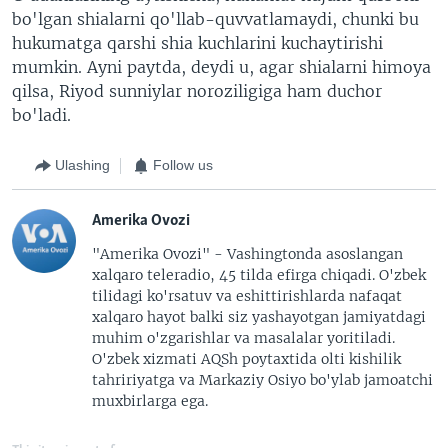
bo'lgan shialarni qo'llab-quvvatlamaydi, chunki bu
hukumatga qarshi shia kuchlarini kuchaytirishi
mumkin. Ayni paytda, deydi u, agar shialarni himoya
qilsa, Riyod sunniylar noroziligiga ham duchor
bo'ladi.
Ulashing
Follow us
Amerika Ovozi
"Amerika Ovozi" - Vashingtonda asoslangan
xalqaro teleradio, 45 tilda efirga chiqadi. O'zbek
tilidagi ko'rsatuv va eshittirishlarda nafaqat
xalqaro hayot balki siz yashayotgan jamiyatdagi
muhim o'zgarishlar va masalalar yoritiladi.
O'zbek xizmati AQSh poytaxtida olti kishilik
tahririyatga va Markaziy Osiyo bo'ylab jamoatchi
muxbirlarga ega.