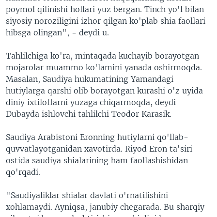
poymol qilinishi hollari yuz bergan. Tinch yo'l bilan
siyosiy noroziligini izhor qilgan ko'plab shia faollari
hibsga olingan", - deydi u.
Tahlilchiga ko'ra, mintaqada kuchayib borayotgan
mojarolar muammo ko'lamini yanada oshirmoqda.
Masalan, Saudiya hukumatining Yamandagi
hutiylarga qarshi olib borayotgan kurashi o'z uyida
diniy ixtiloflarni yuzaga chiqarmoqda, deydi
Dubayda ishlovchi tahlilchi Teodor Karasik.
Saudiya Arabistoni Eronning hutiylarni qo'llab-
quvvatlayotganidan xavotirda. Riyod Eron ta'siri
ostida saudiya shialarining ham faollashishidan
qo'rqadi.
"Saudiyaliklar shialar davlati o'rnatilishini
xohlamaydi. Ayniqsa, janubiy chegarada. Bu sharqiy