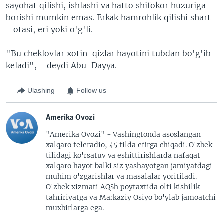
sayohat qilishi, ishlashi va hatto shifokor huzuriga
borishi mumkin emas. Erkak hamrohlik qilishi shart
- otasi, eri yoki o'g'li.
"Bu cheklovlar xotin-qizlar hayotini tubdan bo'g'ib
keladi", - deydi Abu-Dayya.
Ulashing
Follow us
Amerika Ovozi
"Amerika Ovozi" - Vashingtonda asoslangan
xalqaro teleradio, 45 tilda efirga chiqadi. O'zbek
tilidagi ko'rsatuv va eshittirishlarda nafaqat
xalqaro hayot balki siz yashayotgan jamiyatdagi
muhim o'zgarishlar va masalalar yoritiladi.
O'zbek xizmati AQSh poytaxtida olti kishilik
tahririyatga va Markaziy Osiyo bo'ylab jamoatchi
muxbirlarga ega.