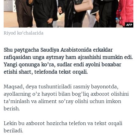
VIDEO
ODNOKLASSNIKI
XABARLAR SURATLARDA
TELEGRAM
TWITTER
Riyod ko'chalarida
SOUNDCLOUD
VOA
Shu paytgacha Saudiya Arabistonida erkaklar
rafiqasidan unga aytmay ham ajrashishi mumkin edi.
Yangi qonunga ko'ra, sudlar endi ayolni boxabar
etishi shart, telefonda tekst orqali.
Maqsad, deya tushuntiriladi rasmiy bayonotda,
ayollarning o'z hayoti bilan bog'liq axborot olishini
ta'minlash va aliment so'ray olishi uchun imkon
berish.
Lekin bu axborot hozircha telefon va tekst orqali
beriladi.