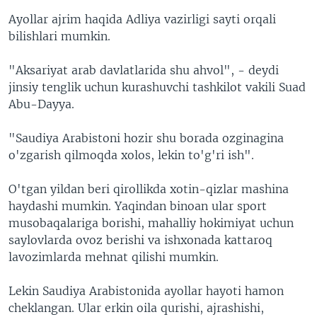
Ayollar ajrim haqida Adliya vazirligi sayti orqali
bilishlari mumkin.
"Aksariyat arab davlatlarida shu ahvol", - deydi
jinsiy tenglik uchun kurashuvchi tashkilot vakili Suad
Abu-Dayya.
"Saudiya Arabistoni hozir shu borada ozginagina
o'zgarish qilmoqda xolos, lekin to'g'ri ish".
O'tgan yildan beri qirollikda xotin-qizlar mashina
haydashi mumkin. Yaqindan binoan ular sport
musobaqalariga borishi, mahalliy hokimiyat uchun
saylovlarda ovoz berishi va ishxonada kattaroq
lavozimlarda mehnat qilishi mumkin.
Lekin Saudiya Arabistonida ayollar hayoti hamon
cheklangan. Ular erkin oila qurishi, ajrashishi,