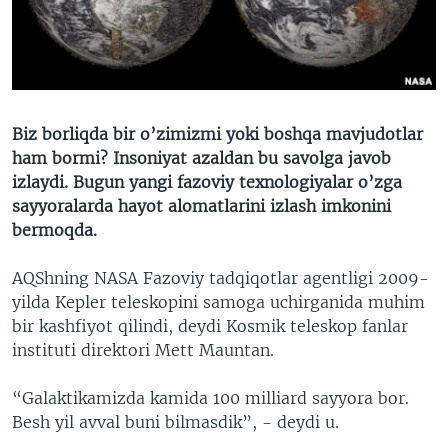
VIDEO
ODNOKLASSNIKI
XABARLAR SURATLARDA
TELEGRAM
TWITTER
SOUNDCLOUD
VOA
Biz borliqda bir o’zimizmi yoki boshqa mavjudotlar
ham bormi? Insoniyat azaldan bu savolga javob
izlaydi. Bugun yangi fazoviy texnologiyalar o’zga
sayyoralarda hayot alomatlarini izlash imkonini
bermoqda.
AQShning NASA Fazoviy tadqiqotlar agentligi 2009-
yilda Kepler teleskopini samoga uchirganida muhim
bir kashfiyot qilindi, deydi Kosmik teleskop fanlar
instituti direktori Mett Mauntan.
“Galaktikamizda kamida 100 milliard sayyora bor.
Besh yil avval buni bilmasdik”, - deydi u.