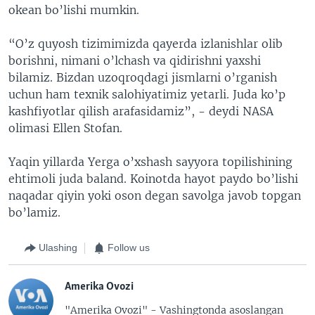
okean bo’lishi mumkin.
“O’z quyosh tizimimizda qayerda izlanishlar olib
borishni, nimani o’lchash va qidirishni yaxshi
bilamiz. Bizdan uzoqroqdagi jismlarni o’rganish
uchun ham texnik salohiyatimiz yetarli. Juda ko’p
kashfiyotlar qilish arafasidamiz”, - deydi NASA
olimasi Ellen Stofan.
Yaqin yillarda Yerga o’xshash sayyora topilishining
ehtimoli juda baland. Koinotda hayot paydo bo’lishi
naqadar qiyin yoki oson degan savolga javob topgan
bo’lamiz.
Ulashing
Follow us
Amerika Ovozi
"Amerika Ovozi" - Vashingtonda asoslangan