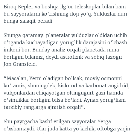
Biroq Kepler va boshqa ilg’or teleskoplar bilan ham
bu sayyoralarni ko’rishning iloji yo’q. Yulduzlar nuri
bunga xalaqit beradi.
Shunga qaramay, planetalar yulduzlar oldidan uchib
o’tganda kuchayadigan yorug’lik darajasini o’lchash
imkoni bor. Bunday analiz orqali planetada nima
borligini bilamiz, deydi astrofizik va sobiq fazogir
Jon Gransfeld.
“Masalan, Yerni oladigan bo’lsak, moviy osmonni
ko’ramiz, shuningdek, kislorod va karbonat angidrid,
vulqonlardan chiqayotgan oltingugurt gazi hamda
o’simliklar borligini bilsa bo’ladi. Aynan yorug’likni
tarkibiy ranglarga ajratish orqali”.
Shu paytgacha kashf etilgan sayyoralar Yerga
o’xshamaydi. Ular juda katta yo kichik, oftobga yaqin