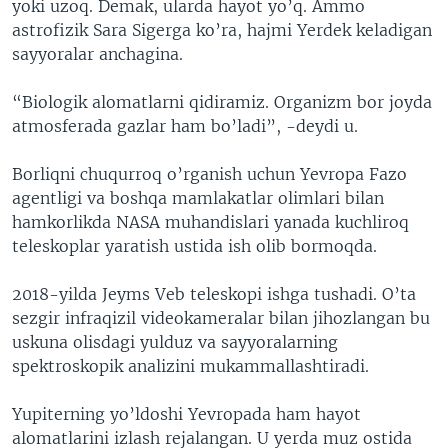
yoki uzoq. Demak, ularda hayot yo’q. Ammo
astrofizik Sara Sigerga ko’ra, hajmi Yerdek keladigan
sayyoralar anchagina.
“Biologik alomatlarni qidiramiz. Organizm bor joyda
atmosferada gazlar ham bo’ladi”, -deydi u.
Borliqni chuqurroq o’rganish uchun Yevropa Fazo
agentligi va boshqa mamlakatlar olimlari bilan
hamkorlikda NASA muhandislari yanada kuchliroq
teleskoplar yaratish ustida ish olib bormoqda.
2018-yilda Jeyms Veb teleskopi ishga tushadi. O’ta
sezgir infraqizil videokameralar bilan jihozlangan bu
uskuna olisdagi yulduz va sayyoralarning
spektroskopik analizini mukammallashtiradi.
Yupiterning yo’ldoshi Yevropada ham hayot
alomatlarini izlash rejalangan. U yerda muz ostida