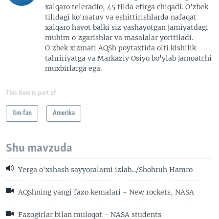
xalqaro teleradio, 45 tilda efirga chiqadi. O'zbek
tilidagi ko'rsatuv va eshittirishlarda nafaqat
xalqaro hayot balki siz yashayotgan jamiyatdagi
muhim o'zgarishlar va masalalar yoritiladi.
O'zbek xizmati AQSh poytaxtida olti kishilik
tahririyatga va Markaziy Osiyo bo'ylab jamoatchi
muxbirlarga ega.
This item is part of
Ilm-fan
Amerika
Shu mavzuda
Yerga o'xshash sayyoralarni izlab.../Shohruh Hamro
AQShning yangi fazo kemalari - New rockets, NASA
Fazogirlar bilan muloqot - NASA students