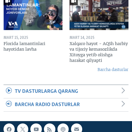
MART 15, 2025
MART 14, 2025
Florida lamantinlari
Xalqaro hayot - AQSh harbiy
hayotidan lavha
va tijoriy kemasozlikda
Xitoyga yetib olishga
harakat qilyapti
Barcha dasturlar
TV DASTURLARGA QARANG
BARCHA RADIO DASTURLAR