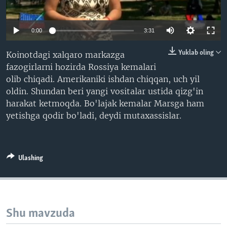
VIDEO
ODNOKLASSNIKI
XABARLAR SURATLARDA
TELEGRAM
0:00
3:31
TWITTER
Yuklab oling
Koinotdagi xalqaro markazga
SOUNDCLOUD
VOA
fazogirlarni hozirda Rossiya kemalari
olib chiqadi. Amerikaniki ishdan chiqqan, uch yil
oldin. Shundan beri yangi vositalar ustida qizg'in
harakat ketmoqda. Bo'lajak kemalar Marsga ham
yetishga qodir bo'ladi, deydi mutaxassislar.
Ulashing
Shu mavzuda