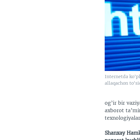
Internetda ko'pl
allaqachon to'si
og’ir bir vazi
axborot ta’min
texnologiyalar
Shanxay Hamko