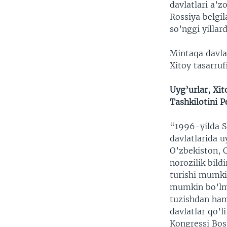
davlatlari a’z
Rossiya belgil
so’nggi yillar
Mintaqa davlat
Xitoy tasarruf
Uyg’urlar, Xi
Tashkilotini P
“1996-yilda S
davlatlarida u
O’zbekiston, 
norozilik bil
turishi mumki
mumkin bo’lma
tuzishdan ham
davlatlar qo’l
Kongressi Bosh