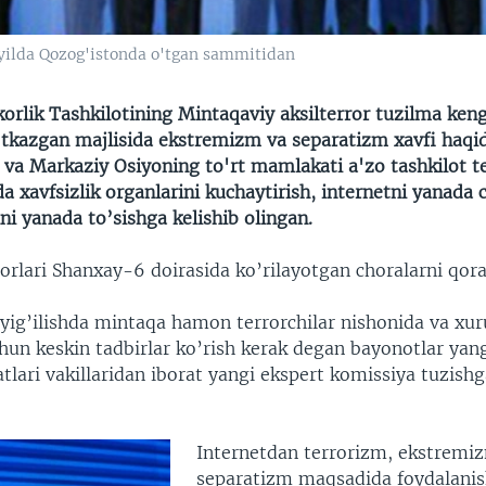
yilda Qozog'istonda o'tgan sammitidan
rlik Tashkilotining Mintaqaviy aksilterror tuzilma ken
tkazgan majlisida ekstremizm va separatizm xavfi haqi
y va Markaziy Osiyoning to'rt mamlakati a'zo tashkilot 
a xavfsizlik organlarini kuchaytirish, internetni yanada 
i yanada to’sishga kelishib olingan.
dorlari Shanxay-6 doirasida ko’rilayotgan choralarni qora
yig’ilishda mintaqa hamon terrorchilar nishonida va xur
chun keskin tadbirlar ko’rish kerak degan bayonotlar yan
lari vakillaridan iborat yangi ekspert komissiya tuzish
Internetdan terrorizm, ekstremi
separatizm maqsadida foydalanis