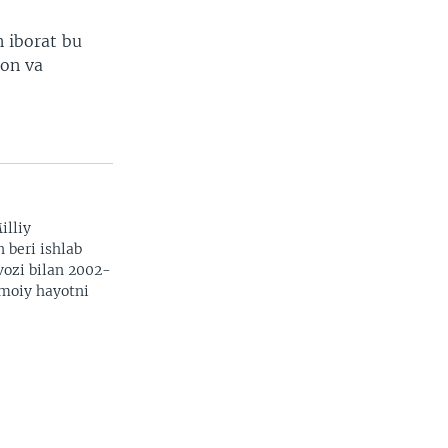
n iborat bu
ron va
illiy
n beri ishlab
vozi bilan 2002-
imoiy hayotni