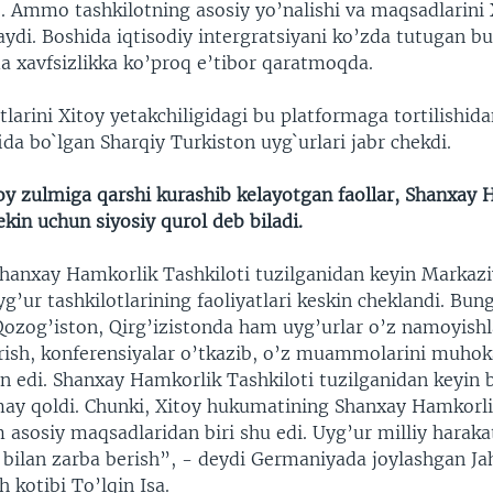
o. Ammo tashkilotning asosiy yo’nalishi va maqsadlarini 
aydi. Boshida iqtisodiy intergratsiyani ko’zda tutugan bu
da xavfsizlikka ko’proq e’tibor qaratmoqda.
larini Xitoy yetakchiligidagi bu platformaga tortilishid
ida bo`lgan Sharqiy Turkiston uyg`urlari jabr chekdi.
toy zulmiga qarshi kurashib kelayotgan faollar, Shanxay 
ekin uchun siyosiy qurol deb biladi.
hanxay Hamkorlik Tashkiloti tuzilganidan keyin Markazi
yg’ur tashkilotlarining faoliyatlari keskin cheklandi. Bun
Qozog’iston, Qirg’izistonda ham uyg’urlar o’z namoyishla
dirish, konferensiyalar o’tkazib, o’z muammolarini muhok
n edi. Shanxay Hamkorlik Tashkiloti tuzilganidan keyin 
y qoldi. Chunki, Xitoy hukumatining Shanxay Hamkorlik
 asosiy maqsadlaridan biri shu edi. Uyg’ur milliy haraka
i bilan zarba berish”, - deydi Germaniyada joylashgan Ja
 kotibi To’lqin Isa.