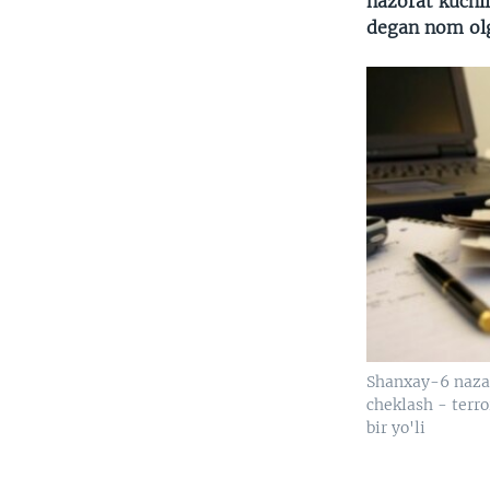
nazorat kuchl
degan nom ol
Shanxay-6 nazar
cheklash - terr
bir yo'li