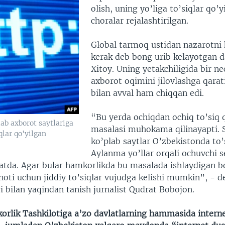
olish, uning yo’liga to’siqlar qo’y
choralar rejalashtirilgan.
Global tarmoq ustidan nazarotni 
kerak deb bong urib kelayotgan d
Xitoy. Uning yetakchiligida bir 
axborot oqimini jilovlashga qarati
bilan avval ham chiqqan edi.
“Bu yerda ochiqdan ochiq to’siq 
ab axborot saytlariga
masalasi muhokama qilinayapti.
qlar qo'yilgan
ko’plab saytlar O’zbekistonda to’
Aylanma yo’llar orqali ochuvchi 
yatda. Agar bular hamkorlikda bu masalada ishlaydigan bo
oti uchun jiddiy to’siqlar vujudga kelishi mumkin”, - d
i bilan yaqindan tanish jurnalist Qudrat Bobojon.
rlik Tashkilotiga a’zo davlatlarning hammasida interne