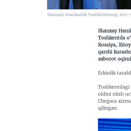
Shanxay Hamkorlik Tashkilotining 2011-
Shanxay Hamko
Toshkentda o’
Rossiya, Xito
qarshi kurashd
axborot oqimin
Erkinlik taraf
Toshkentdagi 
oldini olish u
Chegara xizmat
qilingan.