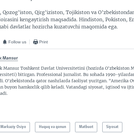
, Qozog’iston, Qirg’iziston, Tojikiston va O’zbekistonda
doirasini kengaytirish maqsadida. Hindiston, Pokiston, E
kabi davlatlar hozircha kuzatuvchi maqomida ega.
Follow us
Print
k Mansur
k Mansur Toshkent Davlat Universitetini (hozirda O'zbekiston M
ersiteti) bitirgan. Professional jurnalist. Bu sohada 1990-yilarda
di. O'zbekistonda qator nashrlarda faoliyat yuritgan. "Amerika O
an buyon hamkorlik qilib keladi. Vatandagi siyosat, iqtisod va ijt
adi.
Markaziy Osiyo
Huquq va qonun
Matbuot
Siyosat