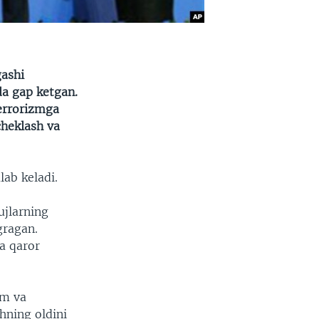
gashi
da gap ketgan.
terrorizmga
cheklash va
lab keladi.
ujlarning
gragan.
ga qaror
zm va
hning oldini