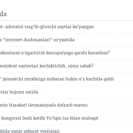
da
t-adovatni targ’ib qiluvchi saytlar ko’paygan
a "internet dushmanlari" ro'yxatida
okimlarni o'zgartirish korrupsiyaga qarshi kurashmi?
ezident saylovlari kechiktirildi, nima sabab?
 jamoatchi muxbiriga nisbatan hukm o'z kuchida qoldi
rlar hujumi ostida
lomiy Harakati Germaniyada dolzarb mavzu
 Kongressi bosh kotibi To'lqin Isa bilan muloqot
ubida yangi axborot vositalari