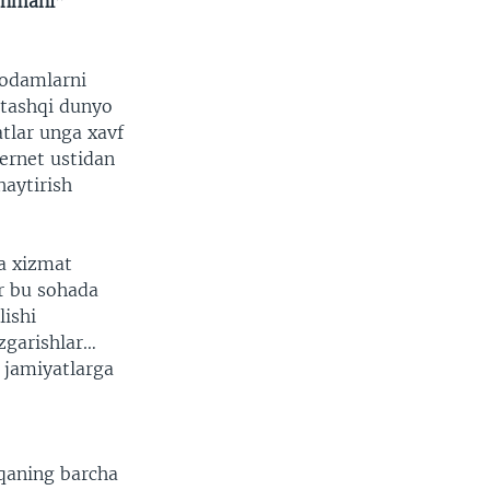
ushmani”
 odamlarni
 tashqi dunyo
atlar unga xavf
ternet ustidan
aytirish
ka xizmat
ar bu sohada
lishi
zgarishlar…
 jamiyatlarga
qaning barcha