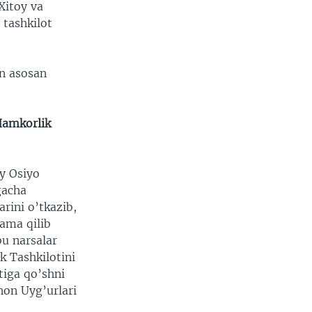
Xitoy va
 tashkilot
an asosan
Hamkorlik
y Osiyo
gacha
rini o’tkazib,
ama qilib
bu narsalar
 Tashkilotini
tiga qo’shni
hon Uyg’urlari