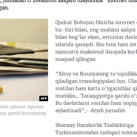
i, jumladan O’zbekiston xalqaro maydonda “internet d
gan.
Qudrat Bobojon fikricha internet
bir-biri bilan, eng muhimi xalqni
bilan bog’lar ekan, avtoritar davl
sifatida qaraydi. Shu bois ham in
nazoratni maksimal darajada kuch
maqsad qilingan.
“Xitoy va Rossiyaning to’sqinlik
qiladigan texnologiyalari bor. Ul
rostdan ham katta o’zgarishlar qi
mumkin... Taraqqiyotga qarshi o’
Bu davlatlarni rostdan ham yopiq
ida axborot oqimini
aylantiradi”,- deydi jurnalist.
orga qarshi kurashning
Shanxay Hamkorlik Tashkilotiga
Turkmanistondan tashqari minta