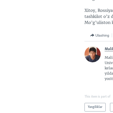
Xitoy, Rossiya
tashkilot o’z 
Mo’g’uliston 
Ulashing
Mali
Mali
Univ
kela
yild
yorit
This item is part of
Yangiliklar