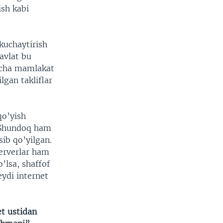
ish kabi
kuchaytirish
avlat bu
necha mamlakat
lgan takliflar
qo’yish
 Shundoq ham
sib qo’yilgan.
serverlar ham
’lsa, shaffof
eydi internet
t ustidan