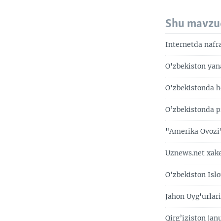
Shu mavzu
Internetda nafra
O'zbekiston yan
O'zbekistonda h
O’zbekistonda pr
"Amerika Ovozi"
Uznews.net xake
O'zbekiston Is
Jahon Uyg'urlari
Qirg’iziston jan