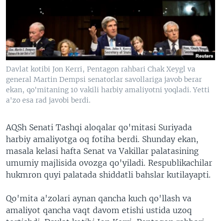
VIDEO
ODNOKLASSNIKI
XABARLAR SURATLARDA
TELEGRAM
TWITTER
SOUNDCLOUD
VOA
Davlat kotibi Jon Kerri, Pentagon rahbari Chak Xeygl va
general Martin Dempsi senatorlar savollariga javob berar
ekan, qo'mitaning 10 vakili harbiy amaliyotni yoqladi. Yetti
a'zo esa rad javobi berdi.
AQSh Senati Tashqi aloqalar qo'mitasi Suriyada
harbiy amaliyotga oq fotiha berdi. Shunday ekan,
masala kelasi hafta Senat va Vakillar palatasining
umumiy majlisida ovozga qo'yiladi. Respublikachilar
hukmron quyi palatada shiddatli bahslar kutilayapti.
Qo'mita a'zolari aynan qancha kuch qo'llash va
amaliyot qancha vaqt davom etishi ustida uzoq