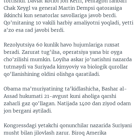
tortishdi. Davlat kotibi Jon Kerri, Pentagon rahbari
Chak Xeygl va general Martin Dempsi qatorasiga
ikkinchi kun senatorlar savollariga javob berdi.
Qo'mitaning 10 vakili harbiy amaliyotni yoqladi, yetti
a'zo esa rad javobi berdi.
Rezolyutsiya 60 kunlik havo hujumlariga ruxsat
beradi. Zarurat tug'ilsa, operatsiya yana bir oyga
cho'zilishi mumkin. Loyiha askar jo'natishni nazarda
tutmaydi va Suriyada kimyoviy va biologik qurollar
qo'llanishining oldini olishga qaratiladi.
Obama ma'muriyatining ta'kidlashicha, Bashar al-
Assad hukumati 21-avgust kuni aholiga qarshi
zaharli gaz qo'llagan. Natijada 1400 dan ziyod odam
jon bergani aytiladi.
Kongressdagi yetakchi qonunchilar nazarida Suriyani
musht bilan jilovlash zarur. Biroq Amerika