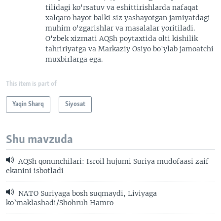
tilidagi ko'rsatuv va eshittirishlarda nafaqat
xalqaro hayot balki siz yashayotgan jamiyatdagi
muhim o'zgarishlar va masalalar yoritiladi.
O'zbek xizmati AQSh poytaxtida olti kishilik
tahririyatga va Markaziy Osiyo bo'ylab jamoatchi
muxbirlarga ega.
This item is part of
Yaqin Sharq
Siyosat
Shu mavzuda
AQSh qonunchilari: Isroil hujumi Suriya mudofaasi zaif
ekanini isbotladi
NATO Suriyaga bosh suqmaydi, Liviyaga
ko’maklashadi/Shohruh Hamro