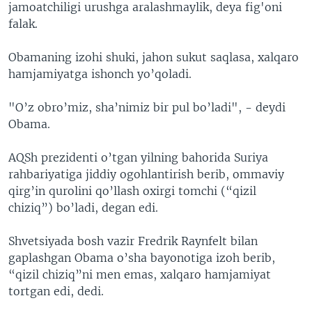
jamoatchiligi urushga aralashmaylik, deya fig'oni
falak.
Obamaning izohi shuki, jahon sukut saqlasa, xalqaro
hamjamiyatga ishonch yo’qoladi.
"O’z obro’miz, sha’nimiz bir pul bo’ladi", - deydi
Obama.
AQSh prezidenti o’tgan yilning bahorida Suriya
rahbariyatiga jiddiy ogohlantirish berib, ommaviy
qirg’in qurolini qo’llash oxirgi tomchi (“qizil
chiziq”) bo’ladi, degan edi.
Shvetsiyada bosh vazir Fredrik Raynfelt bilan
gaplashgan Obama o’sha bayonotiga izoh berib,
“qizil chiziq”ni men emas, xalqaro hamjamiyat
tortgan edi, dedi.