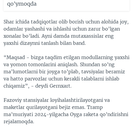
qo'ymoqda
Shar ichida tadqiqotlar olib borish uchun alohida joy,
odamlar yashashi va ishlashi uchun zarur bo’lgan
xonalar bo’ladi. Ayni damda mutaxassislar eng
yaxshi dizaynni tanlash bilan band.
“Maqsad - bizga taqdim etilgan modullarning yaxshi
va yomon tomonlarini aniqlash. Shundan so’ng
ma’lumotlarni bir joyga to’plab, tavsiyalar beramiz
va hatto parvozlar uchun kerakli talablarni ishlab
chiqamiz”, - deydi Gernxart.
Fazoviy stansiyalar loyihalashtirilayotgani va
maketlar qurilayotgani bejiz emas. Tramp
ma’muriyati 2024-yilgacha Oyga raketa qo’ndirishni
rejalamoqda.