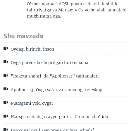
O'zbek xizmati AQSh poytaxtida olti kishilik
tahririyatga va Markaziy Osiyo bo'ylab jamoatchi
muxbirlarga ega.
Shu mavzuda
Oydagi birinchi inson
Oyga parvoz boshqarilgan tarixiy xona
"Raketa shahri"da "Apollon 11" tantanalari
Apollon-13, Oyga safar va samodagi teleskop
Marsgami yoki oyga?
Marsga uchishga tayyorgarlik... Ummon cho'lida
Insoniyat qizil sayyoraga qachon uchadi?