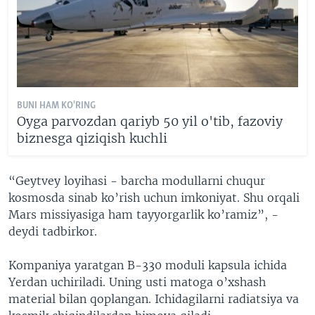
BUNI HAM KO'RING
Oyga parvozdan qariyb 50 yil o'tib, fazoviy
biznesga qiziqish kuchli
“Geytvey loyihasi - barcha modullarni chuqur
kosmosda sinab ko’rish uchun imkoniyat. Shu orqali
Mars missiyasiga ham tayyorgarlik ko’ramiz”, -
deydi tadbirkor.
Kompaniya yaratgan B-330 moduli kapsula ichida
Yerdan uchiriladi. Uning usti matoga o’xshash
material bilan qoplangan. Ichidagilarni radiatsiya va