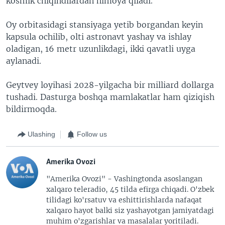
kosmik chiqindilardan himoya qiladi.
Oy orbitasidagi stansiyaga yetib borgandan keyin
kapsula ochilib, olti astronavt yashay va ishlay
oladigan, 16 metr uzunlikdagi, ikki qavatli uyga
aylanadi.
Geytvey loyihasi 2028-yilgacha bir milliard dollarga
tushadi. Dasturga boshqa mamlakatlar ham qiziqish
bildirmoqda.
Ulashing
Follow us
Amerika Ovozi
"Amerika Ovozi" - Vashingtonda asoslangan
xalqaro teleradio, 45 tilda efirga chiqadi. O'zbek
tilidagi ko'rsatuv va eshittirishlarda nafaqat
xalqaro hayot balki siz yashayotgan jamiyatdagi
muhim o'zgarishlar va masalalar yoritiladi.