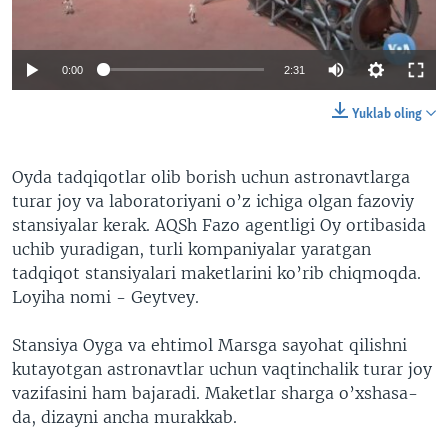
VIDEO
ODNOKLASSNIKI
XABARLAR SURATLARDA
TELEGRAM
0:00
2:31
TWITTER
Yuklab oling
SOUNDCLOUD
VOA
Oyda tadqiqotlar olib borish uchun astronavtlarga
turar joy va laboratoriyani o’z ichiga olgan fazoviy
stansiyalar kerak. AQSh Fazo agentligi Oy ortibasida
uchib yuradigan, turli kompaniyalar yaratgan
tadqiqot stansiyalari maketlarini ko’rib chiqmoqda.
Loyiha nomi - Geytvey.
Stansiya Oyga va ehtimol Marsga sayohat qilishni
kutayotgan astronavtlar uchun vaqtinchalik turar joy
vazifasini ham bajaradi. Maketlar sharga o’xshasa-
da, dizayni ancha murakkab.