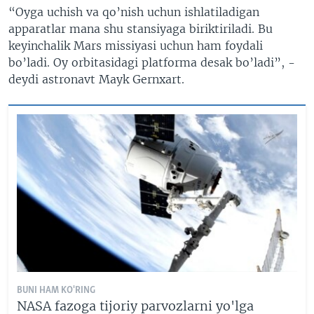
“Oyga uchish va qo’nish uchun ishlatiladigan
apparatlar mana shu stansiyaga biriktiriladi. Bu
keyinchalik Mars missiyasi uchun ham foydali
bo’ladi. Oy orbitasidagi platforma desak bo’ladi”, -
deydi astronavt Mayk Gernxart.
BUNI HAM KO'RING
NASA fazoga tijoriy parvozlarni yo'lga