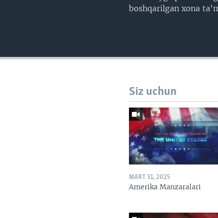
boshqarilgan xona ta'mi
Siz uchun
MART 31, 2025
Amerika Manzaralari