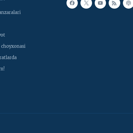
nzaralari
yot
 choyxonasi
ratlarda
m!