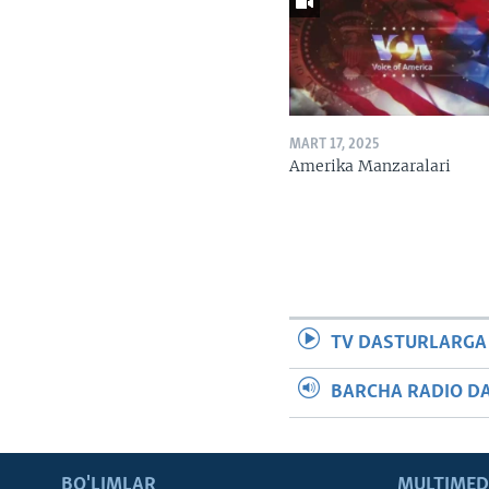
MART 17, 2025
Amerika Manzaralari
TV DASTURLARGA
BARCHA RADIO D
BO'LIMLAR
MULTIMED