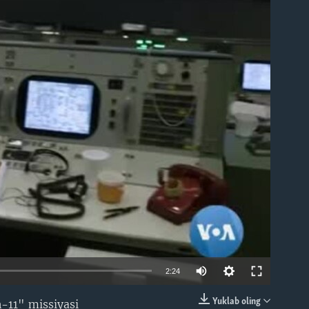
able
2:24
Yuklab oling
-11" missiyasi