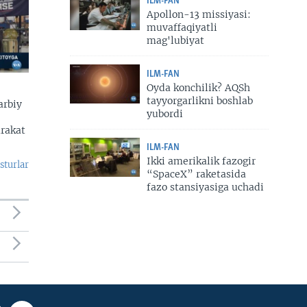
ILM-FAN
Apollon-13 missiyasi:
muvaffaqiyatli
mag'lubiyat
ILM-FAN
Oyda konchilik? AQSh
tayyorgarlikni boshlab
arbiy
yubordi
arakat
ILM-FAN
Ikki amerikalik fazogir
sturlar
“SpaceX” raketasida
fazo stansiyasiga uchadi