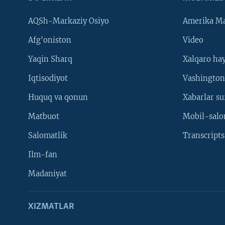
AQSh-Markaziy Osiyo
Amerika Ma
Afg'oniston
Video
Yaqin Sharq
Xalqaro ha
Iqtisodiyot
Vashington
Huquq va qonun
Xabarlar su
Matbuot
Mobil-salo
Salomatlik
Transcripts
Ilm-fan
Madaniyat
XIZMATLAR