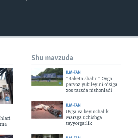
EMBED
Shu mavzuda
ILM-FAN
"Raketa shahri" Oyga
parvoz yubileyini o'ziga
xos tarzda nishonladi
ILM-FAN
Oyga va keyinchalik
Marsga uchishga
hlari
tayyorgarlik
zma