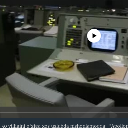
No media source currently avail
0 yilligini o'ziga xos uslubda nishonlamoqda: "Apollon