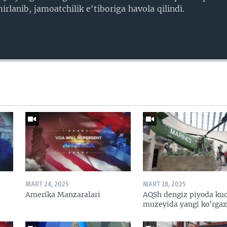
rlanib, jamoatchilik e'tiboriga havola qilindi.
MART 24, 2025
MART 18, 2025
Amerika Manzaralari
AQSh dengiz piyoda kuc
muzeyida yangi ko’rga