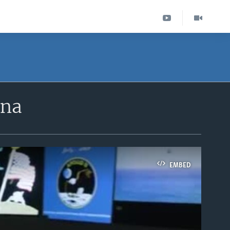
ona
EMBED