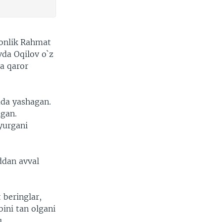
tonlik Rahmat
vda Oqilov o`z
da qaror
ada yashagan.
lgan.
 yurgani
ddan avval
beringlar,
bini tan olgani
u.