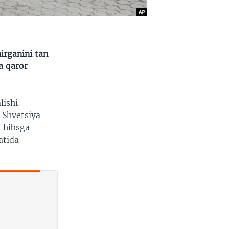
irganini tan
a qaror
lishi
 Shvetsiya
n hibsga
atida