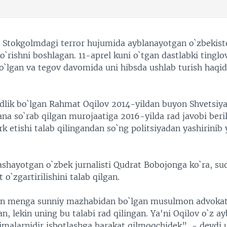
i Stokgolmdagi terror hujumida ayblanayotgan o`zbekis
ko`rishni boshlagan. 11-aprel kuni o`tgan dastlabki tinglo
bo`lgan va tegov davomida uni hibsda ushlab turish haqi
dlik bo`lgan Rahmat Oqilov 2014-yildan buyon Shvetsiy
na so`rab qilgan murojaatiga 2016-yilda rad javobi beri
rk etishi talab qilingandan so`ng politsiyadan yashirinib
ashayotgan o`zbek jurnalisti Qudrat Bobojonga ko`ra, su
 o`zgartirilishini talab qilgan.
an menga sunniy mazhabidan bo`lgan musulmon advokat 
an, lekin uning bu talabi rad qilingan. Ya'ni Oqilov o`z ay
imalarnidir isbotlashga harakat qilmoqchidek”, - deydi 