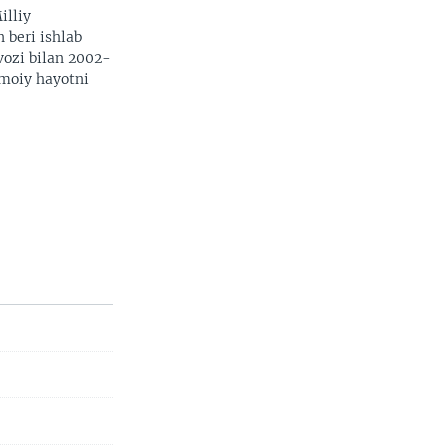
illiy
n beri ishlab
vozi bilan 2002-
imoiy hayotni