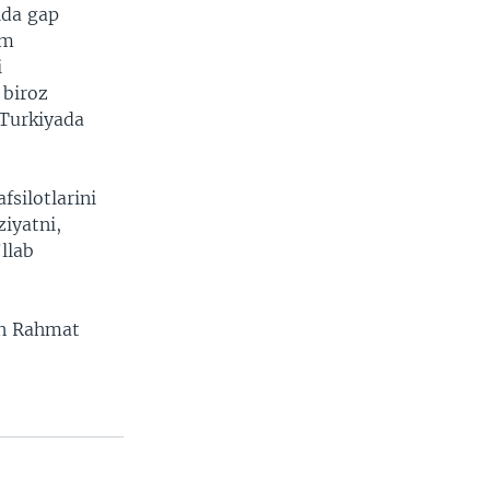
ida gap
am
i
 biroz
 Turkiyada
fsilotlarini
iyatni,
llab
an Rahmat