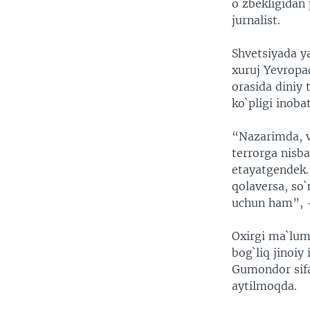
o`zbekligidan
jurnalist.
Shvetsiyada y
xuruj Yevropa
orasida diniy
ko`pligi inoba
“Nazarimda, va
terrorga nisba
etayatgendek.
qolaversa, so`
uchun ham”, - 
Oxirgi ma`lum
bog`liq jinoiy
Gumondor sifa
aytilmoqda.