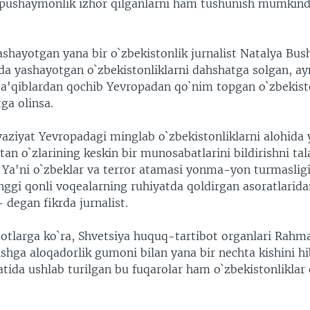
 pushaymonlik izhor qilganlarni ham tushunish mumkindi
ashayotgan yana bir o`zbekistonlik jurnalist Natalya Bus
da yashayotgan o`zbekistonliklarni dahshatga solgan, ayn
 ta'qiblardan qochib Yevropadan qo`nim topgan o`zbekist
tga olinsa.
ziyat Yevropadagi minglab o`zbekistonliklarni alohida yi
tan o`zlarining keskin bir munosabatlarini bildirishni tal
 Ya'ni o`zbeklar va terror atamasi yonma-yon turmaslig
nggi qonli voqealarning ruhiyatda qoldirgan asoratlarida
degan fikrda jurnalist.
otlarga ko`ra, Shvetsiya huquq-tartibot organlari Rahma
 ishga aloqadorlik gumoni bilan yana bir nechta kishini h
tida ushlab turilgan bu fuqarolar ham o`zbekistonliklar 