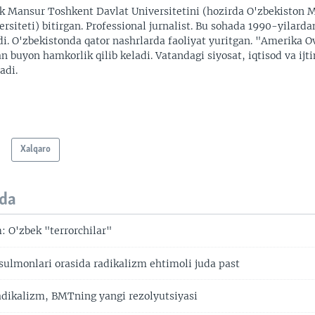
k Mansur Toshkent Davlat Universitetini (hozirda O'zbekiston M
ersiteti) bitirgan. Professional jurnalist. Bu sohada 1990-yilarda
di. O'zbekistonda qator nashrlarda faoliyat yuritgan. "Amerika O
an buyon hamkorlik qilib keladi. Vatandagi siyosat, iqtisod va ijt
adi.
Xalqaro
da
 O'zbek "terrorchilar"
lmonlari orasida radikalizm ehtimoli juda past
adikalizm, BMTning yangi rezolyutsiyasi