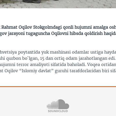
k Rahmat Oqilov Stokgolmdagi qonli hujumni amalga osh
rgov jarayoni tugaguncha Oqilovni hibsda qoldirish haqid
Shvetsiya poytaxtida yuk mashinasi odamlar ustiga hayda
shi qurbon bo`lgan, 15 dan ortiq odam jarahotlangan edi.
ujumni terror amaliyoti sifatida baholadi. Voqea ortida
 Oqilov “Islomiy davlat” guruhi tarafdorlaridan biri sif