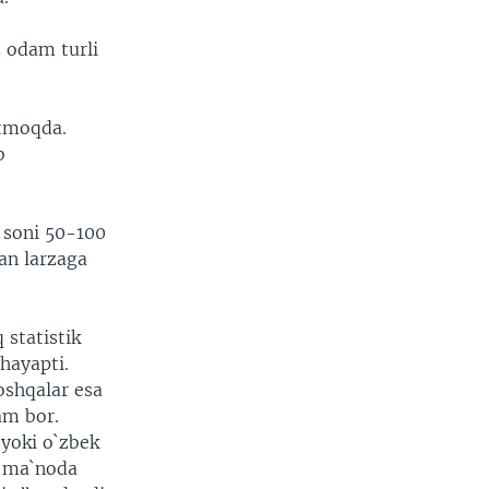
5 odam turli
`tmoqda.
b
 soni 50-100
an larzaga
statistik
hayapti.
oshqalar esa
am bor.
 yoki o`zbek
u ma`noda