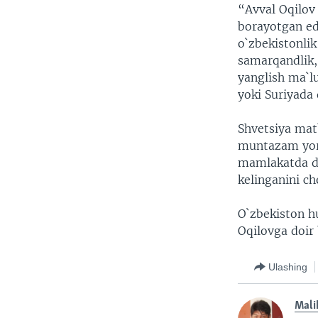
“Avval Oqilov
borayotgan ed
o`zbekistonlik
samarqandlik,
yanglish ma`l
yoki Suriyada
Shvetsiya matb
muntazam yori
mamlakatda di
kelinganini ch
O`zbekiston h
Oqilovga doir 
Ulashing
Mali