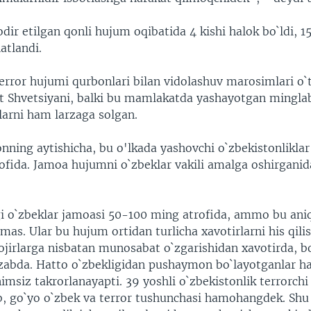
ir etilgan qonli hujum oqibatida 4 kishi halok bo`ldi, 1
atlandi.
rror hujumi qurbonlari bilan vidolashuv marosimlari o
 Shvetsiyani, balki bu mamlakatda yashayotgan mingla
larni ham larzaga solgan.
nning aytishicha, bu o'lkada yashovchi o`zbekistonliklar
rofida. Jamoa hujumni o`zbeklar vakili amalga oshirganid
i o`zbeklar jamoasi 50-100 ming atrofida, ammo bu aniq 
as. Ular bu hujum ortidan turlicha xavotirlarni his qilis
jirlarga nisbatan munosabat o`zgarishidan xavotirda, b
zabda. Hatto o`zbekligidan pushaymon bo`layotganlar h
msiz takrorlanayapti. 39 yoshli o`zbekistonlik terrorchi
eb, go`yo o`zbek va terror tushunchasi hamohangdek. Sh