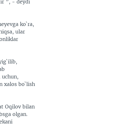
r ”, - deydi
heyevga ko`ra,
iqsa, ular
onliklar
g`ilib,
ab
i uchun,
n xalos bo`lish
t Oqilov bilan
ibsga olgan.
ekani