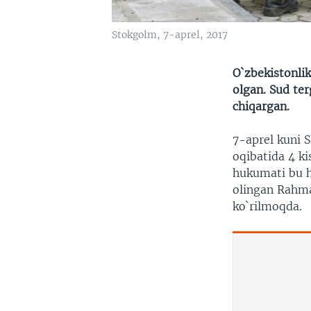
Stokgolm, 7-aprel, 2017
O`zbekistonli
olgan. Sud te
chiqargan.
7-aprel kuni 
oqibatida 4 ki
hukumati bu h
olingan Rahmat
ko`rilmoqda.