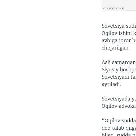
Shvetsiya sud
Oqilov ishini 
aybiga iqror 
chiqarilgan.
Asli samarqan
Siyosiy boshpa
Shvetsiyani ta
aytiladi.
Shvetsiyada y
Oqilov advokat
“Oqilov sudd
deb talab qilg
bilan, sudda n