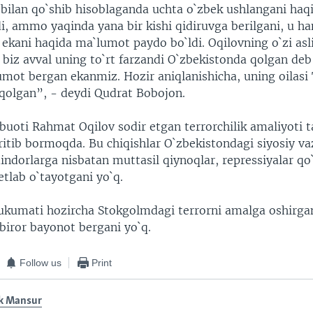
 bilan qo`shib hisoblaganda uchta o`zbek ushlangani haq
i, ammo yaqinda yana bir kishi qidiruvga berilgani, u h
 ekani haqida ma`lumot paydo bo`ldi. Oqilovning o`zi asl
 biz avval uning to`rt farzandi O`zbekistonda qolgan deb
umot bergan ekanmiz. Hozir aniqlanishicha, uning oilasi
 qolgan”, - deydi Qudrat Bobojon.
uoti Rahmat Oqilov sodir etgan terrorchilik amaliyoti ta
tib bormoqda. Bu chiqishlar O`zbekistondagi siyosiy vaz
ndorlarga nisbatan muttasil qiynoqlar, repressiyalar qo`
etlab o`tayotgani yo`q.
ukumati hozircha Stokgolmdagi terrorni amalga oshirg
biror bayonot bergani yo`q.
Follow us
Print
k Mansur