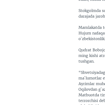
Stokgolmda sod
darajada jaroh
Mamlakatda te
Hujum nafaqat
o`zbekistonlik
Qudrat Bobojo
ming kishi at
tushgan.
“Shvetsiyadag
ma`lumotlar em
Ayrimlar muho
Oqilovdan g`a
Matbuotda tini
terrorchisi d