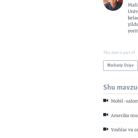
Mali
Univ
kela
yild
yorit
This item is part of
Markaziy Osiyo
Shu mavzu
Mobil-salom:
Amerika musu
Yoshlar va r