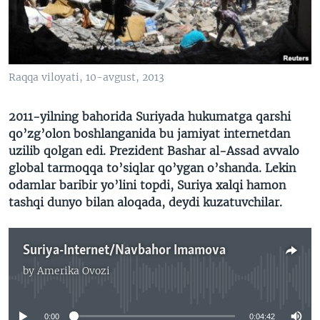
VIDEO
ODNOKLASSNIKI
XABARLAR SURATLARDA
TELEGRAM
TWITTER
Raqqa viloyati, 10-avgust, 2013
SOUNDCLOUD
VOA
2011-yilning bahorida Suriyada hukumatga qarshi
qo’zg’olon boshlanganida bu jamiyat internetdan
uzilib qolgan edi. Prezident Bashar al-Assad avvalo
global tarmoqqa to’siqlar qo’ygan o’shanda. Lekin
odamlar baribir yo’lini topdi, Suriya xalqi hamon
tashqi dunyo bilan aloqada, deydi kuzatuvchilar.
Suriya-Internet/Navbahor Imamova
by
Amerika Ovozi
No media source currently available
0:00
0:04:42