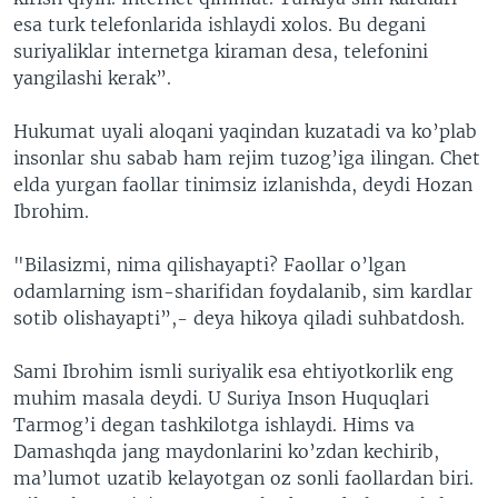
esa turk telefonlarida ishlaydi xolos. Bu degani
suriyaliklar internetga kiraman desa, telefonini
yangilashi kerak”.
Hukumat uyali aloqani yaqindan kuzatadi va ko’plab
insonlar shu sabab ham rejim tuzog’iga ilingan. Chet
elda yurgan faollar tinimsiz izlanishda, deydi Hozan
Ibrohim.
"Bilasizmi, nima qilishayapti? Faollar o’lgan
odamlarning ism-sharifidan foydalanib, sim kardlar
sotib olishayapti”,- deya hikoya qiladi suhbatdosh.
Sami Ibrohim ismli suriyalik esa ehtiyotkorlik eng
muhim masala deydi. U Suriya Inson Huquqlari
Tarmog’i degan tashkilotga ishlaydi. Hims va
Damashqda jang maydonlarini ko’zdan kechirib,
ma’lumot uzatib kelayotgan oz sonli faollardan biri.