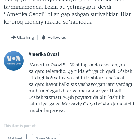
ta’minlamoqda. Lekin bu yetmayapti, deydi
“Amerika Ovozi” bilan gaplashgan suriyaliklar. Ular
ko’proq moddiy madad so’ramoqda.
Ulashing
Follow us
Amerika Ovozi
"Amerika Ovozi" - Vashingtonda asoslangan
xalqaro teleradio, 45 tilda efirga chiqadi. O'zbek
tilidagi ko'rsatuv va eshittirishlarda nafaqat
xalqaro hayot balki siz yashayotgan jamiyatdagi
muhim o'zgarishlar va masalalar yoritiladi.
O'zbek xizmati AQSh poytaxtida olti kishilik
tahririyatga va Markaziy Osiyo bo'ylab jamoatchi
muxbirlarga ega.
This item is part of
Matbuot
Yaqin Sharq