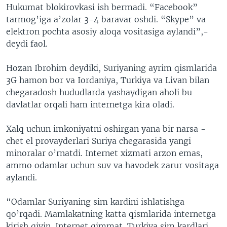
Hukumat blokirovkasi ish bermadi. “Facebook”
tarmog’iga a’zolar 3-4 baravar oshdi. “Skype” va
elektron pochta asosiy aloqa vositasiga aylandi”,-
deydi faol.
Hozan Ibrohim deydiki, Suriyaning ayrim qismlarida
3G hamon bor va Iordaniya, Turkiya va Livan bilan
chegaradosh hududlarda yashaydigan aholi bu
davlatlar orqali ham internetga kira oladi.
Xalq uchun imkoniyatni oshirgan yana bir narsa -
chet el provayderlari Suriya chegarasida yangi
minoralar o’rnatdi. Internet xizmati arzon emas,
ammo odamlar uchun suv va havodek zarur vositaga
aylandi.
“Odamlar Suriyaning sim kardini ishlatishga
qo’rqadi. Mamlakatning katta qismlarida internetga
kirish qiyin. Internet qimmat. Turkiya sim kardlari