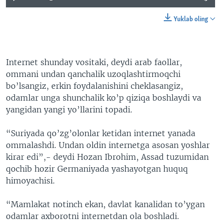
Yuklab oling
Internet shunday vositaki, deydi arab faollar,
ommani undan qanchalik uzoqlashtirmoqchi
bo’lsangiz, erkin foydalanishini cheklasangiz,
odamlar unga shunchalik ko’p qiziqa boshlaydi va
yangidan yangi yo’llarini topadi.
“Suriyada qo’zg’olonlar ketidan internet yanada
ommalashdi. Undan oldin internetga asosan yoshlar
kirar edi”,- deydi Hozan Ibrohim, Assad tuzumidan
qochib hozir Germaniyada yashayotgan huquq
himoyachisi.
“Mamlakat notinch ekan, davlat kanalidan to’ygan
odamlar axborotni internetdan ola boshladi.