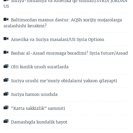
Suriya-Iordaniya va Amerika qo'shinlari/SYRIA JORDAN
US
Baltimordan maxsus dastur: AQSh xorijiy mojarolarga
aralashishi kerakmi?
Amerika va Suriya masalasi/US Syria Options
Bashar al-Assad murosaga boradimi? Syria future/Assad
Olti kunlik urush suratlarda
Suriya urushi me'moriy obidalarni yakson qilayapti
Suriya hamon urushda
"Katta sakkizlik" sammiti
Damashqda kundalik hayot