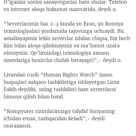
O’lganlar sonini sanayotganlar ham shular. Telefon
va internet aloqa hukumat nazoratida, deydi u.
“Serverlarimiz har 2-3 kunda yo Eron, yo Rossiya
texnologiyalari yordamida tajovuzga uchraydi. Bir
amallayapmiz lekin serverlar ishdan chiqsa, biz hech
kim bilan aloqa qilolmaymiz va ma’lumot uzata
olmaymiz. Qo’limizdagi texnologiya zamon
sinovlariga hozircha chidab berayapti”,- deydi u.
Livandan turib “Human Rights Watch” inson
huquqlari xalqaro tashkilotiga ishlayotgan Lima
Fakih deydiki, uning tashkiloti ham serverlarni
himoya qilish bilan band.
“Kompyuter tizimlarimizga tahdid Suriyaning
ichidan emas, tashqaridan keladi”,- deydi
mutaxassis.