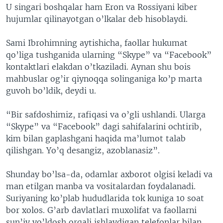
U singari boshqalar ham Eron va Rossiyani kiber
hujumlar qilinayotgan o’lkalar deb hisoblaydi.
Sami Ibrohimning aytishicha, faollar hukumat
qo’liga tushganida ularning “Skype” va “Facebook”
kontaktlari elakdan o’tkaziladi. Aynan shu bois
mahbuslar og’ir qiynoqqa solinganiga ko’p marta
guvoh bo’ldik, deydi u.
“Bir safdoshimiz, rafiqasi va o’gli ushlandi. Ularga
“Skype” va “Facebook” dagi sahifalarini ochtirib,
kim bilan gaplashgani haqida ma’lumot talab
qilishgan. Yo’q desangiz, azoblanasiz”.
Shunday bo’lsa-da, odamlar axborot olgisi keladi va
man etilgan manba va vositalardan foydalanadi.
Suriyaning ko’plab hududlarida tok kuniga 10 soat
bor xolos. G’arb davlatlari muxolifat va faollarni
sun’iy yo’ldosh orqali ishlaydigan telefonlar bilan