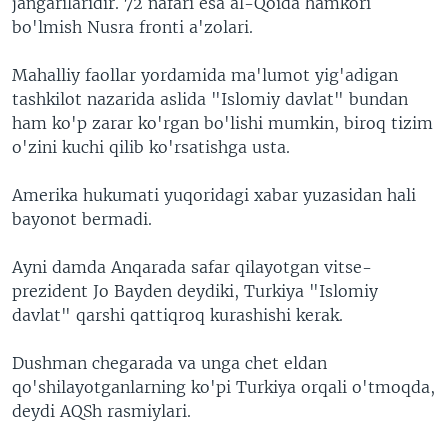
jangarilaridir. 72 nafari esa al-Qoida hamkori
bo'lmish Nusra fronti a'zolari.
Mahalliy faollar yordamida ma'lumot yig'adigan
tashkilot nazarida aslida "Islomiy davlat" bundan
ham ko'p zarar ko'rgan bo'lishi mumkin, biroq tizim
o'zini kuchi qilib ko'rsatishga usta.
Amerika hukumati yuqoridagi xabar yuzasidan hali
bayonot bermadi.
Ayni damda Anqarada safar qilayotgan vitse-
prezident Jo Bayden deydiki, Turkiya "Islomiy
davlat" qarshi qattiqroq kurashishi kerak.
Dushman chegarada va unga chet eldan
qo'shilayotganlarning ko'pi Turkiya orqali o'tmoqda,
deydi AQSh rasmiylari.