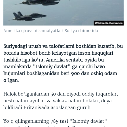
VIDEO
ODNOKLASSNIKI
XABARLAR SURATLARDA
TELEGRAM
TWITTER
Amerika qiruvchi samolyotlari Suriya shimolida
SOUNDCLOUD
VOA
Suriyadagi urush va talofatlarni boshidan kuzatib, bu
borada hisobot berib kelayotgan inson huquqlari
tashkilotiga ko'ra, Amerika sentabr oyida bu
mamlakatda "Islomiy davlat" ga qarshi havo
hujumlari boshlaganidan beri 900 dan oshiq odam
o'lgan.
Halok bo'lganlardan 50 dan ziyodi oddiy fuqarolar,
besh nafari ayollar va sakkiz nafari bolalar, deya
bildiradi Britaniyada asoslangan guruh.
Yo'q qilinganlarning 785 tasi "Islomiy davlat"