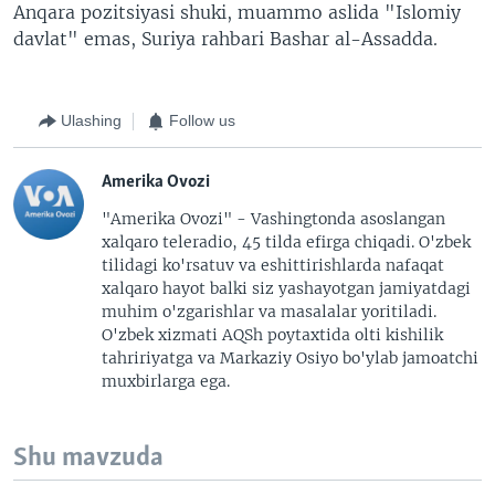
Anqara pozitsiyasi shuki, muammo aslida "Islomiy
davlat" emas, Suriya rahbari Bashar al-Assadda.
Ulashing
Follow us
Amerika Ovozi
"Amerika Ovozi" - Vashingtonda asoslangan
xalqaro teleradio, 45 tilda efirga chiqadi. O'zbek
tilidagi ko'rsatuv va eshittirishlarda nafaqat
xalqaro hayot balki siz yashayotgan jamiyatdagi
muhim o'zgarishlar va masalalar yoritiladi.
O'zbek xizmati AQSh poytaxtida olti kishilik
tahririyatga va Markaziy Osiyo bo'ylab jamoatchi
muxbirlarga ega.
Shu mavzuda