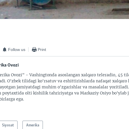
Follow us
Print
ika Ovozi
rika Ovozi" - Vashingtonda asoslangan xalqaro teleradio, 45 til
adi. O'zbek tilidagi ko'rsatuv va eshittirishlarda nafaqat xalqaro 
ayotgan jamiyatdagi muhim o'zgarishlar va masalalar yoritiladi
 poytaxtida olti kishilik tahririyatga va Markaziy Osiyo bo'ylab
irlarga ega.
Siyosat
Amerika