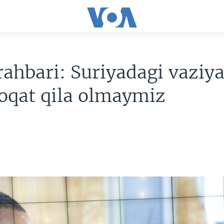
ahbari: Suriyadagi vaziy
toqat qila olmaymiz
3