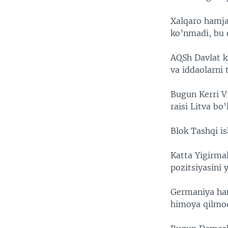
Xalqaro hamja
ko’nmadi, bu o
AQSh Davlat k
va iddaolarni
Bugun Kerri V
raisi Litva bo
Blok Tashqi i
Katta Yigirma
pozitsiyasini
Germaniya ham
himoya qilmo