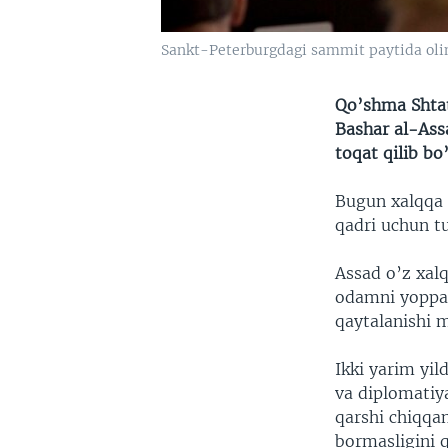
Sankt-Peterburgdagi sammit paytida olin
Qo’shma Shtat
Bashar al-Assa
toqat qilib bo
Bugun xalqqa 
qadri uchun tu
Assad o’z xalq
odamni yoppasi
qaytalanishi 
Ikki yarim yil
va diplomatiya
qarshi chiqqa
bormasligini 