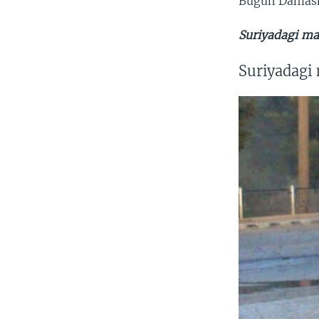
Bugun Damashq
Suriyadagi ma
Suriyadagi