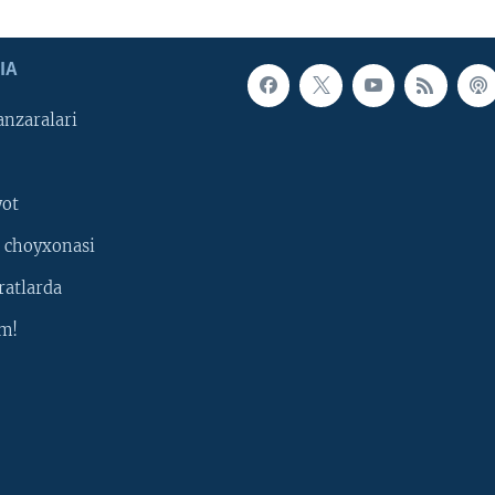
IA
nzaralari
yot
 choyxonasi
ratlarda
m!