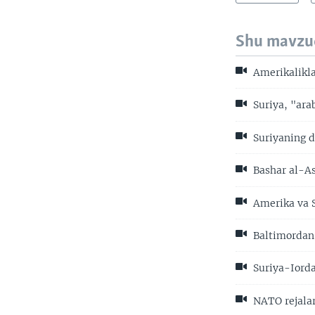
Shu mavzu
Amerikalikla
Suriya, "ara
Suriyaning 
Bashar al-As
Amerika va S
Baltimordan 
Suriya-Iorda
NATO rejala