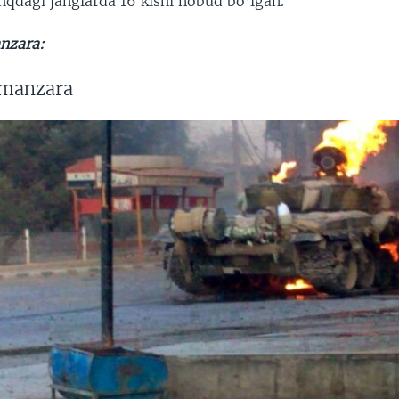
dagi janglarda 16 kishi nobud bo’lgan.
nzara:
 manzara