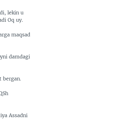
i, lekin u
adi Oq uy.
ularga maqsad
ayni damdagi
t bergan.
AQSh
iya Assadni