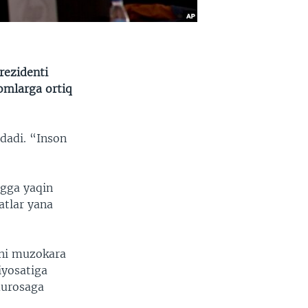
rezidenti
iomlarga ortiq
dadi. “Inson
ngga yaqin
atlar yana
vni muzokara
iyosatiga
murosaga