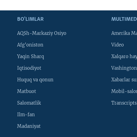
BO'LIMLAR
MULTIMED
AQSh-Markaziy Osiyo
Amerika Ma
Afg'oniston
Video
Yaqin Sharq
Xalqaro ha
Iqtisodiyot
Vashington
Huquq va qonun
Xabarlar su
Matbuot
Mobil-salo
Salomatlik
Transcripts
Ilm-fan
Madaniyat