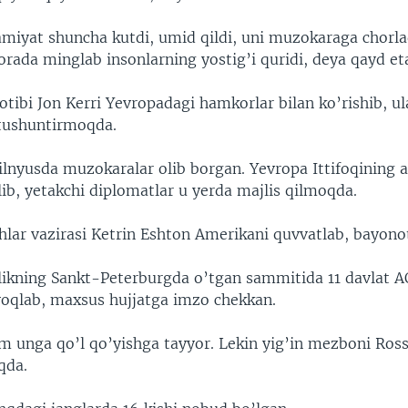
miyat shuncha kutdi, umid qildi, uni muzokaraga chorlad
rada minglab insonlarning yostig’i quridi, deya qayd et
otibi Jon Kerri Yevropadagi hamkorlar bilan ko’rishib, 
 tushuntirmoqda.
ilnyusda muzokaralar olib borgan. Yevropa Ittifoqining 
’lib, yetakchi diplomatlar u yerda majlis qilmoqda.
shlar vazirasi Ketrin Eshton Amerikani quvvatlab, bayono
likning Sankt-Peterburgda o’tgan sammitida 11 davlat 
 yoqlab, maxsus hujjatga imzo chekkan.
 unga qo’l qo’yishga tayyor. Lekin yig’in mezboni Ross
qda.