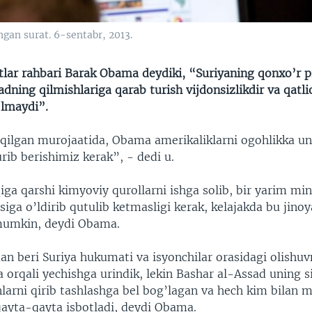
gan surat. 6-sentabr, 2013.
lar rahbari Barak Obama deydiki, “Suriyaning qonxo’r p
dning qilmishlariga qarab turish vijdonsizlikdir va qatl
’lmaydi”.
qilgan murojaatida, Obama amerikaliklarni ogohlikka un
rib berishimiz kerak”, - dedi u.
iga qarshi kimyoviy qurollarni ishga solib, bir yarim mi
ga o’ldirib qutulib ketmasligi kerak, kelajakda bu jinoy
mumkin, deydi Obama.
dan beri Suriya hukumati va isyonchilar orasidagi olishu
 orqali yechishga urindik, lekin Bashar al-Assad uning s
nlarni qirib tashlashga bel bog’lagan va hech kim bilan 
qayta-qayta isbotladi, deydi Obama.