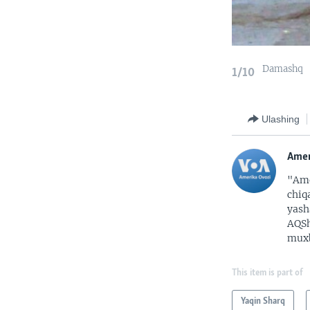
Damashq
1/10
Ulashing
Amer
"Ame
chiq
yash
AQSh
muxb
This item is part of
Yaqin Sharq