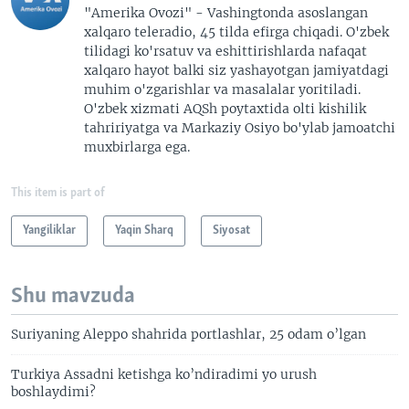
"Amerika Ovozi" - Vashingtonda asoslangan
xalqaro teleradio, 45 tilda efirga chiqadi. O'zbek
tilidagi ko'rsatuv va eshittirishlarda nafaqat
xalqaro hayot balki siz yashayotgan jamiyatdagi
muhim o'zgarishlar va masalalar yoritiladi.
O'zbek xizmati AQSh poytaxtida olti kishilik
tahririyatga va Markaziy Osiyo bo'ylab jamoatchi
muxbirlarga ega.
This item is part of
Yangiliklar
Yaqin Sharq
Siyosat
Shu mavzuda
Suriyaning Aleppo shahrida portlashlar, 25 odam o’lgan
Turkiya Assadni ketishga ko’ndiradimi yo urush
boshlaydimi?