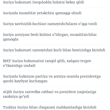
Suriya hukumati favqulodda holatni bekor qildi
Suriyada muxolifat yetakchisi qamoqqa olindi
Suriya xavfsizlik kuchlari namoyishchilarni o’qqa tutdi
Suriya armiyasi besh kishini o’ldirgan, muxolifatchilar
qamoqda
Suriya hukumati namoyishni kuch bilan bostirishga kirishdi
BMT Suriya hukumatini tanqid qilib, xalqaro tergov
o’tkazishga undadi
Suriyada hukmron partiya va armiya orasida prezidentga
qarshi kayfiyat kuchaygan
AQSh Suriya razvedka rahbari va prezident yaqinlariga
sanksiya qo’ydi
Turkiya Suriya bilan chegarani mahkamlashga kirishdi