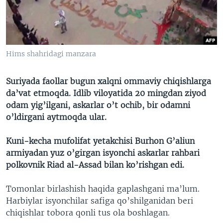
VIDEO
ODNOKLASSNIKI
XABARLAR SURATLARDA
TELEGRAM
TWITTER
Hims shahridagi manzara
SOUNDCLOUD
VOA
Suriyada faollar bugun xalqni ommaviy chiqishlarga
da’vat etmoqda. Idlib viloyatida 20 mingdan ziyod
odam yig’ilgani, askarlar o’t ochib, bir odamni
o’ldirgani aytmoqda ular.
Kuni-kecha mufolifat yetakchisi Burhon G’aliun
armiyadan yuz o’girgan isyonchi askarlar rahbari
polkovnik Riad al-Assad bilan ko’rishgan edi.
Tomonlar birlashish haqida gaplashgani ma’lum.
Harbiylar isyonchilar safiga qo’shilganidan beri
chiqishlar tobora qonli tus ola boshlagan.