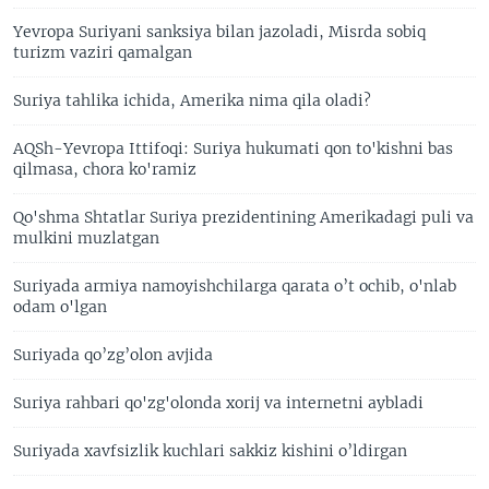
Yevropa Suriyani sanksiya bilan jazoladi, Misrda sobiq
turizm vaziri qamalgan
Suriya tahlika ichida, Amerika nima qila oladi?
AQSh-Yevropa Ittifoqi: Suriya hukumati qon to'kishni bas
qilmasa, chora ko'ramiz
Qo'shma Shtatlar Suriya prezidentining Amerikadagi puli va
mulkini muzlatgan
Suriyada armiya namoyishchilarga qarata o’t ochib, o'nlab
odam o'lgan
Suriyada qo’zg’olon avjida
Suriya rahbari qo'zg'olonda xorij va internetni aybladi
Suriyada xavfsizlik kuchlari sakkiz kishini o’ldirgan