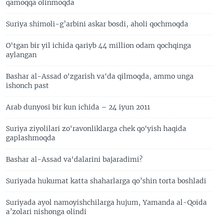
qamoqqa olinmoqda
Suriya shimoli-g’arbini askar bosdi, aholi qochmoqda
O'tgan bir yil ichida qariyb 44 million odam qochqinga
aylangan
Bashar al-Assad o'zgarish va'da qilmoqda, ammo unga
ishonch past
Arab dunyosi bir kun ichida – 24 iyun 2011
Suriya ziyolilari zo'ravonliklarga chek qo'yish haqida
gaplashmoqda
Bashar al-Assad va'dalarini bajaradimi?
Suriyada hukumat katta shaharlarga qo’shin torta boshladi
Suriyada ayol namoyishchilarga hujum, Yamanda al-Qoida
a’zolari nishonga olindi