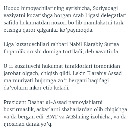
Huquq himoyachilarining aytishicha, Suriyadagi
vaziyatni kuzatishga borgan Arab Ligasi delegatlari
safida hukumatdan nozori bo’lib mamlakatni tark
etishga qaror qilganlar ko’paymoqda.
Liga kuzatuvchilari rahbari Nabil Elarabiy Suriya
fuqarolik urushi domiga tortiladi, deb xavotirda.
U 11 kuzatuvchi hukumat tarafdorlari tomonidan
jarohat olgach, chiqish qildi. Lekin Elarabiy Assad
ma’muriyati hujumga zo’r bergani haqidagi
da’volarni inkor etib keladi.
Prezident Bashar al-Assad namoyishlarni
bostirmaslik, askarlarni shaharlardan olib chiqishga
va’da bergan edi. BMT va AQShning izohicha, va’da
ijrosidan darak yo’q.