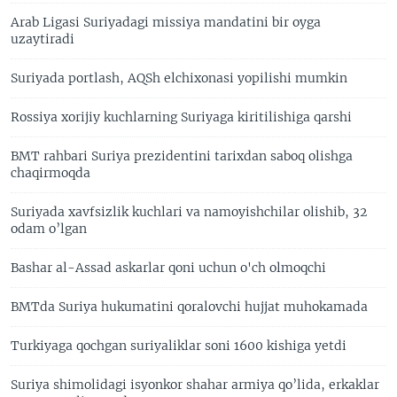
Arab Ligasi Suriyadagi missiya mandatini bir oyga
uzaytiradi
Suriyada portlash, AQSh elchixonasi yopilishi mumkin
Rossiya xorijiy kuchlarning Suriyaga kiritilishiga qarshi
BMT rahbari Suriya prezidentini tarixdan saboq olishga
chaqirmoqda
Suriyada xavfsizlik kuchlari va namoyishchilar olishib, 32
odam o’lgan
Bashar al-Assad askarlar qoni uchun o'ch olmoqchi
BMTda Suriya hukumatini qoralovchi hujjat muhokamada
Turkiyaga qochgan suriyaliklar soni 1600 kishiga yetdi
Suriya shimolidagi isyonkor shahar armiya qo’lida, erkaklar