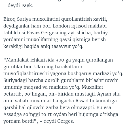
- deydi Payk.
Biroq Suriya muxolifatini qurollantirish xavfli,
deydiganlar ham bor. London iqtisod maktabi
tahlilchisi Favaz Gergesning aytishicha, harbiy
yordamni muxolifatning qaysi qismiga berish
kerakligi haqida aniq tasavvur yo’q.
"Mamlakat ichkarisida 300 ga yaqin qurollangan
guruhlar bor. Ularning harakatlarini
muvofiqlashtiruvchi yagona boshqaruv markazi yo’q.
Suriyadagi barcha qurolli guruhlarni birlashtiruvchi
umumiy maqsad va mafkura yo’q. Muxolifat
betartib, bo’lingan, bir-biridan mustaqil. Aynan shu
omil sabab muxolifat haligacha Assad hukumatiga
qarshi hal qiluvchi zarba bera olmayapti. Bu esa
Assadga so’nggi to’rt oydan beri hujumga o’tishga
yordam berdi", - deydi Gerges.