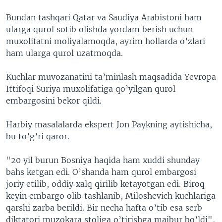
Bundan tashqari Qatar va Saudiya Arabistoni ham
ularga qurol sotib olishda yordam berish uchun
muxolifatni moliyalamoqda, ayrim hollarda o’zlari
ham ularga qurol uzatmoqda.
Kuchlar muvozanatini ta’minlash maqsadida Yevropa
Ittifoqi Suriya muxolifatiga qo’yilgan qurol
embargosini bekor qildi.
Harbiy masalalarda ekspert Jon Paykning aytishicha,
bu to’g’ri qaror.
"20 yil burun Bosniya haqida ham xuddi shunday
bahs ketgan edi. O’shanda ham qurol embargosi
joriy etilib, oddiy xalq qirilib ketayotgan edi. Biroq
keyin embargo olib tashlanib, Miloshevich kuchlariga
qarshi zarba berildi. Bir necha hafta o’tib esa serb
diktatori muzokara stoliga o’tirishga majbur bo’ldi",