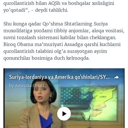
qurollantirish bilan AQSh va boshqalar xolisligini
yo’qotadi", - deydi tahlilchi.
Shu kunga qadar Qo’shma Shtatlarning Suriya
muxolifatiga yordami tibbiy anjomlar, aloqa vositasi,
suvni tozalash sistemasi kabilar bilan cheklangan.
Biroq Obama ma’muriyati Assadga qarshi kuchlarni
qurollantirish talabini olg’a surayotgan ayrim
qonunchilar bosimiga duch kelmoqda.
Suriya-Iordaniya va Amerika qo'shinlari/SYRIA JORDAN US
by
Amerika Ovozi
No media source currently available