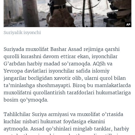
VIDEO
ODNOKLASSNIKI
XABARLAR SURATLARDA
TELEGRAM
TWITTER
Suriyalik isyonchi
SOUNDCLOUD
VOA
Suriyada muxolifat Bashar Assad rejimiga qarshi
qurolli kurashni davom ettirar ekan, isyonchilar
G’arbdan harbiy madad so’ramoqda. AQSh va
Yevropa davlatlari isyonchilar safida islomiy
jangarilar borligidan xavotir olib, ularni qurol bilan
ta’minlashga shoshmayapti. Biroq bu mamlakatlarda
muxolifatni qurollantirish tarafdorlari hukumatlariga
bosim qo’ymoqda.
Tahlilchilar Suriya armiyasi va muxolifat o’rtasida
kuchlar nisbati hukumat foydasiga ekanini
aytmoqda. Assad qo’shinlari minglab tanklar, harbiy