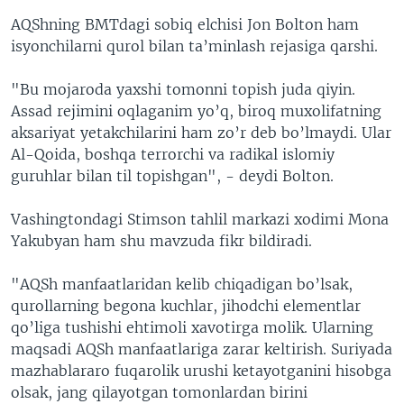
AQShning BMTdagi sobiq elchisi Jon Bolton ham
isyonchilarni qurol bilan ta’minlash rejasiga qarshi.
"Bu mojaroda yaxshi tomonni topish juda qiyin.
Assad rejimini oqlaganim yo’q, biroq muxolifatning
aksariyat yetakchilarini ham zo’r deb bo’lmaydi. Ular
Al-Qoida, boshqa terrorchi va radikal islomiy
guruhlar bilan til topishgan", - deydi Bolton.
Vashingtondagi Stimson tahlil markazi xodimi Mona
Yakubyan ham shu mavzuda fikr bildiradi.
"AQSh manfaatlaridan kelib chiqadigan bo’lsak,
qurollarning begona kuchlar, jihodchi elementlar
qo’liga tushishi ehtimoli xavotirga molik. Ularning
maqsadi AQSh manfaatlariga zarar keltirish. Suriyada
mazhablararo fuqarolik urushi ketayotganini hisobga
olsak, jang qilayotgan tomonlardan birini