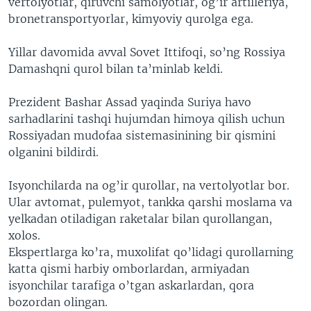
vertolyotlar, qiruvchi samolyotlar, og’ir artilleriya,
bronetransportyorlar, kimyoviy qurolga ega.
Yillar davomida avval Sovet Ittifoqi, so’ng Rossiya
Damashqni qurol bilan ta’minlab keldi.
Prezident Bashar Assad yaqinda Suriya havo
sarhadlarini tashqi hujumdan himoya qilish uchun
Rossiyadan mudofaa sistemasinining bir qismini
olganini bildirdi.
Isyonchilarda na og’ir qurollar, na vertolyotlar bor.
Ular avtomat, pulemyot, tankka qarshi moslama va
yelkadan otiladigan raketalar bilan qurollangan,
xolos.
Ekspertlarga ko’ra, muxolifat qo’lidagi qurollarning
katta qismi harbiy omborlardan, armiyadan
isyonchilar tarafiga o’tgan askarlardan, qora
bozordan olingan.