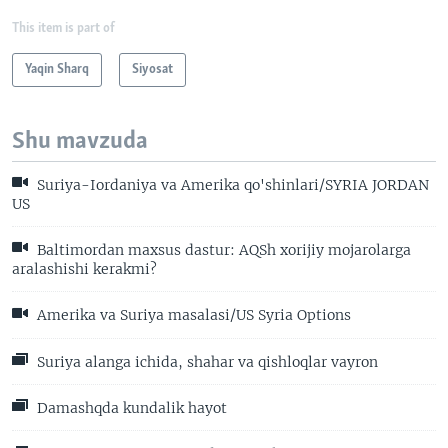
This item is part of
Yaqin Sharq
Siyosat
Shu mavzuda
Suriya-Iordaniya va Amerika qo'shinlari/SYRIA JORDAN
US
Baltimordan maxsus dastur: AQSh xorijiy mojarolarga
aralashishi kerakmi?
Amerika va Suriya masalasi/US Syria Options
Suriya alanga ichida, shahar va qishloqlar vayron
Damashqda kundalik hayot