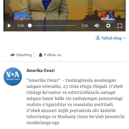
0:00
3:15
Yuklab oling
Ulashing
Follow us
Amerika Ovozi
"Amerika Ovozi" - Vashingtonda asoslangan
xalqaro teleradio, 45 tilda efirga chiqadi. O'zbek
tilidagi ko'rsatuv va eshittirishlarda nafaqat
xalqaro hayot balki siz yashayotgan jamiyatdagi
muhim o'zgarishlar va masalalar yoritiladi.
O'zbek xizmati AQSh poytaxtida olti kishilik
tahririyatga va Markaziy Osiyo bo'ylab jamoatchi
muxbirlarga ega.