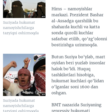
Hims – namoyishlar
markazi. Prezident Bashar
al-Assadga qarshilik bu
Suriyada hukumat
shaharda kuchli va katta
namoyishchilarga
sonda qurolli kuchlar
tazyiqni oshirmoqda
safarbar etilib, qo’zg’olonni
bostirishga urinmoqda.
Butun Suriya bo’ylab, mart
oyidan beri yuzlab insonlar
halok bo’ldi. Huquq
tashkilotlari hisobiga,
hukumat kuchlari qo’lidan
o’lganlar soni 1600 dan
oshgan.
Suriyada hukumat
BMT nazarida Suriyaning
namoyishchilarga
repressiv hukumati
tazyiqni oshirmoqda