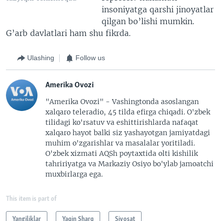
insoniyatga qarshi jinoyatlar
qilgan bo’lishi mumkin.
G’arb davlatlari ham shu fikrda.
Ulashing
Follow us
Amerika Ovozi
"Amerika Ovozi" - Vashingtonda asoslangan
xalqaro teleradio, 45 tilda efirga chiqadi. O'zbek
tilidagi ko'rsatuv va eshittirishlarda nafaqat
xalqaro hayot balki siz yashayotgan jamiyatdagi
muhim o'zgarishlar va masalalar yoritiladi.
O'zbek xizmati AQSh poytaxtida olti kishilik
tahririyatga va Markaziy Osiyo bo'ylab jamoatchi
muxbirlarga ega.
This item is part of
Yangiliklar
Yaqin Sharq
Siyosat