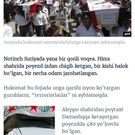
VIDEO
ODNOKLASSNIKI
XABARLAR SURATLARDA
TELEGRAM
TWITTER
SOUNDCLOUD
VOA
Suriyada hukumat namoyishchilarga tazyiqni oshirmoqda
Notinch Suriyada yana bir qonli voqea. Hims
shahrida poyezd izdan chiqib ketgan, bir kishi halok
bo’lgan, bir necha odam jarohatlangan.
Hukumat bu fojiada unga qarshi isyon ko’targan
guruhlarni, “terroristlarlar” ni ayblamoqda.
Aleppo shahridan poytaxt
Damashqqa ketayotgan
poyezdda 480 yo’lovchi
bo’lgan.