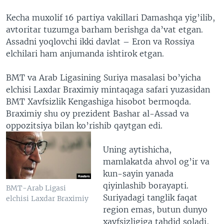
Kecha muxolif 16 partiya vakillari Damashqa yig’ilib,
avtoritar tuzumga barham berishga da’vat etgan.
Assadni yoqlovchi ikki davlat – Eron va Rossiya
elchilari ham anjumanda ishtirok etgan.
BMT va Arab Ligasining Suriya masalasi bo’yicha
elchisi Laxdar Braximiy mintaqaga safari yuzasidan
BMT Xavfsizlik Kengashiga hisobot bermoqda.
Braximiy shu oy prezident Bashar al-Assad va
oppozitsiya bilan ko’rishib qaytgan edi.
Uning aytishicha,
mamlakatda ahvol og’ir va
kun-sayin yanada
qiyinlashib borayapti.
BMT-Arab Ligasi
Suriyadagi tanglik faqat
elchisi Laxdar Braximiy
region emas, butun dunyo
xavfsizligiga tahdid soladi,