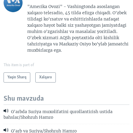
"Amerika Ovozi" - Vashingtonda asoslangan
xalqaro teleradio, 45 tilda efirga chiqadi. O'zbek
tilidagi ko'rsatuv va eshittirishlarda nafaqat
xalqaro hayot balki siz yashayotgan jamiyatdagi
muhim o'zgarishlar va masalalar yoritiladi.
O'zbek xizmati AQSh poytaxtida olti kishilik
tahririyatga va Markaziy Osiyo bo'ylab jamoatchi
muxbirlarga ega.
This item is part of
Yaqin Sharq
Xalqaro
Shu mavzuda
G'arbda Suriya muxolifatini qurollantirish ustida
bahslar/Shohruh Hamro
G'arb va Suriya/Shohruh Hamro