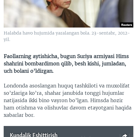
VIDEO
ODNOKLASSNIKI
XABARLAR SURATLARDA
TELEGRAM
TWITTER
Halabda havo hujumida yaralangan bola. 23-sentabr, 2012-
SOUNDCLOUD
VOA
yil.
Faollarning aytishicha, bugun Suriya armiyasi Hims
shahrini bombardimon qilib, besh kishi, jumladan,
uch bolani o’ldirgan.
Londonda asoslangan huquq tashkiloti va muxolifat
so’zlariga ko’ra, shahar janubida tonggi hujumlar
natijasida ikki bino vayron bo’lgan. Himsda hozir
ham otishma va olishuvlar davom etayotgani haqida
xabarlar bor.
Kundalik Eshittirish