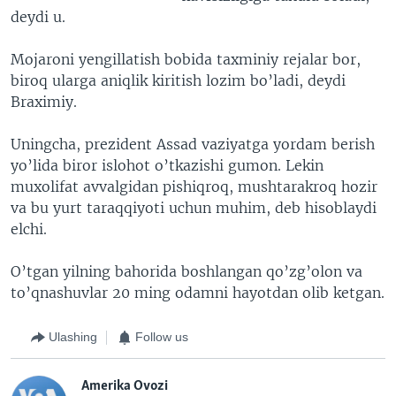
deydi u.
Mojaroni yengillatish bobida taxminiy rejalar bor,
biroq ularga aniqlik kiritish lozim bo’ladi, deydi
Braximiy.
Uningcha, prezident Assad vaziyatga yordam berish
yo’lida biror islohot o’tkazishi gumon. Lekin
muxolifat avvalgidan pishiqroq, mushtarakroq hozir
va bu yurt taraqqiyoti uchun muhim, deb hisoblaydi
elchi.
O’tgan yilning bahorida boshlangan qo’zg’olon va
to’qnashuvlar 20 ming odamni hayotdan olib ketgan.
Ulashing
Follow us
Amerika Ovozi