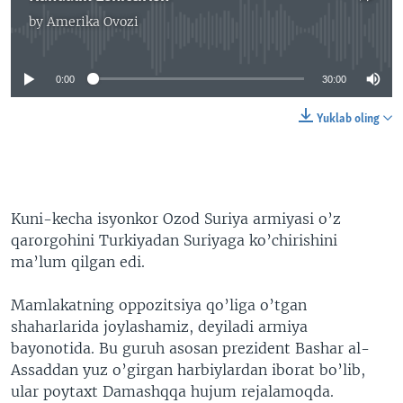
by
Amerika Ovozi
No media source currently available
0:00
30:00
Yuklab oling
Kuni-kecha isyonkor Ozod Suriya armiyasi o’z
qarorgohini Turkiyadan Suriyaga ko’chirishini
ma’lum qilgan edi.
Mamlakatning oppozitsiya qo’liga o’tgan
shaharlarida joylashamiz, deyiladi armiya
bayonotida. Bu guruh asosan prezident Bashar al-
Assaddan yuz o’girgan harbiylardan iborat bo’lib,
ular poytaxt Damashqqa hujum rejalamoqda.