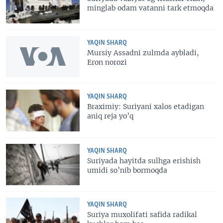
minglab odam vatanni tark etmoqda
YAQIN SHARQ
Mursiy Assadni zulmda aybladi,
Eron norozi
YAQIN SHARQ
Braximiy: Suriyani xalos etadigan
aniq reja yo’q
YAQIN SHARQ
Suriyada hayitda sulhga erishish
umidi so’nib bormoqda
YAQIN SHARQ
Suriya muxolifati safida radikal