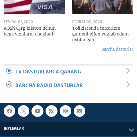
FEVRAL 07, 2020
FEVRAL 02, 2020
AQSh Qirg'iziston uchun
Tojikistonda terrorizm
nega vizalarni chekladi?
gumoni bilan yuzlab odam
ushlangan
Barcha dasturlar
TV DASTURLARGA QARANG
BARCHA RADIO DASTURLAR
BO'LIMLAR