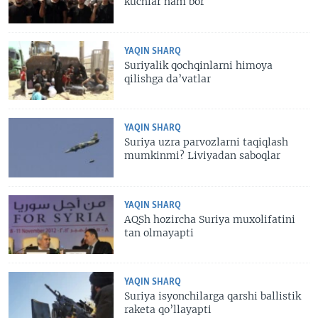
kuchlar ham bor
YAQIN SHARQ
Suriyalik qochqinlarni himoya
qilishga da’vatlar
YAQIN SHARQ
Suriya uzra parvozlarni taqiqlash
mumkinmi? Liviyadan saboqlar
YAQIN SHARQ
AQSh hozircha Suriya muxolifatini
tan olmayapti
YAQIN SHARQ
Suriya isyonchilarga qarshi ballistik
raketa qo’llayapti