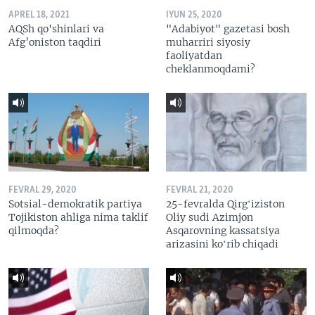
APREL 18, 2021
IYUN 25, 2020
AQSh qo'shinlari va
"Adabiyot" gazetasi bosh
Afg’oniston taqdiri
muharriri siyosiy
faoliyatdan
cheklanmoqdami?
FEVRAL 29, 2020
FEVRAL 21, 2020
Sotsial-demokratik partiya
25-fevralda Qirgʻiziston
Tojikiston ahliga nima taklif
Oliy sudi Azimjon
qilmoqda?
Asqarovning kassatsiya
arizasini koʻrib chiqadi