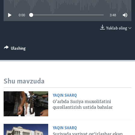
No media source currently available
VIDEO
ODNOKLASSNIKI
0:00
3:48
XABARLAR SURATLARDA
TELEGRAM
TWITTER
Yuklab oling
SOUNDCLOUD
VOA
Ulashing
Shu mavzuda
YAQIN SHARQ
G’arbda Suriya muxolifatini
qurollantirish ustida bahslar
YAQIN SHARQ
Suriyada vaziyat og'irlashar ekan,