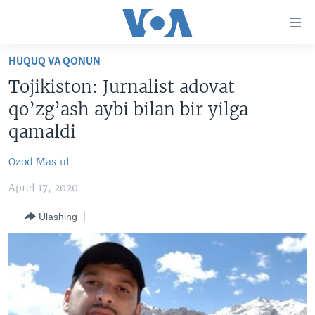
Bosh
sahifaga
boring
Boshiga
HUQUQ VA QONUN
qayting
BOSH SAHIFA
Tojikiston: Jurnalist adovat
Qidiruvga
AMERIKA
qo’zg’ash aybi bilan bir yilga
o'ting
MARKAZIY OSIYO
qamaldi
XALQARO
Ozod Mas'ul
VATANDOSHLAR
Aprel 17, 2020
MULTIMEDIA
Ulashing
IJTIMOIY TARMOQLAR
AMERIKA MANZARALARI
INGLIZ TILI DARSLARI
XALQARO HAYOT
FACEBOOK
EDITORIAL
VASHINGTON CHOYXONASI
YOUTUBE
MOBIL-SALOM!
INSTAGRAM
Learning English