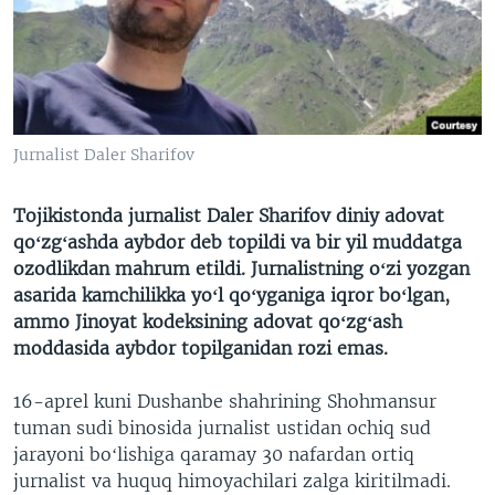
VIDEO
ODNOKLASSNIKI
XABARLAR SURATLARDA
TELEGRAM
TWITTER
SOUNDCLOUD
VOA
Jurnalist Daler Sharifov
Tojikistonda jurnalist Daler Sharifov diniy adovat
qoʻzgʻashda aybdor deb topildi va bir yil muddatga
ozodlikdan mahrum etildi. Jurnalistning oʻzi yozgan
asarida kamchilikka yoʻl qoʻyganiga iqror boʻlgan,
ammo Jinoyat kodeksining adovat qoʻzgʻash
moddasida aybdor topilganidan rozi emas.
16-aprel kuni Dushanbe shahrining Shohmansur
tuman sudi binosida jurnalist ustidan ochiq sud
jarayoni boʻlishiga qaramay 30 nafardan ortiq
jurnalist va huquq himoyachilari zalga kiritilmadi.