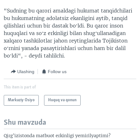
“Sudning bu qarori amaldagi hukumat tanqidchilari
bu hukumatning adolatsiz ekanligini aytib, tanqid
qilishlari uchun bir dastak boʻldi. Bu qaror inson
huquqlari va soʻz erkinligi bilan shugʻullanadigan
xalqaro tashkilotlar jahon reytinglarida Tojikiston
oʻrnini yanada pasaytirishlari uchun ham bir dalil
boʻldi“, - deydi tahlilchi.
Ulashing
Follow us
This item is part of
Markaziy Osiyo
Huquq va qonun
Shu mavzuda
Qirg’izistonda matbuot erkinligi yemirilyaptimi?