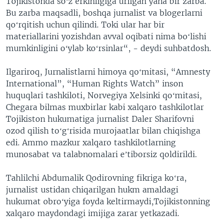
Tojikistonda soʻz erkinligiga urilgan yana bir zarba.
Bu zarba maqsadli, boshqa jurnalist va blogerlarni
qoʻrqitish uchun qilindi. Toki ular har bir
materiallarini yozishdan avval oqibati nima boʻlishi
mumkinligini oʻylab koʻrsinlar“, - deydi suhbatdosh.
Ilgariroq, Jurnalistlarni himoya qoʻmitasi, “Amnesty
International”,
“Human Rights Watch” inson
huquqlari tashkiloti,
Norvegiya Xelsinki qoʻmitasi,
Chegara bilmas muxbirlar kabi xalqaro tashkilotlar
Tojikiston hukumatiga jurnalist Daler Sharifovni
ozod qilish toʻgʻrisida murojaatlar bilan chiqishga
edi. Ammo mazkur xalqaro tashkilotlarning
munosabat va talabnomalari eʼtiborsiz qoldirildi.
Tahlilchi Abdumalik Qodirovning fikriga koʻra,
jurnalist ustidan chiqarilgan hukm amaldagi
hukumat obroʻyiga foyda keltirmaydi,Tojikistonning
xalqaro maydondagi imijiga zarar yetkazadi.