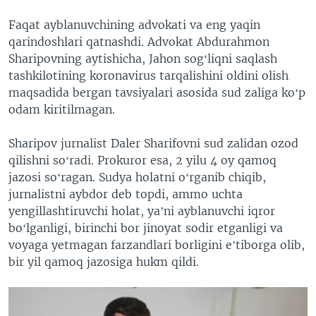
Faqat ayblanuvchining advokati va eng yaqin
qarindoshlari qatnashdi. Advokat Abdurahmon
Sharipovning aytishicha, Jahon sogʻliqni saqlash
tashkilotining koronavirus tarqalishini oldini olish
maqsadida bergan tavsiyalari asosida sud zaliga koʻp
odam kiritilmagan.
Sharipov jurnalist Daler Sharifovni sud zalidan ozod
qilishni soʻradi. Prokuror esa, 2 yilu 4 oy qamoq
jazosi soʻragan. Sudya holatni oʻrganib chiqib,
jurnalistni aybdor deb topdi, ammo uchta
yengillashtiruvchi holat, yaʼni ayblanuvchi iqror
boʻlganligi, birinchi bor jinoyat sodir etganligi va
voyaga yetmagan farzandlari borligini eʼtiborga olib,
bir yil qamoq jazosiga hukm qildi.