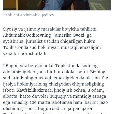
Tahlilchi Abdumalik Qodirov
Siyosiy va ijtimoiy masalalar boʻyicha tahlilchi
Abdumalik Qodirovning “Amerika Ovozi“ga
aytishicha, jurnalist ustidan chiqarilgan hukm
Tojikistonda sud hokimiyati mustaqil emasligini
yana bir bor isbotladi.
“Bugun yuz bergan holat Tojikistonda sudning
adolatsizligidan yana bir bor dalolat berdi. Bizning
sudlarimizning mustaqil emasligidan dalolat bu. Sud
ijroiya hokimiyatining chizigʻidan chiqmasligining
isboti. Xavfsizlik xizmati jinoiy ish ochsa, u odam,
albatta, hatto daʼvolar huquqiy va mantiqiy asosga
ega emasligi 100 marta isbotlansa ham, baribir jazo
olishining isboti. Bugun sud chiqargan qaror