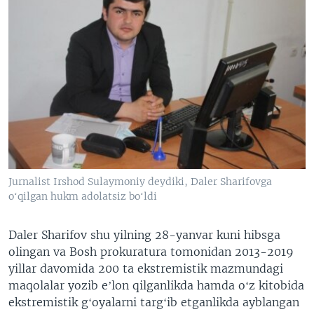
Jurnalist Irshod Sulaymoniy deydiki, Daler Sharifovga
oʻqilgan hukm adolatsiz boʻldi
Daler Sharifov shu yilning 28-yanvar kuni hibsga
olingan va Bosh prokuratura tomonidan 2013-2019
yillar davomida 200 ta ekstremistik mazmundagi
maqolalar yozib eʼlon qilganlikda hamda oʻz kitobida
ekstremistik gʻoyalarni targʻib etganlikda ayblangan