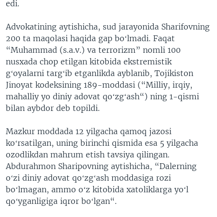
edi.
Advokatining aytishicha, sud jarayonida Sharifovning
200 ta maqolasi haqida gap boʻlmadi. Faqat
“Muhammad (s.a.v.) va terrorizm” nomli 100
nusxada chop etilgan kitobida ekstremistik
gʻoyalarni targʻib etganlikda ayblanib, Tojikiston
Jinoyat kodeksining 189-moddasi (“Milliy, irqiy,
mahalliy yo diniy adovat qoʻzgʻash“) ning 1-qismi
bilan aybdor deb topildi.
Mazkur moddada 12 yilgacha qamoq jazosi
koʻrsatilgan, uning birinchi qismida esa 5 yilgacha
ozodlikdan mahrum etish tavsiya qilingan.
Abdurahmon Sharipovning aytishicha, “Dalerning
oʻzi diniy adovat qoʻzgʻash moddasiga rozi
boʻlmagan, ammo oʻz kitobida xatoliklarga yoʻl
qoʻyganligiga iqror boʻlgan“.