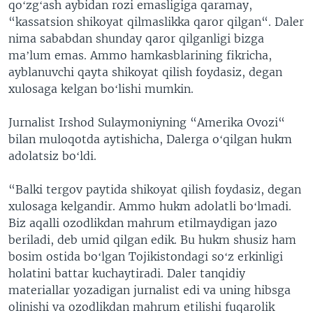
qoʻzgʻash aybidan rozi emasligiga qaramay,
“kassatsion shikoyat qilmaslikka qaror qilgan“. Daler
nima sababdan shunday qaror qilganligi bizga
maʼlum emas. Ammo hamkasblarining fikricha,
ayblanuvchi qayta shikoyat qilish foydasiz, degan
xulosaga kelgan boʻlishi mumkin.
Jurnalist Irshod Sulaymoniyning “Amerika Ovozi“
bilan muloqotda aytishicha, Dalerga oʻqilgan hukm
adolatsiz boʻldi.
“Balki tergov paytida shikoyat qilish foydasiz, degan
xulosaga kelgandir. Ammo hukm adolatli boʻlmadi.
Biz aqalli ozodlikdan mahrum etilmaydigan jazo
beriladi, deb umid qilgan edik. Bu hukm shusiz ham
bosim ostida boʻlgan Tojikistondagi soʻz erkinligi
holatini battar kuchaytiradi. Daler tanqidiy
materiallar yozadigan jurnalist edi va uning hibsga
olinishi va ozodlikdan mahrum etilishi fuqarolik