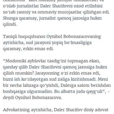
oʻnlab jurnalistlar Daler Sharifovni ozod etilishini
soʻrab rasmiy va ommaviy murojaatlar qilishgan edi.
Shunga qaramay, jurnalist qamoq jazosiga hukm
qilindi.
Taniqli huquqshunos Oynihol Bobonazarovaning
aytishicha, sud jarayoni yopiq boʻlmasligiga
qaramay, erkin emas edi.
“Modomiki ayblovlar tasdigʻini topmagan ekan,
qanday qilib Daler Sharifovni qamoq jazosiga hukm
qilish mumkin? Jarayonning oʻzi erkin emas edi,
bizni ish koʻrilayotgan sud zaliga kiritishmadi. Meni
bir necha lahzaga qoʻyishdi, Dalerga salom berishdan
boshqasiga ulgurmadim. Bu albatta juda qaygʻuli“, -
deydi Oynihol Bobonazarova.
Advokatining aytishicha, Daler Sharifov diniy adovat