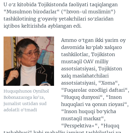
U oʻz kitobida Tojikistonda faoliyati taqiqlangan
“Musulmon birodarlar“ (“Ixvon-ul muslimin“)
tashkilotining gʻoyaviy yetakchilari soʻzlaridan
iqtibos keltirishda ayblangan edi.
Ammo oʻtgan ikki yarim oy
davomida koʻplab xalqaro
tashkilotlar, Tojikiston
mustaqil OAV milliy
assotsiatsiyasi, Tojikiston
xalq maslahatchilari
assotsiatsiyasi, “Xoma“,
“Fuqarolar ozodligi daftari“,
Huquqshunos Oynihol
“Huquq dunyosi“, “Inson
Bobonazaroga ko'ra,
jurnalist ustidan sud
huquqlari va qonun rioyasi“,
adolatli o'tmadi
“Inson huquqi boʻyicha
mustaqil markaz“,
“Perspektiva+“, “Huquq
tashabbusi“ kabi mahalliy jamiyat tashkilotlari va