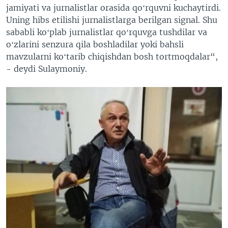
jamiyati va jurnalistlar orasida qoʻrquvni kuchaytirdi.
Uning hibs etilishi jurnalistlarga berilgan signal. Shu
sababli koʻplab jurnalistlar qoʻrquvga tushdilar va
oʻzlarini senzura qila boshladilar yoki bahsli
mavzularni koʻtarib chiqishdan bosh tortmoqdalar“,
- deydi Sulaymoniy.