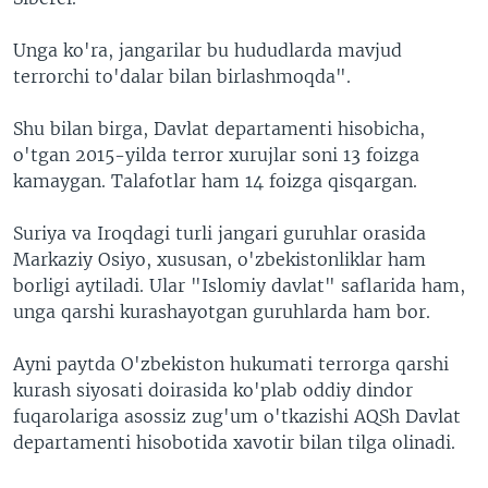
Unga ko'ra, jangarilar bu hududlarda mavjud
terrorchi to'dalar bilan birlashmoqda".
Shu bilan birga, Davlat departamenti hisobicha,
o'tgan 2015-yilda terror xurujlar soni 13 foizga
kamaygan. Talafotlar ham 14 foizga qisqargan.
Suriya va Iroqdagi turli jangari guruhlar orasida
Markaziy Osiyo, xususan, o'zbekistonliklar ham
borligi aytiladi. Ular "Islomiy davlat" saflarida ham,
unga qarshi kurashayotgan guruhlarda ham bor.
Ayni paytda O'zbekiston hukumati terrorga qarshi
kurash siyosati doirasida ko'plab oddiy dindor
fuqarolariga asossiz zug'um o'tkazishi AQSh Davlat
departamenti hisobotida xavotir bilan tilga olinadi.