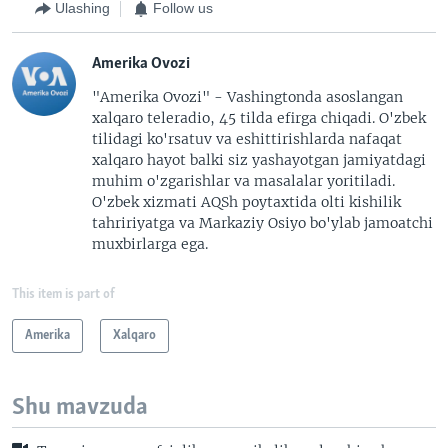
Ulashing
Follow us
Amerika Ovozi
"Amerika Ovozi" - Vashingtonda asoslangan
xalqaro teleradio, 45 tilda efirga chiqadi. O'zbek
tilidagi ko'rsatuv va eshittirishlarda nafaqat
xalqaro hayot balki siz yashayotgan jamiyatdagi
muhim o'zgarishlar va masalalar yoritiladi.
O'zbek xizmati AQSh poytaxtida olti kishilik
tahririyatga va Markaziy Osiyo bo'ylab jamoatchi
muxbirlarga ega.
This item is part of
Amerika
Xalqaro
Shu mavzuda