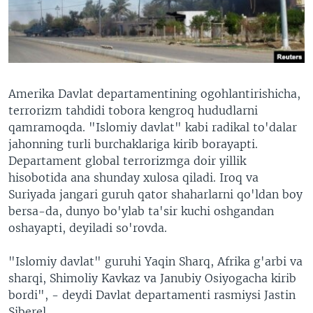
VIDEO
ODNOKLASSNIKI
XABARLAR SURATLARDA
TELEGRAM
TWITTER
SOUNDCLOUD
VOA
Amerika Davlat departamentining ogohlantirishicha,
terrorizm tahdidi tobora kengroq hududlarni
qamramoqda. "Islomiy davlat" kabi radikal to'dalar
jahonning turli burchaklariga kirib borayapti.
Departament global terrorizmga doir yillik
hisobotida ana shunday xulosa qiladi. Iroq va
Suriyada jangari guruh qator shaharlarni qo'ldan boy
bersa-da, dunyo bo'ylab ta'sir kuchi oshgandan
oshayapti, deyiladi so'rovda.
"Islomiy davlat" guruhi Yaqin Sharq, Afrika g'arbi va
sharqi, Shimoliy Kavkaz va Janubiy Osiyogacha kirib
bordi", - deydi Davlat departamenti rasmiysi Jastin
Siberel.