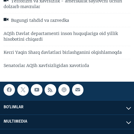
Terrorizm va xavfsizlik - amerikalik saylovchi uchun
dolzarb mavzular
Bugungi tahdid va razvedka
AQSh Davlat departamenti inson huquqlariga oid yillik
hisobotini chiqardi
Kerri Yaqin Sharq davlatlari birlashganini olqishlamoqda
Senatorlar AQSh xavfsizligidan xavotirda
BO'LIMLAR
MULTIMEDIA