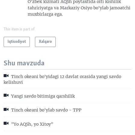
O'zbek xizmati AQSh poytaxtida olti kishilik
tahririyatga va Markaziy Osiyo bo'ylab jamoatchi
muxbirlarga ega.
This item is part of
Iqtisodiyot
Xalqaro
Shu mavzuda
Tinch okeani bo'yidagi 12 davlat orasida yangi savdo
kelishuvi
Yangi savdo bitimiga qarshilik
Tinch okeani bo'ylab savdo - TPP
"Yo AQSh, yo Xitoy"