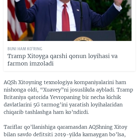
BUNI HAM KO'RING
Tramp Xitoyga qarshi qonun loyihasi va
farmon imzoladi
AQSh Xitoyning texnologiya kompaniyalarini ham
nishonga oldi, “Xuavey”ni josuslikda aybladi. Tramp
Britaniya qatorida Yevropaning bir necha kichik
davlatlarini 5G tarmog’ini yaratish loyihalaridan
chiqarib tashlashga ham ko’ndirdi.
Tariflar qo’llanishiga qaramasdan AQShning Xitoy
bilan savdo defitsiti 2019-yilda kamaygan bo’lsa,