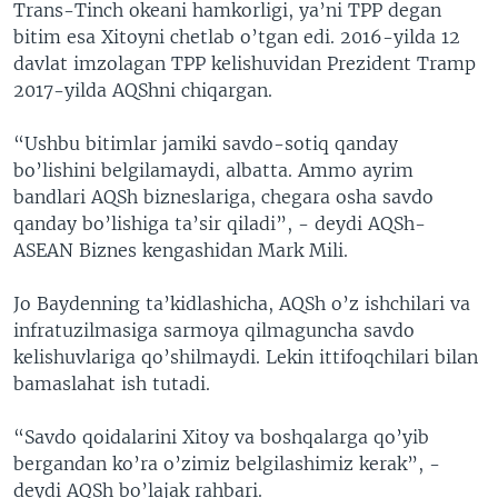
Trans-Tinch okeani hamkorligi, ya’ni TPP degan
bitim esa Xitoyni chetlab o’tgan edi. 2016-yilda 12
davlat imzolagan TPP kelishuvidan Prezident Tramp
2017-yilda AQShni chiqargan.
“Ushbu bitimlar jamiki savdo-sotiq qanday
bo’lishini belgilamaydi, albatta. Ammo ayrim
bandlari AQSh bizneslariga, chegara osha savdo
qanday bo’lishiga ta’sir qiladi”, - deydi AQSh-
ASEAN Biznes kengashidan Mark Mili.
Jo Baydenning ta’kidlashicha, AQSh o’z ishchilari va
infratuzilmasiga sarmoya qilmaguncha savdo
kelishuvlariga qo’shilmaydi. Lekin ittifoqchilari bilan
bamaslahat ish tutadi.
“Savdo qoidalarini Xitoy va boshqalarga qo’yib
bergandan ko’ra o’zimiz belgilashimiz kerak”, -
deydi AQSh bo’lajak rahbari.