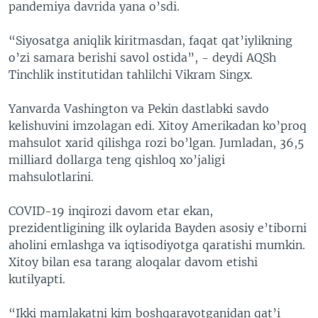
pandemiya davrida yana o’sdi.
“Siyosatga aniqlik kiritmasdan, faqat qat’iylikning
o’zi samara berishi savol ostida”, - deydi AQSh
Tinchlik institutidan tahlilchi Vikram Singx.
Yanvarda Vashington va Pekin dastlabki savdo
kelishuvini imzolagan edi. Xitoy Amerikadan ko’proq
mahsulot xarid qilishga rozi bo’lgan. Jumladan, 36,5
milliard dollarga teng qishloq xo’jaligi
mahsulotlarini.
COVID-19 inqirozi davom etar ekan,
prezidentligining ilk oylarida Bayden asosiy e’tiborni
aholini emlashga va iqtisodiyotga qaratishi mumkin.
Xitoy bilan esa tarang aloqalar davom etishi
kutilyapti.
“Ikki mamlakatni kim boshqarayotganidan qat’i