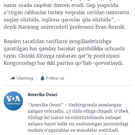
nazar orada raqobat davom etadi. Gap yuqorida
o’tirgan rahbarlar tarixiy voqealar ustidan nazoratni
saqlay olishida, oqilona qarorlar qila olishida”, -
deydi Nanyang universiteti professori Evan Reznik.
Bayden tarafidan tariflarni yengillashtirishga
qaratilgan har qanday harakat qarshilikka uchrashi
tayin. Chunki Xitoyga nisbatan qat’iy pozitsiyani
Kongressdagi har ikki partiya qo’llab-quvvatlaydi.
Ulashing
Follow us
Amerika Ovozi
"Amerika Ovozi" - Vashingtonda asoslangan
xalqaro teleradio, 45 tilda efirga chiqadi. O'zbek
tilidagi ko'rsatuv va eshittirishlarda nafaqat
xalqaro hayot balki siz yashayotgan jamiyatdagi
muhim o'zgarishlar va masalalar yoritiladi.