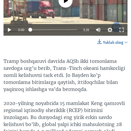
No media source currently available
VIDEO
ODNOKLASSNIKI
XABARLAR SURATLARDA
TELEGRAM
TWITTER
0:00
3:26
SOUNDCLOUD
VOA
Yuklab oling
Tramp boshqaruvi davrida AQSh ikki tomonlama
savdoga urg’u berib, Trans-Tinch okeani hamkorligi
nomli kelishuvni tark etdi. Jo Bayden ko’p
tomonlama bitimlarga qaytish, ittifoqchilar bilan
yaqinroq ishlashga va’da bermoqda.
2020-yilning noyabrida 15 mamlakat Keng qamrovli
regional iqtisodiy sheriklik (RCEP) bitimini
imzolagan. Bu dunyodagi eng yirik erkin savdo
kelishuvi bo’lib, global yalpi ichki mahsulotning 28