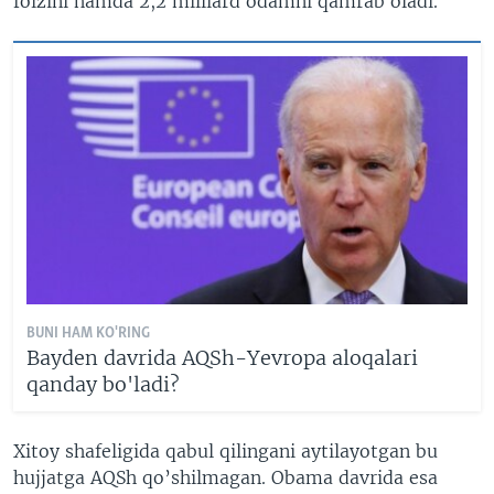
foizini hamda 2,2 milliard odamni qamrab oladi.
BUNI HAM KO'RING
Bayden davrida AQSh-Yevropa aloqalari
qanday bo'ladi?
Xitoy shafeligida qabul qilingani aytilayotgan bu
hujjatga AQSh qo’shilmagan. Obama davrida esa