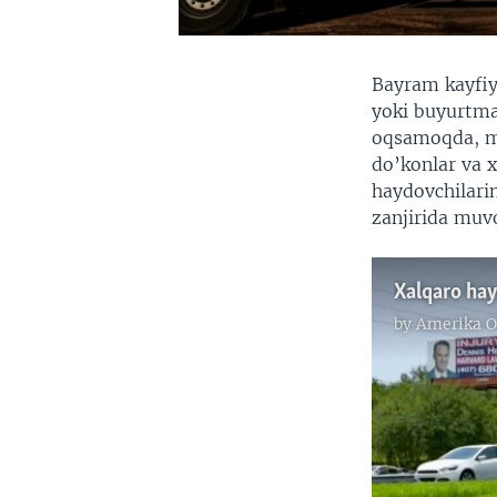
Bayram kayfiy
yoki buyurtmal
oqsamoqda, m
do’konlar va 
haydovchilari
zanjirida muvo
Xalqaro hay
by
Amerika O