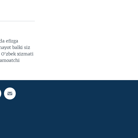
da efirga
hayot balki siz
. O'zbek xizmati
 jamoatchi