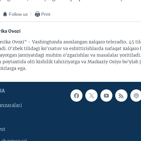
Follow us
Print
ika Ovozi
rika Ovozi" - Vashingtonda asoslangan xalqaro teleradio, 45 til
adi. O'zbek tilidagi ko'rsatuv va eshittirishlarda nafaqat xalqaro 
ayotgan jamiyatdagi muhim o'zgarishlar va masalalar yoritiladi
 poytaxtida olti kishilik tahririyatga va Markaziy Osiyo bo'ylab
irlarga ega.
IA
nzaralari
yot