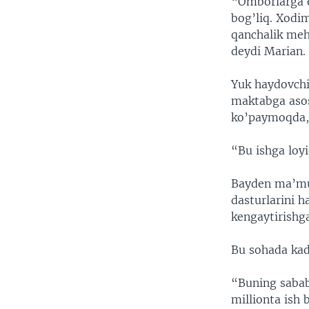
“Omborlarga eg
bog’liq. Xodim
qanchalik meh
deydi Marian.
Yuk haydovchil
maktabga asos
ko’paymoqda,
“Bu ishga loyi
Bayden ma’mur
dasturlarini h
kengaytirishg
Bu sohada kad
“Buning sabab
millionta ish