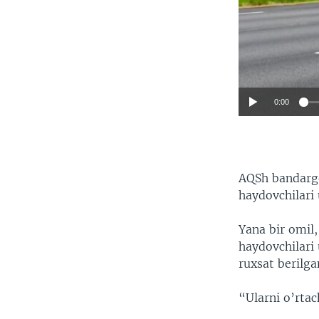
0:00
AQSh bandargo
haydovchilari
Yana bir omil,
haydovchilari
ruxsat berilga
“Ularni o’rtac