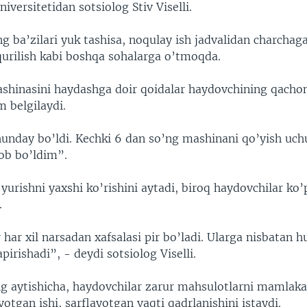
niversitetidan sotsiolog Stiv Viselli.
g ba’zilari yuk tashisa, noqulay ish jadvalidan charchag
qurilish kabi boshqa sohalarga o’tmoqda.
shinasini haydashga doir qoidalar haydovchining qachon
m belgilaydi.
unday bo’ldi. Kechki 6 dan so’ng mashinani qo’yish uch
ob bo’ldim”.
yurishni yaxshi ko’rishini aytadi, biroq haydovchilar ko’
.
har xil narsadan xafsalasi pir bo’ladi. Ularga nisbatan h
pirishadi”, - deydi sotsiolog Viselli.
g aytishicha, haydovchilar zarur mahsulotlarni mamlaka
yotgan ishi, sarflayotgan vaqti qadrlanishini istaydi.