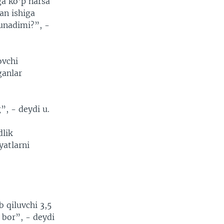
ga ko’p narsa
an ishiga
hunadimi?”, -
ovchi
ganlar
”, - deydi u.
lik
yatlarni
 qiluvchi 3,5
 bor”, - deydi