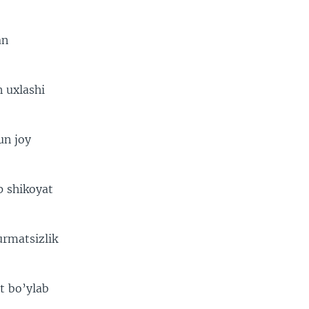
an
 uxlashi
un joy
p shikoyat
urmatsizlik
t bo’ylab