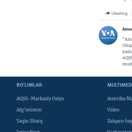
Ulashing
Amer
"Ame
chiq
yash
AQSh
muxb
BO'LIMLAR
MULTIMED
AQSh-Markaziy Osiyo
Amerika Ma
Afg'oniston
Video
Yaqin Sharq
Xalqaro ha