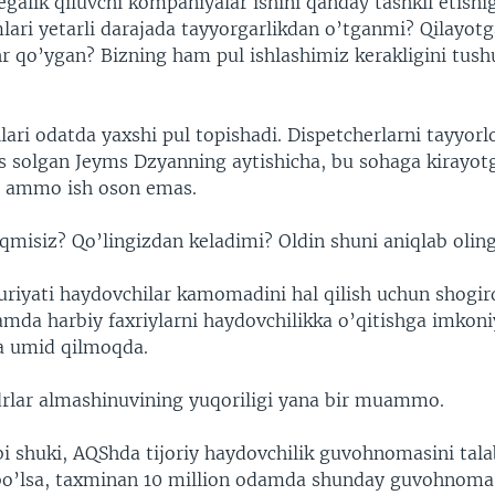
alik qiluvchi kompaniyalar ishini qanday tashkil etishi
lari yetarli darajada tayyorgarlikdan o’tganmi? Qilayotg
r qo’ygan? Bizning ham pul ishlashimiz kerakligini tus
ari odatda yaxshi pul topishadi. Dispetcherlarni tayyorl
 solgan Jeyms Dzyanning aytishicha, bu sohaga kirayot
 ammo ish oson emas.
qmisiz? Qo’lingizdan keladimi? Oldin shuni aniqlab oling
iyati haydovchilar kamomadini hal qilish uchun shogird
amda harbiy faxriylarni haydovchilikka o’qitishga imkoni
a umid qilmoqda.
rlar almashinuvining yuqoriligi yana bir muammo.
i shuki, AQShda tijoriy haydovchilik guvohnomasini talab
 bo’lsa, taxminan 10 million odamda shunday guvohnoma