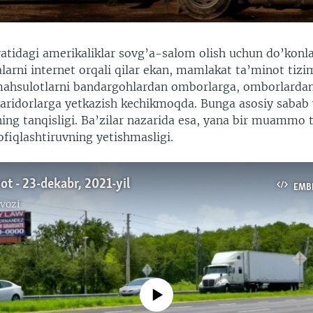
atidagi amerikaliklar sovg’a-salom olish uchun do’konla
arni internet orqali qilar ekan, mamlakat ta’minot tizi
ahsulotlarni bandargohlardan omborlarga, omborlardan
xaridorlarga yetkazish kechikmoqda. Bunga asosiy sabab
ning tanqisligi. Ba’zilar nazarida esa, yana bir muammo 
fiqlashtiruvning yetishmasligi.
ot - 23-dekabr, 2021-yil
EMB
vozi
No media source currently available