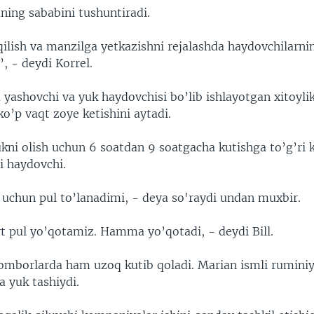
ning sababini tushuntiradi.
ilish va manzilga yetkazishni rejalashda haydovchilarni
, - deydi Korrel.
yashovchi va yuk haydovchisi bo’lib ishlayotgan xitoyli
o’p vaqt zoye ketishini aytadi.
kni olish uchun 6 soatdan 9 soatgacha kutishga to’g’ri k
li haydovchi.
i uchun pul to’lanadimi, - deya so'raydi undan muxbir.
yt pul yo’qotamiz. Hamma yo’qotadi, - deydi Bill.
omborlarda ham uzoq kutib qoladi. Marian ismli ruminiy
 yuk tashiydi.