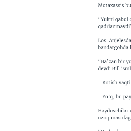
Mutaxassis bu
“Yukni qabul q
qadrlanmaydi”
Los-Anjelesda 
bandargohda k
“Ba’zan bir yu
deydi Bill ism
- Kutish vaqt
- Yo’q, bu pa
Haydovchilar 
uzoq masofaga