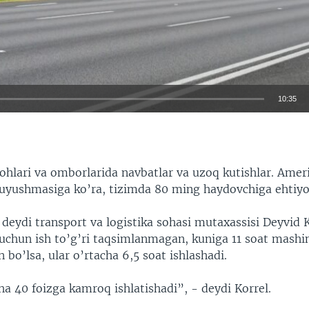
10:35
EMBED
hlari va omborlarida navbatlar va uzoq kutishlar. Amer
 uyushmasiga ko’ra, tizimda 80 ming haydovchiga ehtiyo
 deydi transport va logistika sohasi mutaxassisi Deyvid 
 uchun ish to’g’ri taqsimlanmagan, kuniga 11 soat mash
n bo’lsa, ular o’rtacha 6,5 soat ishlashadi.
ha 40 foizga kamroq ishlatishadi”, - deydi Korrel.