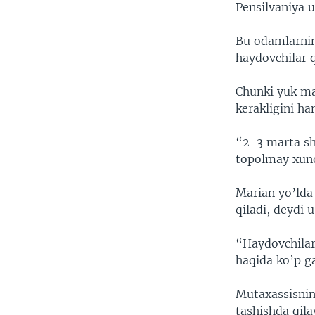
Pensilvaniya u
Bu odamlarnin
haydovchilar 
Chunki yuk ma
kerakligini ha
“2-3 marta sh
topolmay xun
Marian yo’lda 
qiladi, deydi u
“Haydovchilar 
haqida ko’p ga
Mutaxassisnin
tashishda qila