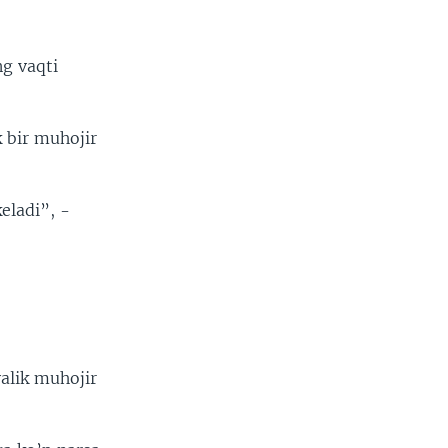
ng vaqti
k bir muhojir
eladi”, -
alik muhojir