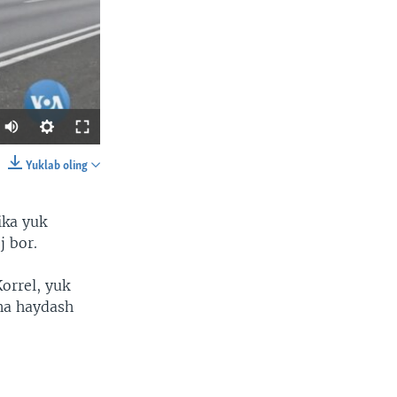
Yuklab oling
SHARE
ika yuk
j bor.
Korrel, yuk
ina haydash
width
px