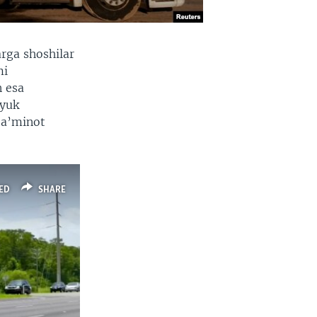
rga shoshilar
mi
 esa
 yuk
ta’minot
ED
SHARE