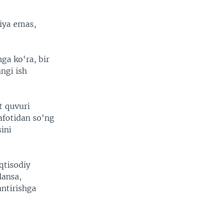
siya emas,
ga ko'ra, bir
ngi ish
t quvuri
vafotidan so'ng
ini
qtisodiy
lansa,
antirishga