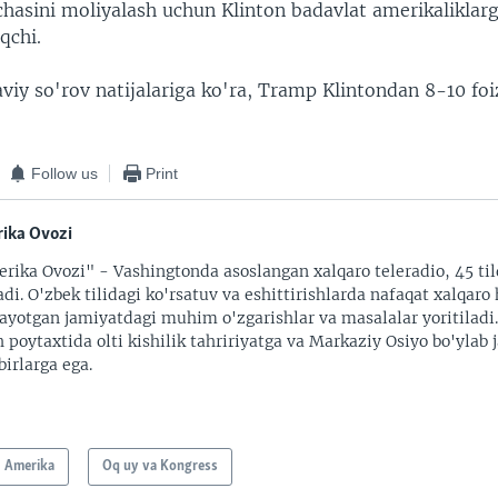
chasini moliyalash uchun Klinton badavlat amerikaliklar
qchi.
iy so'rov natijalariga ko'ra, Tramp Klintondan 8-10 foi
Follow us
Print
ika Ovozi
rika Ovozi" - Vashingtonda asoslangan xalqaro teleradio, 45 til
adi. O'zbek tilidagi ko'rsatuv va eshittirishlarda nafaqat xalqaro 
ayotgan jamiyatdagi muhim o'zgarishlar va masalalar yoritiladi
 poytaxtida olti kishilik tahririyatga va Markaziy Osiyo bo'ylab
irlarga ega.
Amerika
Oq uy va Kongress