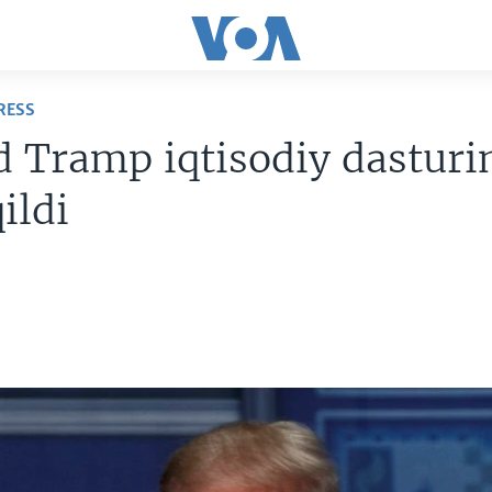
RESS
 Tramp iqtisodiy dasturi
ildi