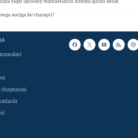
ijda faqat iqtisodiy manfaatlarini himoya qilishi kerak
 nega xorijga ko'chayapti?
IA
nzaralari
yot
 choyxonasi
ratlarda
m!