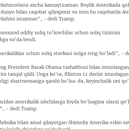
ekshiruvlarni ancha kamaytiraman. Boylik Amerikada qoli
 dunyo bilan raqobat qilyapmiz va men bu raqobatda A
elishini istayman", - dedi Tramp.
nomzod oddiy soliq to'lovchilar uchun soliq tizimini
shga va'da berdi.
erikaliklar uchun soliq stavkasi nolga teng bo'ladi", - d
g Prezident Barak Obama tashabbusi bilan imzolangan
ini tanqid qildi. Unga ko'ra, Klinton 12 davlat imzolaga
ligi shartnomasiga qarshi bo'lsa-da, keyinchalik uni qo'
ridan amerikalik ishchilarga foyda bo'lsagina ularni qo'
, - dedi Tramp.
eksika bilan amal qilayotgan Shimoliy Amerika erkin sa