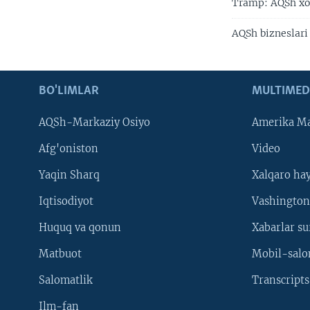
Tramp: AQSh xor
AQSh bizneslari
BO'LIMLAR
MULTIMED
AQSh-Markaziy Osiyo
Amerika Ma
Afg'oniston
Video
Yaqin Sharq
Xalqaro ha
Iqtisodiyot
Vashington
Huquq va qonun
Xabarlar su
Matbuot
Mobil-salo
Salomatlik
Transcripts
Ilm-fan