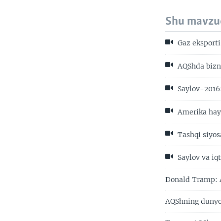
Shu mavzu
Gaz eksporti
AQShda bizne
Saylov-2016:
Amerika hayo
Tashqi siyos
Saylov va iq
Donald Tramp: A
AQShning dunyod