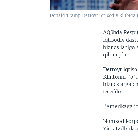
Donald Tramp Detroyt iqtisodiy klubida 
AQShda Respub
iqtisodiy dast
biznes ishiga 
qilmoqda.
Detroyt iqtiso
Klintonni "o'
bizneslarga ch
tarafdori.
"Amerikaga jo
Nomzod korpora
Yirik tadbirkor