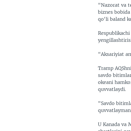
"Nazorat va t
biznes bobida
qo'li baland k
Respublikachi 
yengillashtiri
"Aksariyiat am
Tramp AQShnin
savdo bitimlar
okeani hamkor
quvvatlaydi.
"Savdo bitimla
quvvatlayman"
U Kanada va M