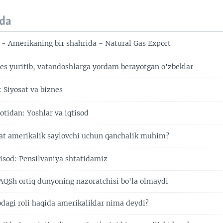
da
 - Amerikaning bir shahrida - Natural Gas Export
s yuritib, vatandoshlarga yordam berayotgan o'zbeklar
 Siyosat va biznes
tidan: Yoshlar va iqtisod
at amerikalik saylovchi uchun qanchalik muhim?
tisod: Pensilvaniya shtatidamiz
QSh ortiq dunyoning nazoratchisi bo'la olmaydi
agi roli haqida amerikaliklar nima deydi?