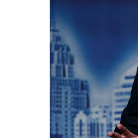
VIDEO
ODNOKLASSNIKI
XABARLAR SURATLARDA
TELEGRAM
TWITTER
SOUNDCLOUD