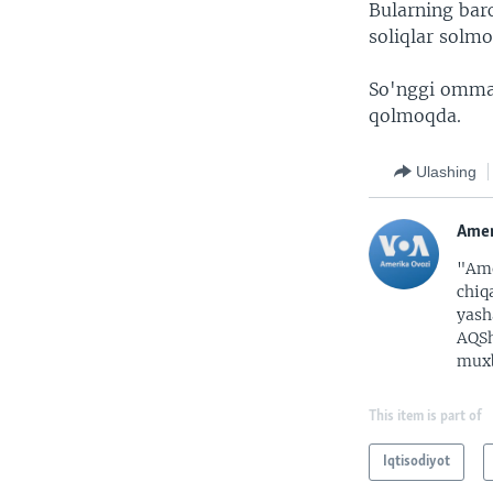
Bularning bar
soliqlar solmo
So'nggi ommav
qolmoqda.
Ulashing
Amer
"Ame
chiq
yash
AQSh
muxb
This item is part of
Iqtisodiyot