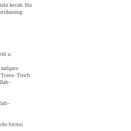
shi kerak. Biz
merikaning
edi u.
 xalqaro
n Trans-Tinch
llab-
llab-
vdo bitimi