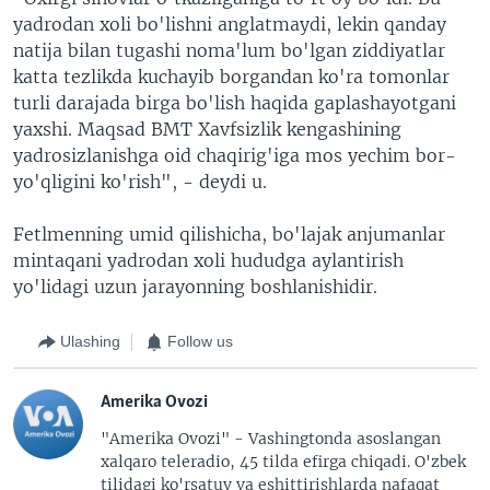
yadrodan xoli bo'lishni anglatmaydi, lekin qanday
natija bilan tugashi noma'lum bo'lgan ziddiyatlar
katta tezlikda kuchayib borgandan ko'ra tomonlar
turli darajada birga bo'lish haqida gaplashayotgani
yaxshi. Maqsad BMT Xavfsizlik kengashining
yadrosizlanishga oid chaqirig'iga mos yechim bor-
yo'qligini ko'rish", - deydi u.
Fetlmenning umid qilishicha, bo'lajak anjumanlar
mintaqani yadrodan xoli hududga aylantirish
yo'lidagi uzun jarayonning boshlanishidir.
Ulashing
Follow us
Amerika Ovozi
"Amerika Ovozi" - Vashingtonda asoslangan
xalqaro teleradio, 45 tilda efirga chiqadi. O'zbek
tilidagi ko'rsatuv va eshittirishlarda nafaqat