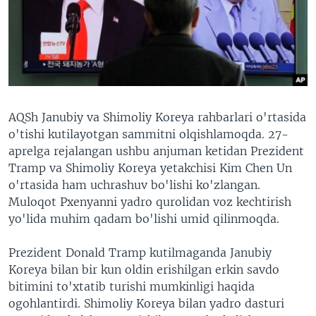
VIDEO
ODNOKLASSNIKI
XABARLAR SURATLARDA
TELEGRAM
TWITTER
SOUNDCLOUD
VOA
AQSh Janubiy va Shimoliy Koreya rahbarlari o'rtasida
o'tishi kutilayotgan sammitni olqishlamoqda. 27-
aprelga rejalangan ushbu anjuman ketidan Prezident
Tramp va Shimoliy Koreya yetakchisi Kim Chen Un
o'rtasida ham uchrashuv bo'lishi ko'zlangan.
Muloqot Pxenyanni yadro qurolidan voz kechtirish
yo'lida muhim qadam bo'lishi umid qilinmoqda.
Prezident Donald Tramp kutilmaganda Janubiy
Koreya bilan bir kun oldin erishilgan erkin savdo
bitimini to'xtatib turishi mumkinligi haqida
ogohlantirdi. Shimoliy Koreya bilan yadro dasturi