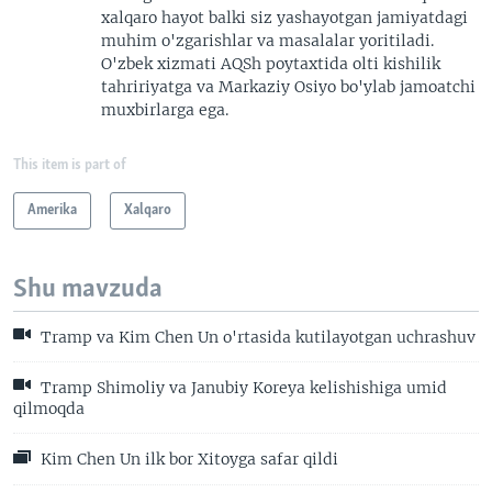
xalqaro hayot balki siz yashayotgan jamiyatdagi
muhim o'zgarishlar va masalalar yoritiladi.
O'zbek xizmati AQSh poytaxtida olti kishilik
tahririyatga va Markaziy Osiyo bo'ylab jamoatchi
muxbirlarga ega.
This item is part of
Amerika
Xalqaro
Shu mavzuda
Tramp va Kim Chen Un o'rtasida kutilayotgan uchrashuv
Tramp Shimoliy va Janubiy Koreya kelishishiga umid
qilmoqda
Kim Chen Un ilk bor Xitoyga safar qildi