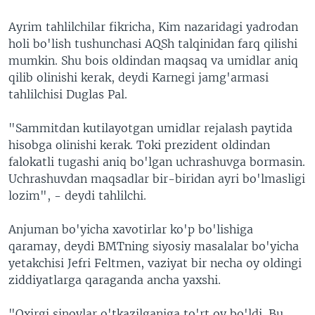
Ayrim tahlilchilar fikricha, Kim nazaridagi yadrodan
holi bo'lish tushunchasi AQSh talqinidan farq qilishi
mumkin. Shu bois oldindan maqsaq va umidlar aniq
qilib olinishi kerak, deydi Karnegi jamg'armasi
tahlilchisi Duglas Pal.
"Sammitdan kutilayotgan umidlar rejalash paytida
hisobga olinishi kerak. Toki prezident oldindan
falokatli tugashi aniq bo'lgan uchrashuvga bormasin.
Uchrashuvdan maqsadlar bir-biridan ayri bo'lmasligi
lozim", - deydi tahlilchi.
Anjuman bo'yicha xavotirlar ko'p bo'lishiga
qaramay, deydi BMTning siyosiy masalalar bo'yicha
yetakchisi Jefri Feltmen, vaziyat bir necha oy oldingi
ziddiyatlarga qaraganda ancha yaxshi.
"Oxirgi sinovlar o'tkazilganiga to'rt oy bo'ldi. Bu