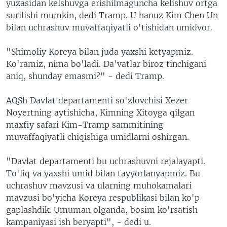
yuzasidan kelshuvga erishilmaguncha kelishuv ortga
surilishi mumkin, dedi Tramp. U hanuz Kim Chen Un
bilan uchrashuv muvaffaqiyatli o'tishidan umidvor.
"Shimoliy Koreya bilan juda yaxshi ketyapmiz.
Ko'ramiz, nima bo'ladi. Da'vatlar biroz tinchigani
aniq, shunday emasmi?" - dedi Tramp.
AQSh Davlat departamenti so'zlovchisi Xezer
Noyertning aytishicha, Kimning Xitoyga qilgan
maxfiy safari Kim-Tramp sammitining
muvaffaqiyatli chiqishiga umidlarni oshirgan.
"Davlat departamenti bu uchrashuvni rejalayapti.
To'liq va yaxshi umid bilan tayyorlanyapmiz. Bu
uchrashuv mavzusi va ularning muhokamalari
mavzusi bo'yicha Koreya respublikasi bilan ko'p
gaplashdik. Umuman olganda, bosim ko'rsatish
kampaniyasi ish beryapti", - dedi u.