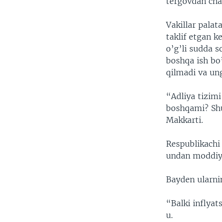
tergovdan cha
Vakillar palat
taklif etgan k
o’g’li sudda s
boshqa ish bo’
qilmadi va ung
“Adliya tizimi
boshqami? Shun
Makkarti.
Respublikachi 
undan moddiy 
Bayden ularni
“Balki inflya
u.