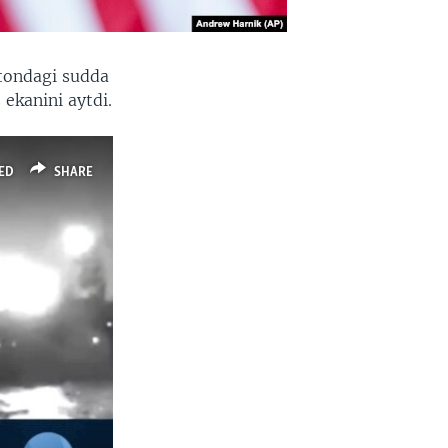
tondagi sudda
 ekanini aytdi.
ED
SHARE