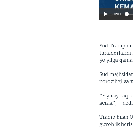
0:00
Sud Trampning
tarafdorlarini
50 yilga qama
Sud majlisida
noroziligi va x
"Siyosiy raqi
kerak”, - ded
Tramp bilan O
guvohlik beri