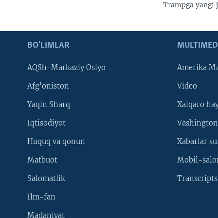
Trampga yangi j
BO'LIMLAR
MULTIMED
AQSh-Markaziy Osiyo
Amerika Ma
Afg'oniston
Video
Yaqin Sharq
Xalqaro ha
Iqtisodiyot
Vashington
Huquq va qonun
Xabarlar su
Matbuot
Mobil-salo
Salomatlik
Transcripts
Ilm-fan
Madaniyat