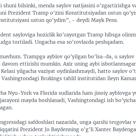
 shuni bilsinki, menda saylov natijasini o’zgartirishga v
uni Prezident Tramp o’zini Konstitutsiyadan ustun qo’yis
stitutsiyani ustun qo’ydim”, - deydi Mayk Pens.
ident sayloviga hozirlik ko’rayotgan Tramp hibsga olinm
udga tortiladi. Ungacha esa so’rovlarda peshqadam.
 mavhum. Trampga ayblov qo’yilgan bo’lsa-da, u saylov
 davom ettirishi mumkin. Axir uning aybi isbotlanmaga
. Kelasi yilgacha vaziyat oydinlashmaydi, hatto saylov o’
 Vashingtondagi Brukings tahlil institutidan Ileyn Kamar
a Nyu-York va Florida sudlarida ham jinoiy ayblovga y
 jarayoni mayda boshlanadi, Vashingtondagi ish bo’yicha
magan.
gressdagi safdoshlari nazarida, unga qarshi tergovlar va
iqqatini Prezident Jo Baydenning o’g’li Xanter Baydenga 