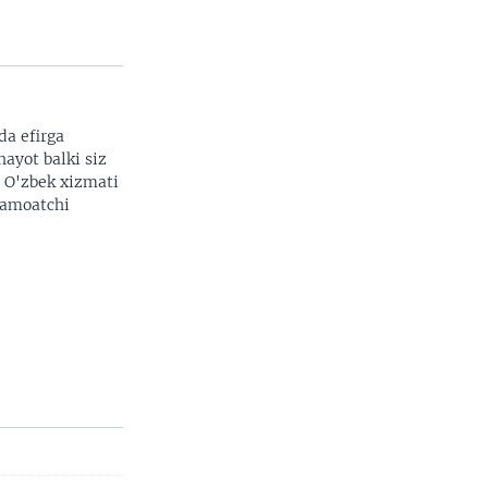
da efirga
hayot balki siz
. O'zbek xizmati
 jamoatchi