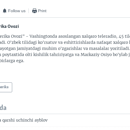
Follow us
Print
ika Ovozi
rika Ovozi" - Vashingtonda asoslangan xalqaro teleradio, 45 til
adi. O'zbek tilidagi ko'rsatuv va eshittirishlarda nafaqat xalqaro 
ayotgan jamiyatdagi muhim o'zgarishlar va masalalar yoritiladi
 poytaxtida olti kishilik tahririyatga va Markaziy Osiyo bo'ylab
irlarga ega.
erika
da
qarshi uchinchi ayblov