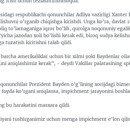
lg’itish uchun tezlashtirishmoqda.
asidagi respublikachi qonunchilar Adliya vazirligi Xante
elishuvni o’rganib chiqishga kirishdi. Unga ko’ra, davlat 
oliq to’lamaganiga iqror bo’lib, qurolga noqonuniy egalik
yicha jazodan xoli bo’lishi kerak edi, biroq sudya kelish
a tuzatish kiritishni talab qildi.
 barcha amerikaliklar uchun bir xilmi yoki Baydenlar oil
i aniqlashimiz kerak”, - deydi Vakillar palatasining spi
qonunchilar Prezident Bayden o’g’lining xorijdagi biznes
foyda ko’rgani aniqlansa, impichment jarayonini boshl
ng bu harakatini masxara qildi.
tsiyani tushirganimiz uchun menga impichment e’lon qili