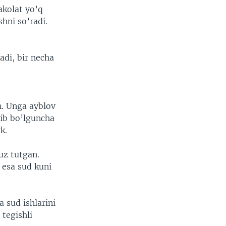
akolat yo’q
hni so’radi.
adi, bir necha
n. Unga ayblov
tib bo’lguncha
k.
uz tutgan.
 esa sud kuni
 sud ishlarini
tegishli