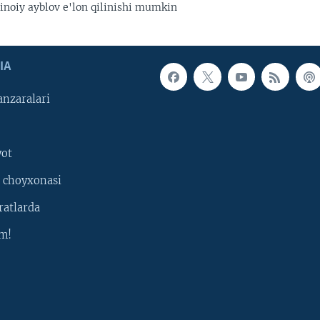
inoiy ayblov e'lon qilinishi mumkin
IA
nzaralari
yot
 choyxonasi
ratlarda
m!