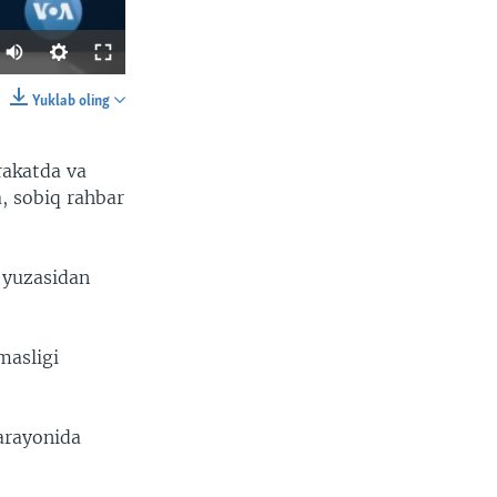
Yuklab oling
SHARE
rakatda va
a, sobiq rahbar
 yuzasidan
width
px
masligi
arayonida