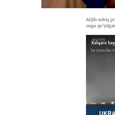
AQSh sobiq pr
unga qo’yilgan
Xalqaro hay
by
Amerika O