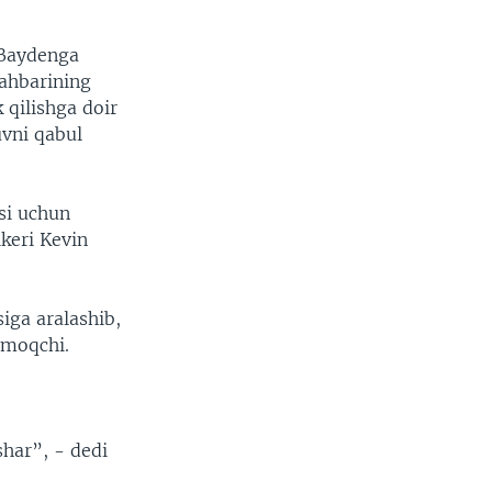
r Baydenga
rahbarining
 qilishga doir
uvni qabul
asi uchun
keri Kevin
iga aralashib,
amoqchi.
shar”, - dedi