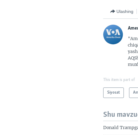
Ulashing
Amer
"Ame
chiq
yash
AQSh
muxb
This item is part of
Siyosat
Am
Shu mavzu
Donald Trampga 