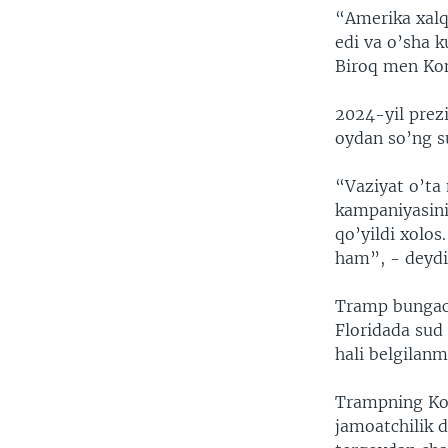
“Amerika xalqi
edi va o’sha k
Biroq men Kon
2024-yil prez
oydan so’ng s
“Vaziyat o’ta
kampaniyasini
qo’yildi xolos
ham”, - deydi
Tramp bungach
Floridada sud
hali belgilan
Trampning Kon
jamoatchilik d