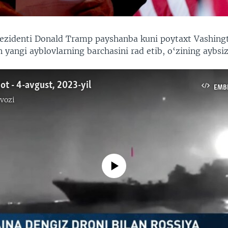
ezidenti Donald Tramp payshanba kuni poytaxt Vashing
 yangi ayblovlarning barchasini rad etib, o‘zining aybsiz
ot - 4-avgust, 2023-yil
EMB
vozi
No media source currently available