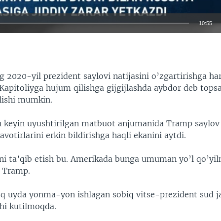
10:55
EMBED
 2020-yil prezident saylovi natijasini o’zgartirishga ha
 Kapitoliyga hujum qilishga gijgijlashda aybdor deb tops
lishi mumkin.
n keyin uyushtirilgan matbuot anjumanida Tramp saylov
avotirlarini erkin bildirishga haqli ekanini aytdi.
bni ta’qib etish bu. Amerikada bunga umuman yo’l qo’yil
i Tramp.
q uyda yonma-yon ishlagan sobiq vitse-prezident sud j
shi kutilmoqda.