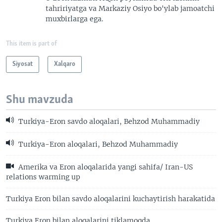
tahririyatga va Markaziy Osiyo bo'ylab jamoatchi
muxbirlarga ega.
This item is part of
Siyosat
Xalqaro
Shu mavzuda
Turkiya-Eron savdo aloqalari, Behzod Muhammadiy
Turkiya-Eron aloqalari, Behzod Muhammadiy
Amerika va Eron aloqalarida yangi sahifa/ Iran-US
relations warming up
Turkiya Eron bilan savdo aloqalarini kuchaytirish harakatida
Turkiya Eron bilan aloqalarini tiklamoqda