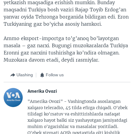
yetkazish maqsadiga erishish mumkin. Bunday
maqsadni Turkiya bosh vaziri Rajap Toyib Erdog’an
yanvar oyida Tehronga borganida bildirgan edi. Eron
Turkiyaning gaz bo'yicha asosiy hamkori.
Ammo eksport-importga to’g’anoq bo’layotgan
masala – gaz narxi. Bugungi muzokaralarda Turkiya
Eronni gaz narxini tushirishga ko'ndira olmagan.
Muzokara davom etadi, deydi rasmiylar.
Ulashing
Follow us
Amerika Ovozi
"Amerika Ovozi" - Vashingtonda asoslangan
xalqaro teleradio, 45 tilda efirga chiqadi. O'zbek
tilidagi ko'rsatuv va eshittirishlarda nafaqat
xalqaro hayot balki siz yashayotgan jamiyatdagi
muhim o'zgarishlar va masalalar yoritiladi.
O'zbek xizmati AQSh poytaxtida olti kishilik