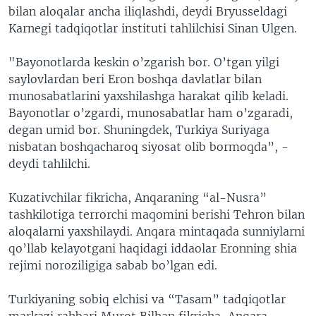
bilan aloqalar ancha iliqlashdi, deydi Bryusseldagi
Karnegi tadqiqotlar instituti tahlilchisi Sinan Ulgen.
"Bayonotlarda keskin o’zgarish bor. O’tgan yilgi
saylovlardan beri Eron boshqa davlatlar bilan
munosabatlarini yaxshilashga harakat qilib keladi.
Bayonotlar o’zgardi, munosabatlar ham o’zgaradi,
degan umid bor. Shuningdek, Turkiya Suriyaga
nisbatan boshqacharoq siyosat olib bormoqda”, -
deydi tahlilchi.
Kuzativchilar fikricha, Anqaraning “al-Nusra”
tashkilotiga terrorchi maqomini berishi Tehron bilan
aloqalarni yaxshilaydi. Anqara mintaqada sunniylarni
qo’llab kelayotgani haqidagi iddaolar Eronning shia
rejimi noroziligiga sabab bo’lgan edi.
Turkiyaning sobiq elchisi va “Tasam” tadqiqotlar
markazi rahbari Murot Bilhan fikricha, Anqara