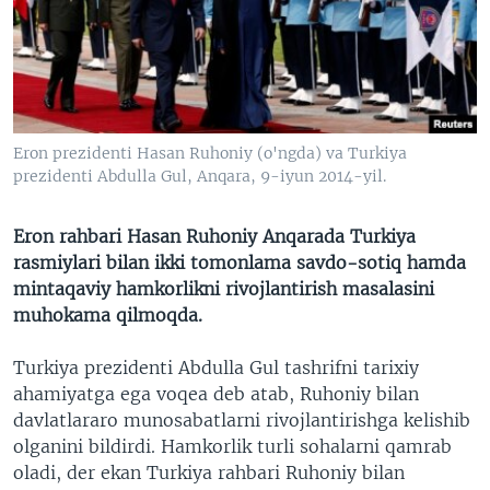
VIDEO
ODNOKLASSNIKI
XABARLAR SURATLARDA
TELEGRAM
TWITTER
SOUNDCLOUD
VOA
Eron prezidenti Hasan Ruhoniy (o'ngda) va Turkiya
prezidenti Abdulla Gul, Anqara, 9-iyun 2014-yil.
Eron rahbari Hasan Ruhoniy Anqarada Turkiya
rasmiylari bilan ikki tomonlama savdo-sotiq hamda
mintaqaviy hamkorlikni rivojlantirish masalasini
muhokama qilmoqda.
Turkiya prezidenti Abdulla Gul tashrifni tarixiy
ahamiyatga ega voqea deb atab, Ruhoniy bilan
davlatlararo munosabatlarni rivojlantirishga kelishib
olganini bildirdi. Hamkorlik turli sohalarni qamrab
oladi, der ekan Turkiya rahbari Ruhoniy bilan