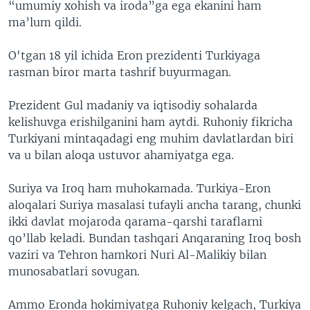
“umumiy xohish va iroda”ga ega ekanini ham
ma’lum qildi.
O'tgan 18 yil ichida Eron prezidenti Turkiyaga
rasman biror marta tashrif buyurmagan.
Prezident Gul madaniy va iqtisodiy sohalarda
kelishuvga erishilganini ham aytdi. Ruhoniy fikricha
Turkiyani mintaqadagi eng muhim davlatlardan biri
va u bilan aloqa ustuvor ahamiyatga ega.
Suriya va Iroq ham muhokamada. Turkiya-Eron
aloqalari Suriya masalasi tufayli ancha tarang, chunki
ikki davlat mojaroda qarama-qarshi taraflarni
qo’llab keladi. Bundan tashqari Anqaraning Iroq bosh
vaziri va Tehron hamkori Nuri Al-Malikiy bilan
munosabatlari sovugan.
Ammo Eronda hokimiyatga Ruhoniy kelgach, Turkiya