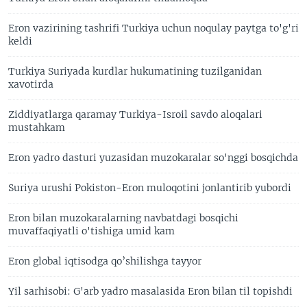
Eron vazirining tashrifi Turkiya uchun noqulay paytga to'g'ri
keldi
Turkiya Suriyada kurdlar hukumatining tuzilganidan
xavotirda
Ziddiyatlarga qaramay Turkiya-Isroil savdo aloqalari
mustahkam
Eron yadro dasturi yuzasidan muzokaralar so'nggi bosqichda
Suriya urushi Pokiston-Eron muloqotini jonlantirib yubordi
Eron bilan muzokaralarning navbatdagi bosqichi
muvaffaqiyatli o'tishiga umid kam
Eron global iqtisodga qo’shilishga tayyor
Yil sarhisobi: G'arb yadro masalasida Eron bilan til topishdi