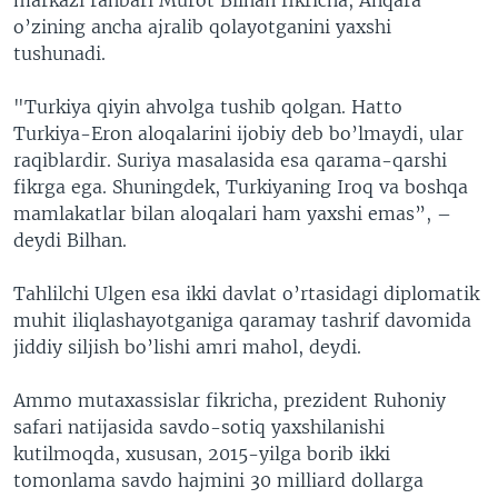
o’zining ancha ajralib qolayotganini yaxshi
tushunadi.
"Turkiya qiyin ahvolga tushib qolgan. Hatto
Turkiya-Eron aloqalarini ijobiy deb bo’lmaydi, ular
raqiblardir. Suriya masalasida esa qarama-qarshi
fikrga ega. Shuningdek, Turkiyaning Iroq va boshqa
mamlakatlar bilan aloqalari ham yaxshi emas”, –
deydi Bilhan.
Tahlilchi Ulgen esa ikki davlat o’rtasidagi diplomatik
muhit iliqlashayotganiga qaramay tashrif davomida
jiddiy siljish bo’lishi amri mahol, deydi.
Ammo mutaxassislar fikricha, prezident Ruhoniy
safari natijasida savdo-sotiq yaxshilanishi
kutilmoqda, xususan, 2015-yilga borib ikki
tomonlama savdo hajmini 30 milliard dollarga