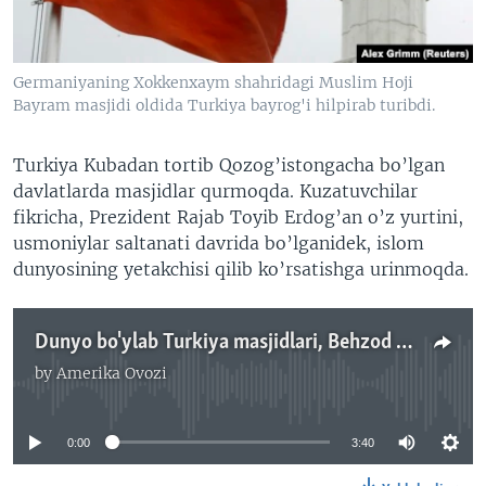
VIDEO
ODNOKLASSNIKI
XABARLAR SURATLARDA
TELEGRAM
Germaniyaning Xokkenxaym shahridagi Muslim Hoji
TWITTER
Bayram masjidi oldida Turkiya bayrog'i hilpirab turibdi.
SOUNDCLOUD
VOA
Turkiya Kubadan tortib Qozog’istongacha bo’lgan
davlatlarda masjidlar qurmoqda. Kuzatuvchilar
fikricha, Prezident Rajab Toyib Erdog’an o’z yurtini,
usmoniylar saltanati davrida bo’lganidek, islom
dunyosining yetakchisi qilib ko’rsatishga urinmoqda.
Dunyo bo'ylab Turkiya masjidlari, Behzod Muhammadiy
by
Amerika Ovozi
No media source currently available
0:00
3:40