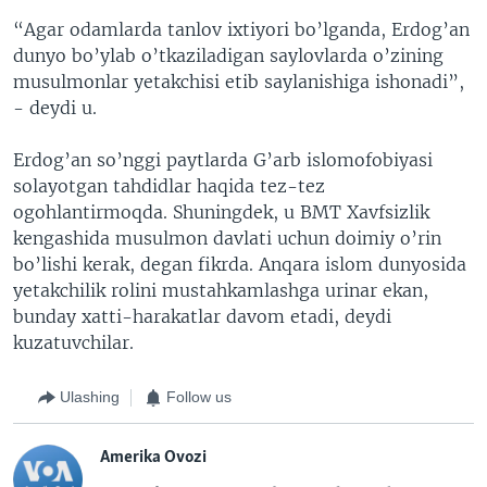
“Agar odamlarda tanlov ixtiyori bo’lganda, Erdog’an
dunyo bo’ylab o’tkaziladigan saylovlarda o’zining
musulmonlar yetakchisi etib saylanishiga ishonadi”,
- deydi u.
Erdog’an so’nggi paytlarda G’arb islomofobiyasi
solayotgan tahdidlar haqida tez-tez
ogohlantirmoqda. Shuningdek, u BMT Xavfsizlik
kengashida musulmon davlati uchun doimiy o’rin
bo’lishi kerak, degan fikrda. Anqara islom dunyosida
yetakchilik rolini mustahkamlashga urinar ekan,
bunday xatti-harakatlar davom etadi, deydi
kuzatuvchilar.
Ulashing
Follow us
Amerika Ovozi