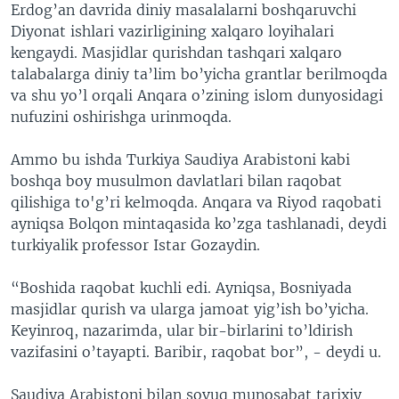
Erdog’an davrida diniy masalalarni boshqaruvchi
Diyonat ishlari vazirligining xalqaro loyihalari
kengaydi. Masjidlar qurishdan tashqari xalqaro
talabalarga diniy ta’lim bo’yicha grantlar berilmoqda
va shu yo’l orqali Anqara o’zining islom dunyosidagi
nufuzini oshirishga urinmoqda.
Ammo bu ishda Turkiya Saudiya Arabistoni kabi
boshqa boy musulmon davlatlari bilan raqobat
qilishiga to'g’ri kelmoqda. Anqara va Riyod raqobati
ayniqsa Bolqon mintaqasida ko’zga tashlanadi, deydi
turkiyalik professor Istar Gozaydin.
“Boshida raqobat kuchli edi. Ayniqsa, Bosniyada
masjidlar qurish va ularga jamoat yig’ish bo’yicha.
Keyinroq, nazarimda, ular bir-birlarini to’ldirish
vazifasini o’tayapti. Baribir, raqobat bor”, - deydi u.
Saudiya Arabistoni bilan sovuq munosabat tarixiy