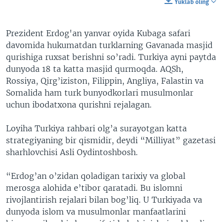
Yuklab oling
Prezident Erdog'an yanvar oyida Kubaga safari
davomida hukumatdan turklarning Gavanada masjid
qurishiga ruxsat berishni so’radi. Turkiya ayni paytda
dunyoda 18 ta katta masjid qurmoqda. AQSh,
Rossiya, Qirg’iziston, Filippin, Angliya, Falastin va
Somalida ham turk bunyodkorlari musulmonlar
uchun ibodatxona qurishni rejalagan.
Loyiha Turkiya rahbari olg’a surayotgan katta
strategiyaning bir qismidir, deydi “Milliyat” gazetasi
sharhlovchisi Asli Oydintoshbosh.
“Erdog’an o’zidan qoladigan tarixiy va global
merosga alohida e’tibor qaratadi. Bu islomni
rivojlantirish rejalari bilan bog’liq. U Turkiyada va
dunyoda islom va musulmonlar manfaatlarini