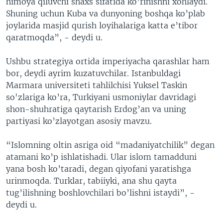
himoya qiluvchi shaxs sifatida ko’rinishni xohlaydi.
Shuning uchun Kuba va dunyoning boshqa ko’plab
joylarida masjid qurish loyihalariga katta e’tibor
qaratmoqda”, - deydi u.
Ushbu strategiya ortida imperiyacha qarashlar ham
bor, deydi ayrim kuzatuvchilar. Istanbuldagi
Marmara universiteti tahlilchisi Yuksel Taskin
so'zlariga ko’ra, Turkiyani usmoniylar davridagi
shon-shuhratiga qaytarish Erdog’an va uning
partiyasi ko’zlayotgan asosiy mavzu.
“Islomning oltin asriga oid “madaniyatchilik” degan
atamani ko’p ishlatishadi. Ular islom tamadduni
yana bosh ko’taradi, degan qiyofani yaratishga
urinmoqda. Turklar, tabiiyki, ana shu qayta
tug’ilishning boshlovchilari bo’lishni istaydi”, -
deydi u.