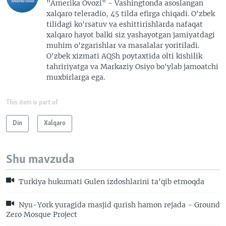
"Amerika Ovozi" - Vashingtonda asoslangan
xalqaro teleradio, 45 tilda efirga chiqadi. O'zbek
tilidagi ko'rsatuv va eshittirishlarda nafaqat
xalqaro hayot balki siz yashayotgan jamiyatdagi
muhim o'zgarishlar va masalalar yoritiladi.
O'zbek xizmati AQSh poytaxtida olti kishilik
tahririyatga va Markaziy Osiyo bo'ylab jamoatchi
muxbirlarga ega.
This item is part of
Din
Xalqaro
Shu mavzuda
Turkiya hukumati Gulen izdoshlarini ta'qib etmoqda
Nyu-York yuragida masjid qurish hamon rejada - Ground
Zero Mosque Project