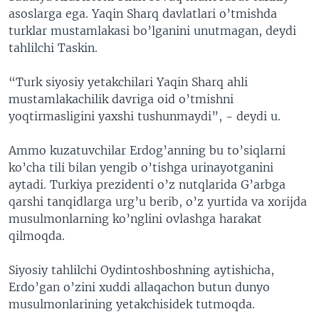
asoslarga ega. Yaqin Sharq davlatlari o’tmishda
turklar mustamlakasi bo’lganini unutmagan, deydi
tahlilchi Taskin.
“Turk siyosiy yetakchilari Yaqin Sharq ahli
mustamlakachilik davriga oid o’tmishni
yoqtirmasligini yaxshi tushunmaydi”, - deydi u.
Ammo kuzatuvchilar Erdog’anning bu to’siqlarni
ko’cha tili bilan yengib o’tishga urinayotganini
aytadi. Turkiya prezidenti o’z nutqlarida G’arbga
qarshi tanqidlarga urg’u berib, o’z yurtida va xorijda
musulmonlarning ko’nglini ovlashga harakat
qilmoqda.
Siyosiy tahlilchi Oydintoshboshning aytishicha,
Erdo’gan o’zini xuddi allaqachon butun dunyo
musulmonlarining yetakchisidek tutmoqda.