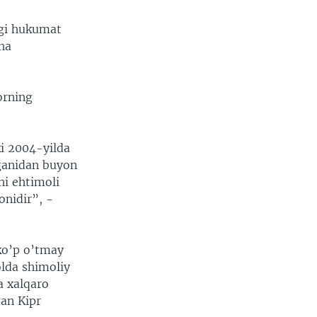
agi hukumat
ha
orning
ki 2004-yilda
aganidan buyon
hi ehtimoli
onidir”, -
 ko’p o’tmay
olda shimoliy
a xalqaro
gan Kipr