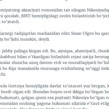
miyatning aksariyati tomonidan tan olingan Nikosiyad
i qoralab, BMT homiyligidagi orolni birlashtirish bo’yic
 to’xtatdi.
Karnegi tadqiqotlar markazidan olim Sinan Ulgen bu qar
diy bo’lishi mumkin, deydi.
 jiddiy pallaga kirgan edi. Bu, ayniqsa, ahamiyatli, chun
shabbusi bilan o’tkazilgan birlashish rejasi natija berm
aralar shuncha uzoq davom etdi va muvaffaqiyatli bo’lis
ki bu Kipr masalasida murosaga erishishning so’nggi imk
chi.
prda Gretsiya homiyligida davlat to’ntaruvi yuz bergan,
 bosib olgan edi. Shundan buyon orol ikkiga bo’lingan h
 hukumati, qolgan qismi esa poytaxti Nikosiya bo’lgan v
monidan orolning yagona hukumati sifatida e’tirof etil