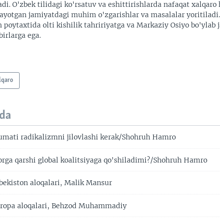
adi. O'zbek tilidagi ko'rsatuv va eshittirishlarda nafaqat xalqaro 
ayotgan jamiyatdagi muhim o'zgarishlar va masalalar yoritiladi
 poytaxtida olti kishilik tahririyatga va Markaziy Osiyo bo'ylab
irlarga ega.
lqaro
da
mati radikalizmni jilovlashi kerak/Shohruh Hamro
orga qarshi global koalitsiyaga qo'shiladimi?/Shohruh Hamro
ekiston aloqalari, Malik Mansur
ropa aloqalari, Behzod Muhammadiy