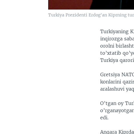
Turkiya Prezidenti Erdog'an Kiprning tur
Turkiyaning K
inqirozga sab
orolni birlas
to’xtatib qo
Turkiya qarori
Gretsiya NATO
konlarini qazi
aralashuvi ya
O’tgan oy Tur
o’rganayotgan
edi.
Anqara Kiprda