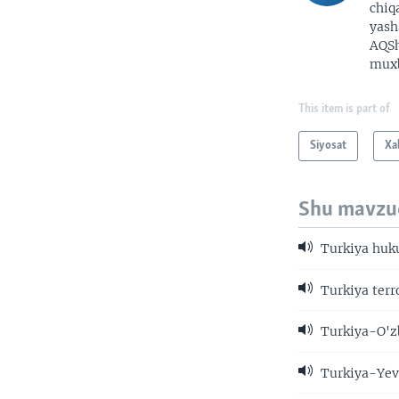
chiq
yash
AQSh
muxb
This item is part of
Siyosat
Xa
Shu mavzu
Turkiya huku
Turkiya terr
Turkiya-O'zb
Turkiya-Yev