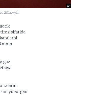
br 2014-yil
matik
iroz sifatida
karalarni
. Ammo
iy gaz
etsiya
iralarini
sini yuborgan