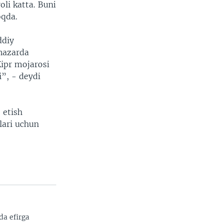
oli katta. Buni
oqda.
ddiy
 nazarda
ipr mojarosi
”, - deydi
 etish
tlari uchun
da efirga