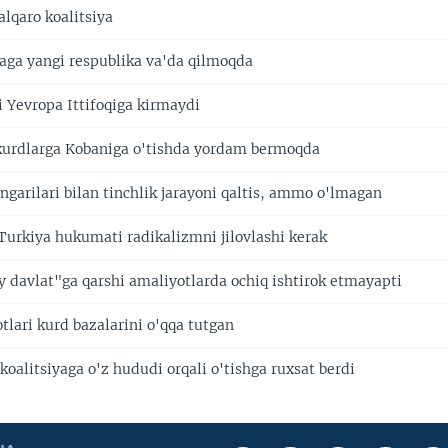
lqaro koalitsiya
aga yangi respublika va'da qilmoqda
i Yevropa Ittifoqiga kirmaydi
 kurdlarga Kobaniga o'tishda yordam bermoqda
ngarilari bilan tinchlik jarayoni qaltis, ammo o'lmagan
 Turkiya hukumati radikalizmni jilovlashi kerak
y davlat"ga qarshi amaliyotlarda ochiq ishtirok etmayapti
tlari kurd bazalarini o'qqa tutgan
koalitsiyaga o'z hududi orqali o'tishga ruxsat berdi