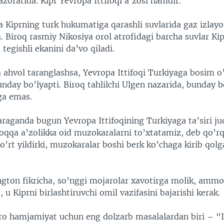
azoratida. Kipr Yevropa Ittifoqi a’zosi hamdir.
 Kiprning turk hukumatiga qarashli suvlarida gaz izlayo
 Biroq rasmiy Nikosiya orol atrofidagi barcha suvlar Ki
 tegishli ekanini da’vo qiladi.
 ahvol taranglashsa, Yevropa Ittifoqi Turkiyaga bosim o’
nday bo’lyapti. Biroq tahlilchi Ulgen nazarida, bunday b
ga emas.
raganda bugun Yevropa Ittifoqining Turkiyaga ta’siri j
foqqa a’zolikka oid muzokaralarni to’xtatamiz, deb qo’rq
’rt yildirki, muzokaralar boshi berk ko’chaga kirib qolg
gton fikricha, so’nggi mojarolar xavotirga molik, ammo
, u Kiprni birlashtiruvchi omil vazifasini bajarishi kerak.
ro hamjamiyat uchun eng dolzarb masalalardan biri – “