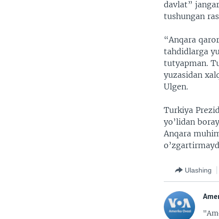
davlat” jangar
tushungan ras
“Anqara qaror
tahdidlarga y
tutyapman. Tu
yuzasidan xal
Ulgen.
Turkiya Prezi
yo’lidan boray
Anqara muhim 
o’zgartirmayd
Ulashing
Amer
"Ame