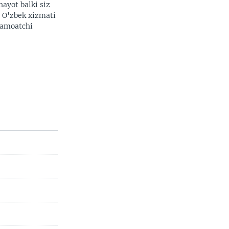
hayot balki siz
. O'zbek xizmati
 jamoatchi