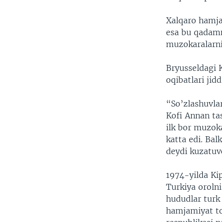
Xalqaro hamja
esa bu qadamn
muzokaralarni
Bryusseldagi 
oqibatlari jid
“So’zlashuvlar
Kofi Annan ta
ilk bor muzok
katta edi. Bal
deydi kuzatuv
1974-yilda Ki
Turkiya orolni
hududlar turk
hamjamiyat to