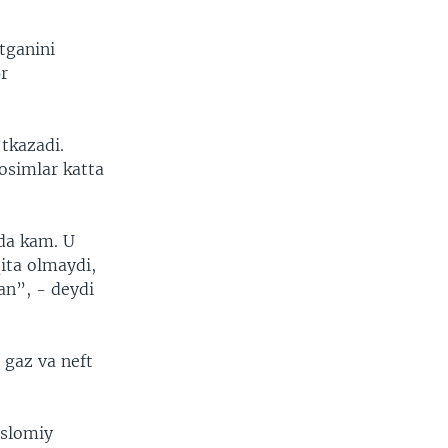
tganini
pr
tkazadi.
osimlar katta
uda kam. U
ita olmaydi,
an”, - deydi
 gaz va neft
Islomiy