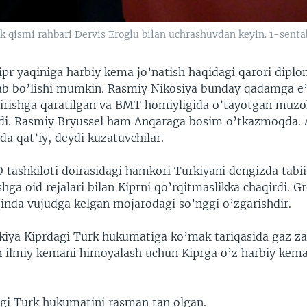
k qismi rahbari Dervis Eroglu bilan uchrashuvdan keyin. 1-senta
ipr yaqiniga harbiy kema jo’natish haqidagi qarori diplo
ab bo’lishi mumkin. Rasmiy Nikosiya bunday qadamga e’t
htirishga qaratilgan va BMT homiyligida o’tayotgan muzo
’ydi. Rasmiy Bryussel ham Anqaraga bosim o’tkazmoqda
da qat’iy, deydi kuzatuvchilar.
 tashkiloti doirasidagi hamkori Turkiyani dengizda tabi
shga oid rejalari bilan Kiprni qo’rqitmaslikka chaqirdi. Gr
qinda vujudga kelgan mojarodagi so’nggi o’zgarishdir.
kiya Kiprdagi Turk hukumatiga ko’mak tariqasida gaz zax
 ilmiy kemani himoyalash uchun Kiprga o’z harbiy kema
gi Turk hukumatini rasman tan olgan.