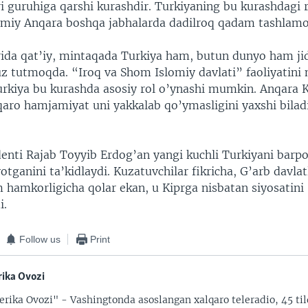
i guruhiga qarshi kurashdir. Turkiyaning bu kurashdagi r
miy Anqara boshqa jabhalarda dadilroq qadam tashlam
ida qat’iy, mintaqada Turkiya ham, butun dunyo ham ji
uz tutmoqda. “Iroq va Shom Islomiy davlati” faoliyatini
rkiya bu kurashda asosiy rol o’ynashi mumkin. Anqara K
qaro hamjamiyat uni yakkalab qo’ymasligini yaxshi biladi
denti Rajab Toyyib Erdog’an yangi kuchli Turkiyani barpo
otganini ta’kidlaydi. Kuzatuvchilar fikricha, G’arb davla
hamkorligicha qolar ekan, u Kiprga nisbatan siyosatini
i.
Follow us
Print
ika Ovozi
rika Ovozi" - Vashingtonda asoslangan xalqaro teleradio, 45 til