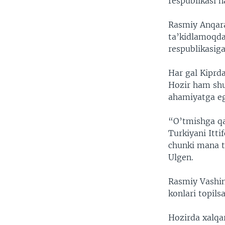
respublikasi n
Rasmiy Anqara
ta’kidlamoqda.
respublikasiga
Har gal Kiprda
Hozir ham shu
ahamiyatga e
“O’tmishga qa
Turkiyani Itti
chunki mana to
Ulgen.
Rasmiy Vashin
konlari topilsa
Hozirda xalqa