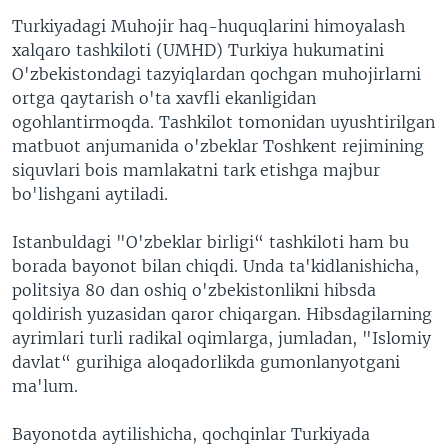
Turkiyadagi Muhojir haq-huquqlarini himoyalash
xalqaro tashkiloti (UMHD) Turkiya hukumatini
O'zbekistondagi tazyiqlardan qochgan muhojirlarni
ortga qaytarish o'ta xavfli ekanligidan
ogohlantirmoqda. Tashkilot tomonidan uyushtirilgan
matbuot anjumanida o'zbeklar Toshkent rejimining
siquvlari bois mamlakatni tark etishga majbur
bo'lishgani aytiladi.
Istanbuldagi "O'zbeklar birligi“ tashkiloti ham bu
borada bayonot bilan chiqdi. Unda ta'kidlanishicha,
politsiya 80 dan oshiq o'zbekistonlikni hibsda
qoldirish yuzasidan qaror chiqargan. Hibsdagilarning
ayrimlari turli radikal oqimlarga, jumladan, "Islomiy
davlat“ gurihiga aloqadorlikda gumonlanyotgani
ma'lum.
Bayonotda aytilishicha, qochqinlar Turkiyada