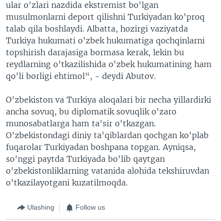
ular o'zlari nazdida ekstremist bo'lgan
musulmonlarni deport qilishni Turkiyadan ko'proq
talab qila boshlaydi. Albatta, hozirgi vaziyatda
Turkiya hukumati o'zbek hukumatiga qochqinlarni
topshirish darajasiga bormasa kerak, lekin bu
reydlarning o'tkazilishida o'zbek hukumatining ham
qo'li borligi ehtimol“, - deydi Abutov.
O'zbekiston va Turkiya aloqalari bir necha yillardirki
ancha sovuq, bu diplomatik sovuqlik o'zaro
munosabatlarga ham ta'sir o'tkazgan.
O'zbekistondagi diniy ta'qiblardan qochgan ko'plab
fuqarolar Turkiyadan boshpana topgan. Ayniqsa,
so'nggi paytda Turkiyada bo'lib qaytgan
o'zbekistonliklarning vatanida alohida tekshiruvdan
o'tkazilayotgani kuzatilmoqda.
Ulashing
Follow us