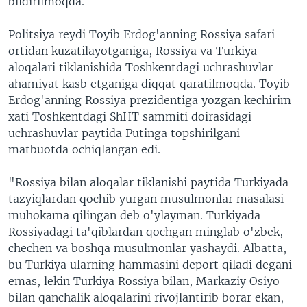
bildirilmoqda.
Politsiya reydi Toyib Erdog'anning Rossiya safari
ortidan kuzatilayotganiga, Rossiya va Turkiya
aloqalari tiklanishida Toshkentdagi uchrashuvlar
ahamiyat kasb etganiga diqqat qaratilmoqda. Toyib
Erdog'anning Rossiya prezidentiga yozgan kechirim
xati Toshkentdagi ShHT sammiti doirasidagi
uchrashuvlar paytida Putinga topshirilgani
matbuotda ochiqlangan edi.
"Rossiya bilan aloqalar tiklanishi paytida Turkiyada
tazyiqlardan qochib yurgan musulmonlar masalasi
muhokama qilingan deb o'ylayman. Turkiyada
Rossiyadagi ta'qiblardan qochgan minglab o'zbek,
chechen va boshqa musulmonlar yashaydi. Albatta,
bu Turkiya ularning hammasini deport qiladi degani
emas, lekin Turkiya Rossiya bilan, Markaziy Osiyo
bilan qanchalik aloqalarini rivojlantirib borar ekan,