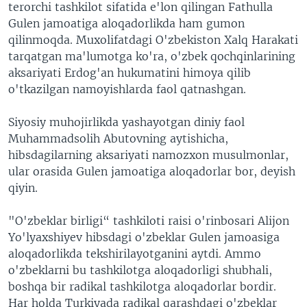
terorchi tashkilot sifatida e'lon qilingan Fathulla
Gulen jamoatiga aloqadorlikda ham gumon
qilinmoqda. Muxolifatdagi O'zbekiston Xalq Harakati
tarqatgan ma'lumotga ko'ra, o'zbek qochqinlarining
aksariyati Erdog'an hukumatini himoya qilib
o'tkazilgan namoyishlarda faol qatnashgan.
Siyosiy muhojirlikda yashayotgan diniy faol
Muhammadsolih Abutovning aytishicha,
hibsdagilarning aksariyati namozxon musulmonlar,
ular orasida Gulen jamoatiga aloqadorlar bor, deyish
qiyin.
"O'zbeklar birligi“ tashkiloti raisi o'rinbosari Alijon
Yo'lyaxshiyev hibsdagi o'zbeklar Gulen jamoasiga
aloqadorlikda tekshirilayotganini aytdi. Ammo
o'zbeklarni bu tashkilotga aloqadorligi shubhali,
boshqa bir radikal tashkilotga aloqadorlar bordir.
Har holda Turkiyada radikal qarashdagi o'zbeklar