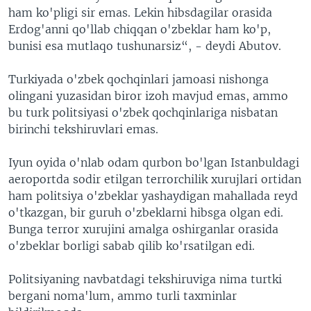
ham ko'pligi sir emas. Lekin hibsdagilar orasida
Erdog'anni qo'llab chiqqan o'zbeklar ham ko'p,
bunisi esa mutlaqo tushunarsiz“, - deydi Abutov.
Turkiyada o'zbek qochqinlari jamoasi nishonga
olingani yuzasidan biror izoh mavjud emas, ammo
bu turk politsiyasi o'zbek qochqinlariga nisbatan
birinchi tekshiruvlari emas.
Iyun oyida o'nlab odam qurbon bo'lgan Istanbuldagi
aeroportda sodir etilgan terrorchilik xurujlari ortidan
ham politsiya o'zbeklar yashaydigan mahallada reyd
o'tkazgan, bir guruh o'zbeklarni hibsga olgan edi.
Bunga terror xurujini amalga oshirganlar orasida
o'zbeklar borligi sabab qilib ko'rsatilgan edi.
Politsiyaning navbatdagi tekshiruviga nima turtki
bergani noma'lum, ammo turli taxminlar