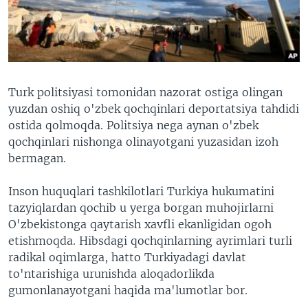
VIDEO
ODNOKLASSNIKI
XABARLAR SURATLARDA
TELEGRAM
TWITTER
SOUNDCLOUD
VOA
Turk politsiyasi tomonidan nazorat ostiga olingan
yuzdan oshiq o'zbek qochqinlari deportatsiya tahdidi
ostida qolmoqda. Politsiya nega aynan o'zbek
qochqinlari nishonga olinayotgani yuzasidan izoh
bermagan.
Inson huquqlari tashkilotlari Turkiya hukumatini
tazyiqlardan qochib u yerga borgan muhojirlarni
O'zbekistonga qaytarish xavfli ekanligidan ogoh
etishmoqda. Hibsdagi qochqinlarning ayrimlari turli
radikal oqimlarga, hatto Turkiyadagi davlat
to'ntarishiga urunishda aloqadorlikda
gumonlanayotgani haqida ma'lumotlar bor.