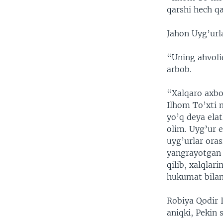
qarshi hech q
Jahon Uyg’url
“Uning ahvolid
arbob.
“Xalqaro axbo
Ilhom To’xti m
yo’q deya elat
olim. Uyg’ur e
uyg’urlar oras
yangrayotgan 
qilib, xalqlar
hukumat bilan
Robiya Qodir 
aniqki, Pekin 