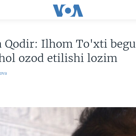
 Qodir: Ilhom To'xti beg
hol ozod etilishi lozim
ova