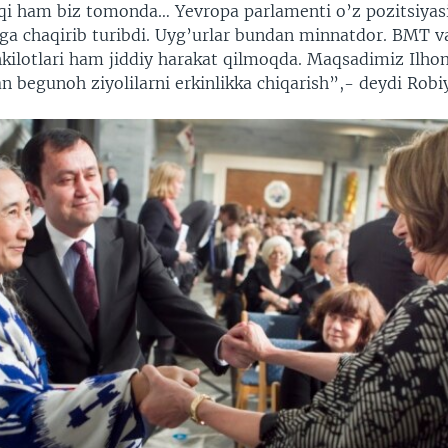
oqi ham biz tomonda… Yevropa parlamenti o’z pozitsiyasin
tga chaqirib turibdi. Uyg’urlar bundan minnatdor. BMT v
hkilotlari ham jiddiy harakat qilmoqda. Maqsadimiz Ilho
 begunoh ziyolilarni erkinlikka chiqarish”,- deydi Robi