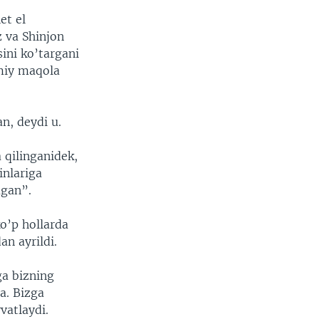
et el
 va Shinjon
ini ko’targani
miy maqola
n, deydi u.
 qilinganidek,
inlariga
agan”.
ko’p hollarda
an ayrildi.
a bizning
a. Bizga
vatlaydi.