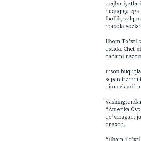
majburiyatlari
huquqiga ega v
faollik, xalq 
maqola yozish 
Ilhom To’xti o
ostida. Chet e
qadami nazorat
Inson huquqla
separatizmni t
nima ekani ha
Vashingtondan 
“Amerika Ovoz
qo’ymagan, jud
onaxon.
“Ilhom To’xti