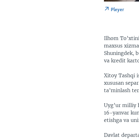
Pleyer
Ilhom To’xtini
maxsus xizmatc
Shuningdek, bu
va kredit kart
Xitoy Tashqi i
xususan separ
ta’minlash ter
Uyg’ur milliy 
16-yanvar kun
etishga va uni
Davlat departa