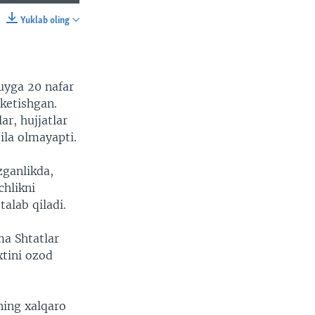
Yuklab oling
SHARE
 uyga 20 nafar
 ketishgan.
r, hujjatlar
qila olmayapti.
zganlikda,
chlikni
alab qiladi.
ma Shtatlar
tini ozod
ning xalqaro