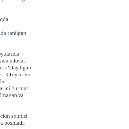
oqda.
ida tanilgan
byularida
asida adovat
n so’zlaydigan
s. Xitoylar va
lari
larini hurmat
qilmagan va
ekin shunisi
a boshladi.