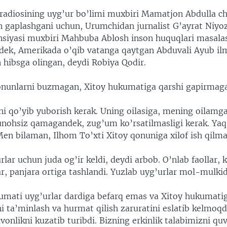
 radiosining uyg’ur bo’limi muxbiri Mamatjon Abdulla ch
n gaplashgani uchun, Urumchidan jurnalist G’ayrat Niyoz
ansiyasi muxbiri Mahbuba Ablosh inson huquqlari masalas
dek, Amerikada o’qib vatanga qaytgan Abduvali Ayub il
 hibsga olingan, deydi Robiya Qodir.
onunlarni buzmagan, Xitoy hukumatiga qarshi gapirmaga
ni qo’yib yuborish kerak. Uning oilasiga, mening oilamga
unohsiz qamagandek, zug’um ko’rsatilmasligi kerak. Yaq
Men bilaman, Ilhom To’xti Xitoy qonuniga xilof ish qilm
rlar uchun juda og’ir keldi, deydi arbob. O’nlab faollar, 
r, panjara ortiga tashlandi. Yuzlab uyg’urlar mol-mulkid
mati uyg’urlar dardiga befarq emas va Xitoy hukumatig
i ta’minlash va hurmat qilish zaruratini eslatib kelmoqd
vonlikni kuzatib turibdi. Bizning erkinlik talabimizni quv