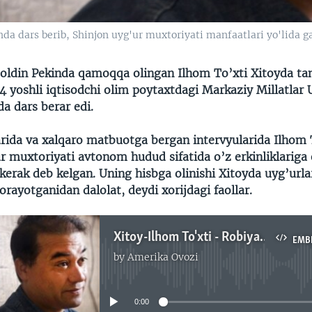
da dars berib, Shinjon uyg'ur muxtoriyati manfaatlari yo'lida gap
 oldin Pekinda qamoqqa olingan Ilhom To’xti Xitoyda ta
44 yoshli iqtisodchi olim poytaxtdagi Markaziy Millatlar 
a dars berar edi.
larida va xalqaro matbuotga bergan intervyularida Ilhom 
 muxtoriyati avtonom hudud sifatida o’z erkinliklariga 
kerak deb kelgan. Uning hisbga olinishi Xitoyda uyg’url
rayotganidan dalolat, deydi xorijdagi faollar.
Xitoy-Ilhom To'xti - Robiya Qodir - Navbahor Imamova
EMB
by
Amerika Ovozi
No media source currently available
0:00