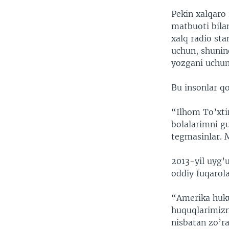
Pekin xalqaro
matbuoti bila
xalq radio st
uchun, shunin
yozgani uchun
Bu insonlar q
“Ilhom To’xti
bolalarimni g
tegmasinlar. 
2013-yil uyg’u
oddiy fuqarola
“Amerika huku
huquqlarimizn
nisbatan zo’ra