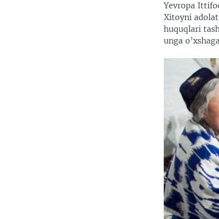
Yevropa Ittif
Xitoyni adola
huquqlari tas
unga o’xshagan