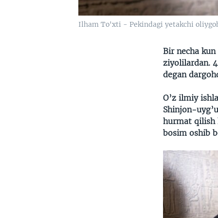
Ilham To'xti - Pekindagi yetakchi oliygoh
Bir necha kun
ziyolilardan. 
degan dargohd
O’z ilmiy ish
Shinjon-uyg’ur
hurmat qilish 
bosim oshib bo