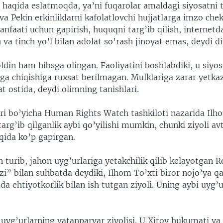
 haqida eslatmoqda, ya’ni fuqarolar amaldagi siyosatni t
a Pekin erkinliklarni kafolatlovchi hujjatlarga imzo chek
manfaati uchun gapirish, huquqni targ’ib qilish, internetd
va tinch yo’l bilan adolat so’rash jinoyat emas, deydi d
ldin ham hibsga olingan. Faoliyatini boshlabdiki, u siyos
lga chiqishiga ruxsat berilmagan. Mulklariga zarar yetkaz
 ostida, deydi olimning tanishlari.
ri bo’yicha Human Rights Watch tashkiloti nazarida Ilh
arg’ib qilganlik aybi qo’yilishi mumkin, chunki ziyoli a
qida ko’p gapirgan.
turib, jahon uyg’urlariga yetakchilik qilib kelayotgan R
i” bilan suhbatda deydiki, Ilhom To’xti biror nojo’ya 
a ehtiyotkorlik bilan ish tutgan ziyoli. Uning aybi uyg’u
 uyg’urlarning vatanparvar ziyolisi. U Xitoy hukumati va