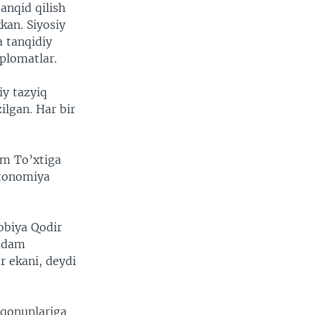
anqid qilish
kan. Siyosiy
a tanqidiy
iplomatlar.
iy tazyiq
ilgan. Har bir
om To’xtiga
vtonomiya
obiya Qodir
qadam
r ekani, deydi
 qonunlariga