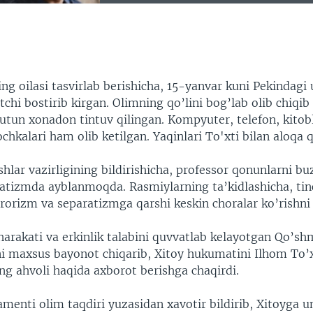
EMBED
ng oilasi tasvirlab berishicha, 15-yanvar kuni Pekindagi
hi bostirib kirgan. Olimning qo’lini bog’lab olib chiqib
tun xonadon tintuv qilingan. Kompyuter, telefon, kitobla
ochkalari ham olib ketilgan. Yaqinlari To'xti bilan aloqa 
shlar vazirligining bildirishicha, professor qonunlarni bu
atizmda ayblanmoqda. Rasmiylarning ta’kidlashicha, tin
rorizm va separatizmga qarshi keskin choralar ko’rishni t
harakati va erkinlik talabini quvvatlab kelayotgan Qo’sh
i maxsus bayonot chiqarib, Xitoy hukumatini Ilhom To’x
ng ahvoli haqida axborot berishga chaqirdi.
menti olim taqdiri yuzasidan xavotir bildirib, Xitoyga u