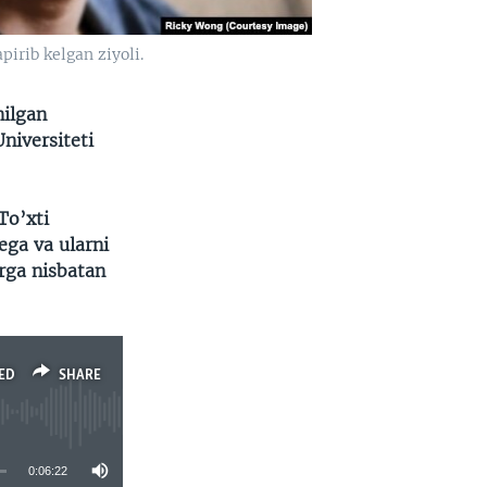
irib kelgan ziyoli.
nilgan
Universiteti
To’xti
ega va ularni
arga nisbatan
ED
SHARE
0:06:22