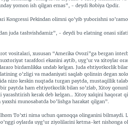
anday yomon ish qilgan emas”, - deydi Robiya Qodir.
ari Kongressi Pekindan olimni qo’yib yuborishni so’ram
an juda tashvishdamiz”, - deydi bu elatning onasi sifat
rot vositalari, xususan “Amerika Ovozi”ga bergan inter
uxtoriyat tarafdori ekanini aytib, uyg’ur va xitoylar or
lararo birdamlikka undab kelgan. Juda ehtiyotkorlik bila
latining o’zligi va madaniyati saqlab qolinsin degan xolo
ida nizo keskin nuqtada turgan paytda, mustaqillik talab
bir paytda ham ehtiyotkorlik bilan so’zlab, Xitoy qonun
ini yarashtirish kerak deb kelgan… Xitoy xalqini haqorat 
 yaxshi munosabatda bo’lishga harakat qilgan”.
Ilhom To’xti nima uchun qamoqqa olinganini bilmaydi. L
so’nggi oylarda uyg’ur ziyolilarini ketma-ket nishonga ol