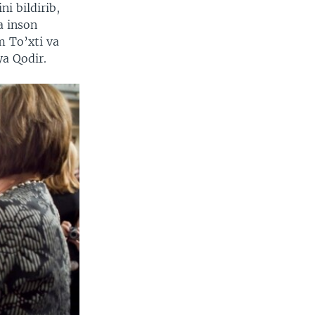
i bildirib,
a inson
m To’xti va
ya Qodir.