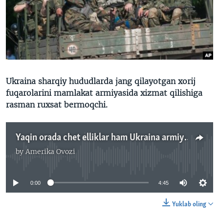
VIDEO
ODNOKLASSNIKI
XABARLAR SURATLARDA
TELEGRAM
TWITTER
SOUNDCLOUD
VOA
Ukraina sharqiy hududlarda jang qilayotgan xorij
fuqarolarini mamlakat armiyasida xizmat qilishiga
rasman ruxsat bermoqchi.
Yaqin orada chet elliklar ham Ukraina armiyasiga yozilishi mumkin - Malik Mansur
by
Amerika Ovozi
No media source currently available
0:00
4:45
Yuklab oling