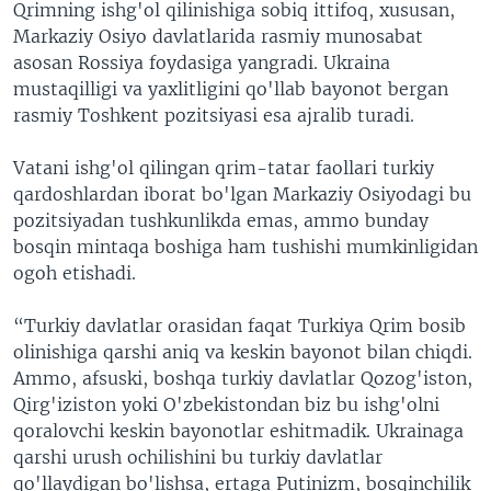
Qrimning ishg'ol qilinishiga sobiq ittifoq, xususan,
Markaziy Osiyo davlatlarida rasmiy munosabat
asosan Rossiya foydasiga yangradi. Ukraina
mustaqilligi va yaxlitligini qo'llab bayonot bergan
rasmiy Toshkent pozitsiyasi esa ajralib turadi.
Vatani ishg'ol qilingan qrim-tatar faollari turkiy
qardoshlardan iborat bo'lgan Markaziy Osiyodagi bu
pozitsiyadan tushkunlikda emas, ammo bunday
bosqin mintaqa boshiga ham tushishi mumkinligidan
ogoh etishadi.
“Turkiy davlatlar orasidan faqat Turkiya Qrim bosib
olinishiga qarshi aniq va keskin bayonot bilan chiqdi.
Ammo, afsuski, boshqa turkiy davlatlar Qozog'iston,
Qirg'iziston yoki O'zbekistondan biz bu ishg'olni
qoralovchi keskin bayonotlar eshitmadik. Ukrainaga
qarshi urush ochilishini bu turkiy davlatlar
qo'llaydigan bo'lishsa, ertaga Putinizm, bosqinchilik