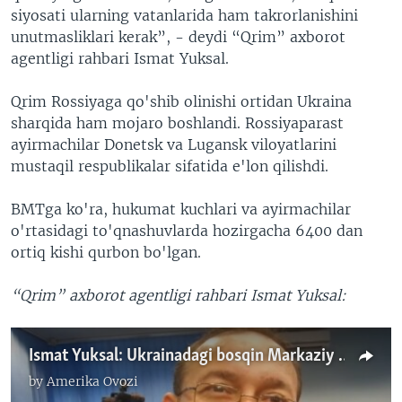
siyosati ularning vatanlarida ham takrorlanishini
unutmasliklari kerak”, - deydi “Qrim” axborot
agentligi rahbari Ismat Yuksal.
Qrim Rossiyaga qo'shib olinishi ortidan Ukraina
sharqida ham mojaro boshlandi. Rossiyaparast
ayirmachilar Donetsk va Lugansk viloyatlarini
mustaqil respublikalar sifatida e'lon qilishdi.
BMTga ko'ra, hukumat kuchlari va ayirmachilar
o'rtasidagi to'qnashuvlarda hozirgacha 6400 dan
ortiq kishi qurbon bo'lgan.
“Qrim” axborot agentligi rahbari Ismat Yuksal:
Ismat Yuksal: Ukrainadagi bosqin Markaziy Osiyo boshiga ham tushishi mumkin
by
Amerika Ovozi