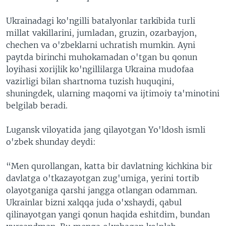
Ukrainadagi ko'ngilli batalyonlar tarkibida turli
millat vakillarini, jumladan, gruzin, ozarbayjon,
chechen va o'zbeklarni uchratish mumkin. Ayni
paytda birinchi muhokamadan o'tgan bu qonun
loyihasi xorijlik ko'ngillilarga Ukraina mudofaa
vazirligi bilan shartnoma tuzish huquqini,
shuningdek, ularning maqomi va ijtimoiy ta'minotini
belgilab beradi.
Lugansk viloyatida jang qilayotgan Yo'ldosh ismli
o'zbek shunday deydi:
“Men qurollangan, katta bir davlatning kichkina bir
davlatga o'tkazayotgan zug'umiga, yerini tortib
olayotganiga qarshi jangga otlangan odamman.
Ukrainlar bizni xalqqa juda o'xshaydi, qabul
qilinayotgan yangi qonun haqida eshitdim, bundan