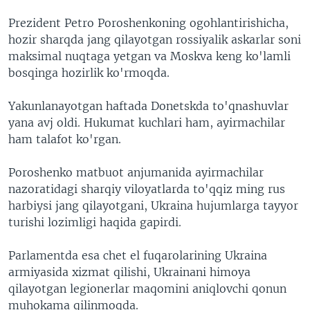
Prezident Petro Poroshenkoning ogohlantirishicha,
hozir sharqda jang qilayotgan rossiyalik askarlar soni
maksimal nuqtaga yetgan va Moskva keng ko'lamli
bosqinga hozirlik ko'rmoqda.
Yakunlanayotgan haftada Donetskda to'qnashuvlar
yana avj oldi. Hukumat kuchlari ham, ayirmachilar
ham talafot ko'rgan.
Poroshenko matbuot anjumanida ayirmachilar
nazoratidagi sharqiy viloyatlarda to'qqiz ming rus
harbiysi jang qilayotgani, Ukraina hujumlarga tayyor
turishi lozimligi haqida gapirdi.
Parlamentda esa chet el fuqarolarining Ukraina
armiyasida xizmat qilishi, Ukrainani himoya
qilayotgan legionerlar maqomini aniqlovchi qonun
muhokama qilinmoqda.