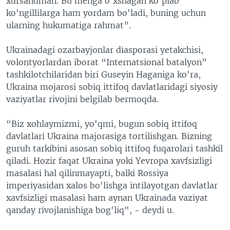
xursandman. Bu menga o'xshagan ko'plab
ko'ngillilarga ham yordam bo'ladi, buning uchun
ularning hukumatiga rahmat”.
Ukrainadagi ozarbayjonlar diasporasi yetakchisi,
volontyorlardan iborat “Internatsional batalyon”
tashkilotchilaridan biri Guseyin Haganiga ko'ra,
Ukraina mojarosi sobiq ittifoq davlatlaridagi siyosiy
vaziyatlar rivojini belgilab bermoqda.
“Biz xohlaymizmi, yo'qmi, bugun sobiq ittifoq
davlatlari Ukraina majorasiga tortilishgan. Bizning
guruh tarkibini asosan sobiq ittifoq fuqarolari tashkil
qiladi. Hozir faqat Ukraina yoki Yevropa xavfsizligi
masalasi hal qilinmayapti, balki Rossiya
imperiyasidan xalos bo'lishga intilayotgan davlatlar
xavfsizligi masalasi ham aynan Ukrainada vaziyat
qanday rivojlanishiga bog'liq", - deydi u.