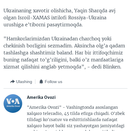
Ukrainaning xavotir olishicha, Yaqin Sharqda avj
olgan Isroil-XAMAS ixtilofi Rossiya-Ukraina
urushiga e’tiborni pasaytirmoqda.
"Hamkorlarimizdan Ukrainadan charchoq yoki
chekinish borligini sezmadim. Aksincha olg’a qadam
tashlashga shashtimiz baland. Har bir ittifoqchimiz
buning nafaqat to’g’riligini, balki o’z manfaatlariga
xizmat qilishini anglab yetmoqda”, - dedi Blinken.
Ulashing
Follow us
Amerika Ovozi
"Amerika Ovozi" - Vashingtonda asoslangan
xalqaro teleradio, 45 tilda efirga chiqadi. O'zbek
tilidagi ko'rsatuv va eshittirishlarda nafaqat
xalqaro hayot balki siz yashayotgan jamiyatdagi