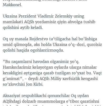
Makkonel.
Ukraina Prezident Vladimir Zelenskiy uning
mamlakati AQSh yordamisiz qiyin ahvolga tushib
qolishini aytib keladi.
Oq uy masala Rojdestvo ta’tiligacha hal bo’lishiga
umid qilmoqda, aks holda Ukraina o’q-dori, qurolsiz
qolishi haqida ogohlantirmoqda.
"Bu raqamlarni havodan olganimiz yo’q.
Hamkorlarimiz kelayotgan oylarda ularga nimalar
kerakligini aytganiga qarab tuzilgan ro’yxat bu. Vaqt
g’animat”, - deydi AQSh Milliy xavfsizlik kengashi
so’zlovchisi Jon Kirbi.
Aksariyat respublikachi qonunchilar Oq uydan
AQShdagi dolzarb muammolarga e’tibor qaratishni