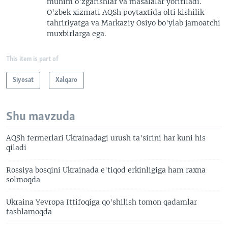
muhim o'zgarishlar va masalalar yoritiladi.
O'zbek xizmati AQSh poytaxtida olti kishilik
tahririyatga va Markaziy Osiyo bo'ylab jamoatchi
muxbirlarga ega.
This item is part of
Siyosat
Xalqaro
Shu mavzuda
AQSh fermerlari Ukrainadagi urush ta'sirini har kuni his
qiladi
Rossiya bosqini Ukrainada e'tiqod erkinligiga ham raxna
solmoqda
Ukraina Yevropa Ittifoqiga qo'shilish tomon qadamlar
tashlamoqda