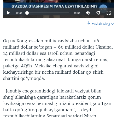
0:00
9:50
Yuklab oling
Oq uy Kongressdan milliy xavfsizlik uchun 106
milliard dollar so’ragan – 60 milliard dollar Ukraina,
14 milliard dollar esa Isroil uchun. Senatdagi
respublikachilarning aksariyati bunga qarshi emas,
paketga AQSh-Meksika chegarasi xavfsizligini
kuchaytirishga bir necha milliard dollar qo’shish
shartini qo’ymoqda.
"Janubiy chegaramizdagi falokatli vaziyat bilan
shug’ullanishga qaratilgan harakatlarsiz qonun
loyihasiga ovoz bermasligimizni prezidentga o’tgan
hafta qo’ng’iroq qilib aytganman”, - deydi
respublikachilarning Senatdagi sardori Mitch