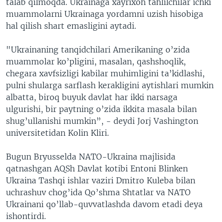
talab qilmoqda. Ukrainaga xayrixoh tahlilchilar ichki
muammolarni Ukrainaga yordamni uzish hisobiga
hal qilish shart emasligini aytadi.
"Ukrainaning tanqidchilari Amerikaning o’zida
muammolar ko’pligini, masalan, qashshoqlik,
chegara xavfsizligi kabilar muhimligini ta’kidlashi,
pulni shularga sarflash kerakligini aytishlari mumkin
albatta, biroq buyuk davlat har ikki narsaga
ulgurishi, bir paytning o’zida ikkita masala bilan
shug’ullanishi mumkin”, - deydi Jorj Vashington
universitetidan Kolin Kliri.
Bugun Bryusselda NATO-Ukraina majlisida
qatnashgan AQSh Davlat kotibi Entoni Blinken
Ukraina Tashqi ishlar vaziri Dmitro Kuleba bilan
uchrashuv chog’ida Qo’shma Shtatlar va NATO
Ukrainani qo’llab-quvvatlashda davom etadi deya
ishontirdi.