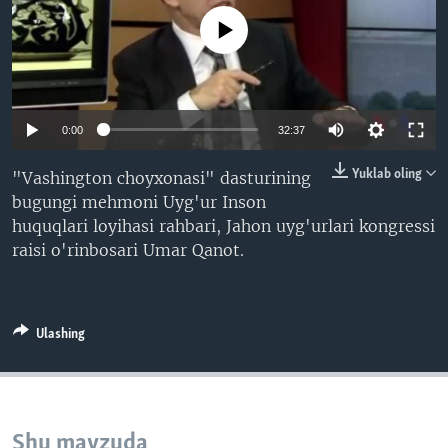
VIDEO
ODNOKLASSNIKI
No media source currently available
XABARLAR SURATLARDA
TELEGRAM
TWITTER
SOUNDCLOUD
VOA
0:00
32:37
Yuklab oling
"Vashington choyxonasi" dasturining
bugungi mehmoni Uyg'ur Inson
huquqlari loyihasi rahbari, Jahon uyg'urlari kongressi
raisi o'rinbosari Umar Qanot.
Ulashing
Shu mavzuda