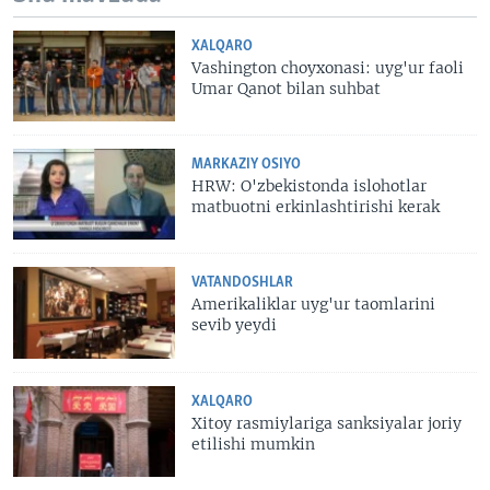
XALQARO
Vashington choyxonasi: uyg'ur faoli
Umar Qanot bilan suhbat
MARKAZIY OSIYO
HRW: O'zbekistonda islohotlar
matbuotni erkinlashtirishi kerak
VATANDOSHLAR
Amerikaliklar uyg'ur taomlarini
sevib yeydi
XALQARO
Xitoy rasmiylariga sanksiyalar joriy
etilishi mumkin