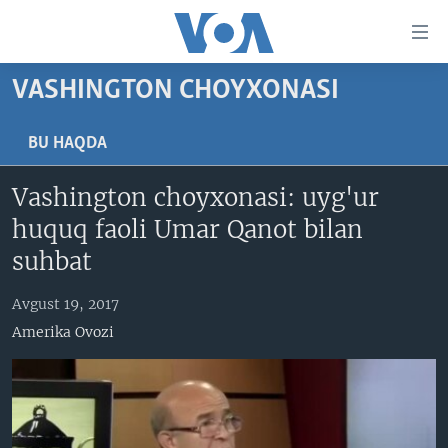
Bosh
sahifaga
boring
Boshiga
VASHINGTON CHOYXONASI
qayting
BOSH SAHIFA
Qidiruvga
AMERIKA
BU HAQDA
o'ting
MARKAZIY OSIYO
Vashington choyxonasi: uyg'ur
XALQARO
huquq faoli Umar Qanot bilan
VATANDOSHLAR
suhbat
MULTIMEDIA
Avgust 19, 2017
IJTIMOIY TARMOQLAR
AMERIKA MANZARALARI
Amerika Ovozi
INGLIZ TILI DARSLARI
XALQARO HAYOT
FACEBOOK
EDITORIAL
VASHINGTON CHOYXONASI
YOUTUBE
MOBIL-SALOM!
INSTAGRAM
Learning English