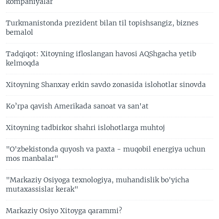
kompaniyalar
Turkmanistonda prezident bilan til topishsangiz, biznes
bemalol
Tadqiqot: Xitoyning ifloslangan havosi AQShgacha yetib
kelmoqda
Xitoyning Shanxay erkin savdo zonasida islohotlar sinovda
Ko’rpa qavish Amerikada sanoat va san'at
Xitoyning tadbirkor shahri islohotlarga muhtoj
"O'zbekistonda quyosh va paxta - muqobil energiya uchun
mos manbalar"
"Markaziy Osiyoga texnologiya, muhandislik bo'yicha
mutaxassislar kerak"
Markaziy Osiyo Xitoyga qarammi?