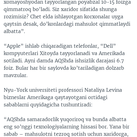
xomayoshyodan tayyorlangan poyabzal 10-15 foizga
qimmatroq bo’ladi. Siz xaridor sifatida shunga
rozimisiz? Chet elda ishlayotgan korxonalar uyga
qaytsin desak, do’konlardagi mahsulot qimmatlaydi
albatta”.
“Apple” ishlab chiqaradigan telefonlar, “Dell”
kompyuterlari Xitoyda tayyorlanadi va Amerikada
sotiladi. Ayni damda AQShda ishsizlik darajasi 6.7
foiz. Bular har bir saylovda ko’tariladigan dolzarb
mavzular.
Nyu-York universiteti professori Nataliya Levina
bizneslar Amerikaga qaytayotgani ortidagi
sabablarni quyidagicha tushuntiradi:
“AQShda samaradorlik yuqoriroq va bunda albatta
eng so’nggi texnologiyalarning hissasi bor. Yana bir
sabab – mahsulotni tezroq sotish uchun xaridorga,