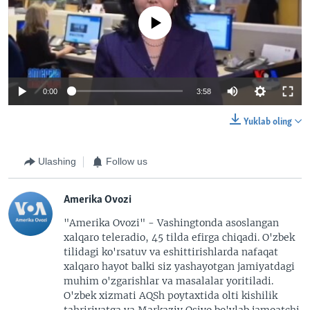
No media source currently available
0:00
3:58
Yuklab oling
Ulashing
Follow us
Amerika Ovozi
"Amerika Ovozi" - Vashingtonda asoslangan
xalqaro teleradio, 45 tilda efirga chiqadi. O'zbek
tilidagi ko'rsatuv va eshittirishlarda nafaqat
xalqaro hayot balki siz yashayotgan jamiyatdagi
muhim o'zgarishlar va masalalar yoritiladi.
O'zbek xizmati AQSh poytaxtida olti kishilik
tahririyatga va Markaziy Osiyo bo'ylab jamoatchi