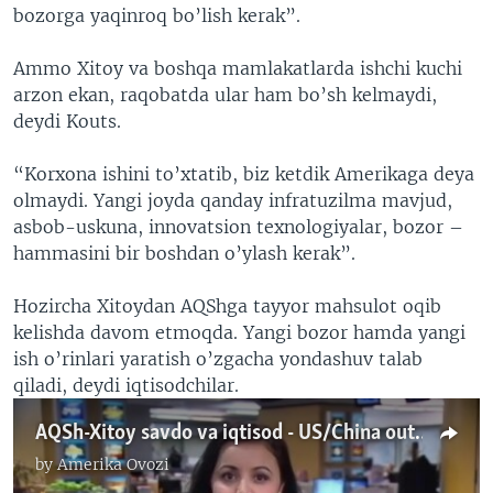
bozorga yaqinroq bo’lish kerak”.
Ammo Xitoy va boshqa mamlakatlarda ishchi kuchi
arzon ekan, raqobatda ular ham bo’sh kelmaydi,
deydi Kouts.
“Korxona ishini to’xtatib, biz ketdik Amerikaga deya
olmaydi. Yangi joyda qanday infratuzilma mavjud,
asbob-uskuna, innovatsion texnologiyalar, bozor –
hammasini bir boshdan o’ylash kerak”.
Hozircha Xitoydan AQShga tayyor mahsulot oqib
kelishda davom etmoqda. Yangi bozor hamda yangi
ish o’rinlari yaratish o’zgacha yondashuv talab
qiladi, deydi iqtisodchilar.
AQSh-Xitoy savdo va iqtisod - US/China outsourcing
by
Amerika Ovozi