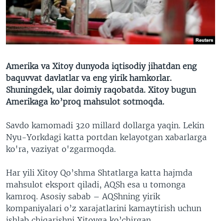
VIDEO
ODNOKLASSNIKI
XABARLAR SURATLARDA
TELEGRAM
TWITTER
SOUNDCLOUD
VOA
Amerika va Xitoy dunyoda iqtisodiy jihatdan eng
baquvvat davlatlar va eng yirik hamkorlar.
Shuningdek, ular doimiy raqobatda. Xitoy bugun
Amerikaga ko’proq mahsulot sotmoqda.
Savdo kamomadi 320 millard dollarga yaqin. Lekin
Nyu-Yorkdagi katta portdan kelayotgan xabarlarga
ko'ra, vaziyat o'zgarmoqda.
Har yili Xitoy Qo’shma Shtatlarga katta hajmda
mahsulot eksport qiladi, AQSh esa u tomonga
kamroq. Asosiy sabab – AQShning yirik
kompaniyalari o’z xarajatlarini kamaytirish uchun
ishlab chiqarishni Xitoyga ko’chirgan.