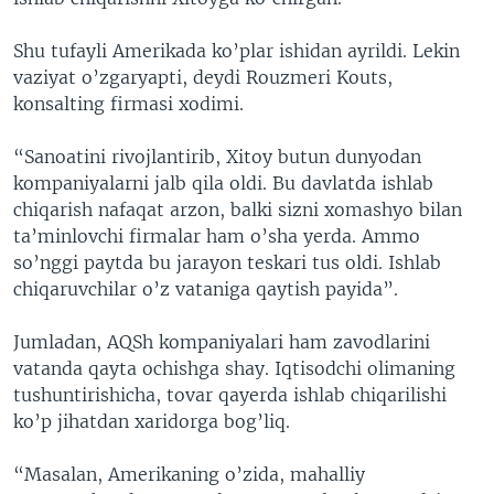
Shu tufayli Amerikada ko’plar ishidan ayrildi. Lekin
vaziyat o’zgaryapti, deydi Rouzmeri Kouts,
konsalting firmasi xodimi.
“Sanoatini rivojlantirib, Xitoy butun dunyodan
kompaniyalarni jalb qila oldi. Bu davlatda ishlab
chiqarish nafaqat arzon, balki sizni xomashyo bilan
ta’minlovchi firmalar ham o’sha yerda. Ammo
so’nggi paytda bu jarayon teskari tus oldi. Ishlab
chiqaruvchilar o’z vataniga qaytish payida”.
Jumladan, AQSh kompaniyalari ham zavodlarini
vatanda qayta ochishga shay. Iqtisodchi olimaning
tushuntirishicha, tovar qayerda ishlab chiqarilishi
ko’p jihatdan xaridorga bog’liq.
“Masalan, Amerikaning o’zida, mahalliy