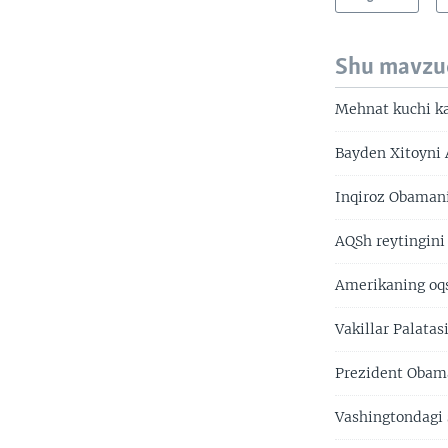
Shu mavzu
Mehnat kuchi ka
Bayden Xitoyni 
Inqiroz Obamani
AQSh reytingini
Amerikaning oqs
Vakillar Palatas
Prezident Obama
Vashingtondagi 