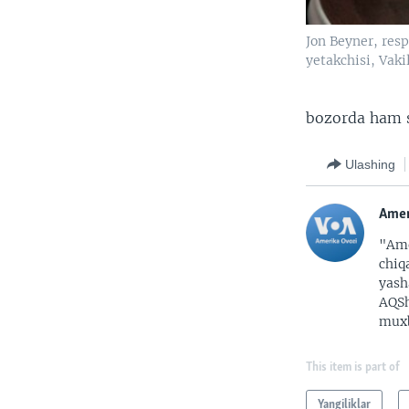
Jon Beyner, resp
yetakchisi, Vaki
bozorda ham st
Ulashing
Amer
"Ame
chiq
yash
AQSh
muxb
This item is part of
Yangiliklar