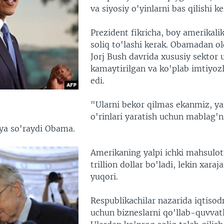
va siyosiy o'yinlarni bas qilishi ke
Prezident fikricha, boy amerikali
soliq to'lashi kerak. Obamadan ol
Jorj Bush davrida xususiy sektor 
kamaytirilgan va ko'plab imtiyozl
edi.
"Ularni bekor qilmas ekanmiz, ya
o'rinlari yaratish uchun mablag'
ya so'raydi Obama.
Amerikaning yalpi ichki mahsuloti 
trillion dollar bo'ladi, lekin xara
yuqori.
Respublikachilar nazarida iqtisod
uchun bizneslarni qo'llab-quvvatl