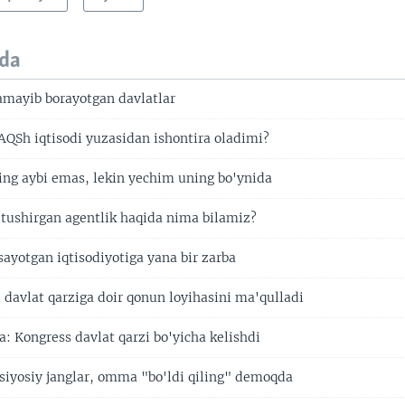
da
mayib borayotgan davlatlar
AQSh iqtisodi yuzasidan ishontira oladimi?
ng aybi emas, lekin yechim uning bo'ynida
 tushirgan agentlik haqida nima bilamiz?
ayotgan iqtisodiyotiga yana bir zarba
i davlat qarziga doir qonun loyihasini ma'qulladi
: Kongress davlat qarzi bo'yicha kelishdi
siyosiy janglar, omma "bo'ldi qiling" demoqda