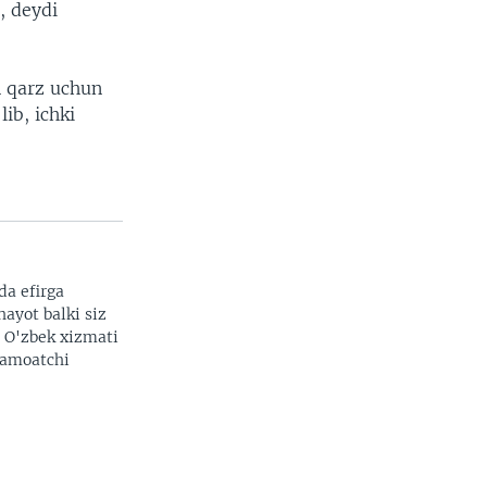
, deydi
n qarz uchun
ib, ichki
da efirga
hayot balki siz
. O'zbek xizmati
 jamoatchi