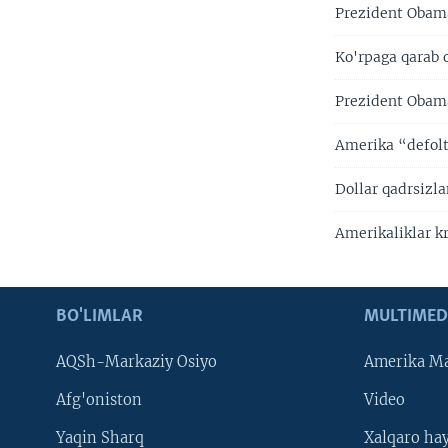
Prezident Obam
Ko'rpaga qarab 
Prezident Obama
Amerika “defolt
Dollar qadrsizla
Amerikaliklar k
BO'LIMLAR
MULTIMED
AQSh-Markaziy Osiyo
Amerika Ma
Afg'oniston
Video
Yaqin Sharq
Xalqaro ha