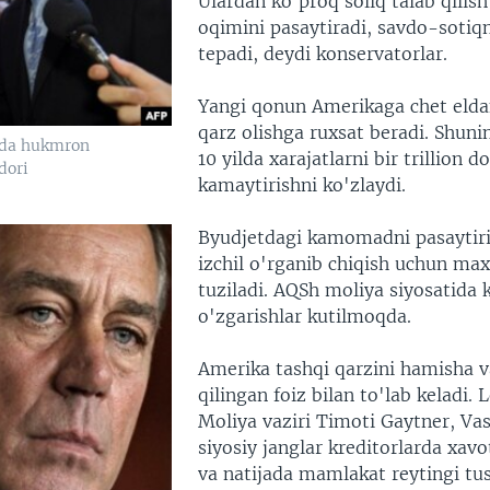
Ulardan ko'proq soliq talab qilis
oqimini pasaytiradi, savdo-sotiqn
tepadi, deydi konservatorlar.
Yangi qonun Amerikaga chet elda
qarz olishga ruxsat beradi. Shuni
tda hukmron
10 yilda xarajatlarni bir trillion d
dori
kamaytirishni ko'zlaydi.
Byudjetdagi kamomadni pasaytiri
izchil o'rganib chiqish uchun ma
tuziladi. AQSh moliya siyosatida 
o'zgarishlar kutilmoqda.
Amerika tashqi qarzini hamisha v
qilingan foiz bilan to'lab keladi. 
Moliya vaziri Timoti Gaytner, Va
siyosiy janglar kreditorlarda xav
va natijada mamlakat reytingi tus