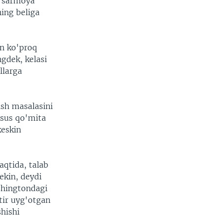
h sarmoya
ing beliga
n ko'proq
ngdek, kelasi
ollarga
sh masalasini
xsus qo'mita
keskin
aqtida, talab
Lekin, deydi
shingtondagi
otir uyg'otgan
hishi