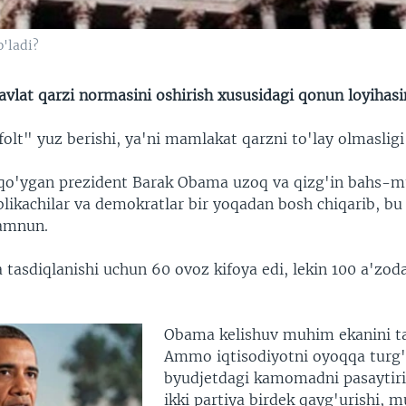
o'ladi?
vlat qarzi normasini oshirish xususidagi qonun loyihasi
folt" yuz berishi, ya'ni mamlakat qarzni to'lay olmaslig
 qo'ygan prezident Barak Obama uzoq va qizg'in bahs-m
blikachilar va demokratlar bir yoqadan bosh chiqarib, bu
amnun.
 tasdiqlanishi uchun 60 ovoz kifoya edi, lekin 100 a'zod
Obama kelishuv muhim ekanini ta
Ammo iqtisodiyotni oyoqqa turg'
byudjetdagi kamomadni pasaytiri
ikki partiya birdek qayg'urishi, m