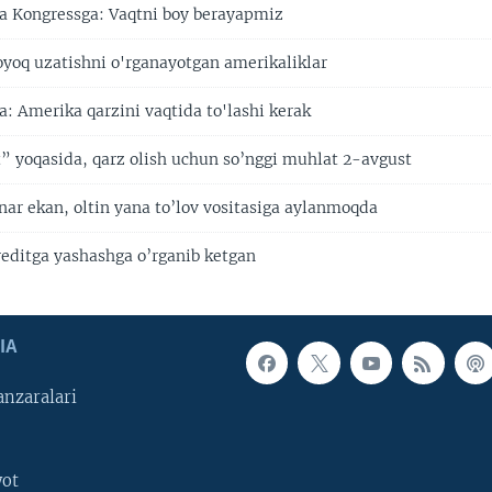
a Kongressga: Vaqtni boy berayapmiz
oyoq uzatishni o'rganayotgan amerikaliklar
: Amerika qarzini vaqtida to'lashi kerak
” yoqasida, qarz olish uchun so’nggi muhlat 2-avgust
nar ekan, oltin yana to’lov vositasiga aylanmoqda
reditga yashashga o’rganib ketgan
IA
nzaralari
yot