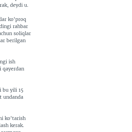
rak, deydi u.
klar ko'proq
dingi rahbar
uchun soliqlar
ar berilgan
ngi ish
ni qayerdan
bu yili 15
jat undanda
ni ko'tarish
ash kerak.