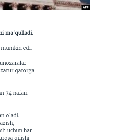
ni ma'qulladi.
i mumkin edi.
unozaralar
 zarur qarorga
an 74 nafari
n oladi.
azish,
sh uchun har
urosa qilishi