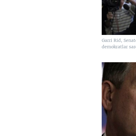
Garri Rid, Sena
demokratlar sar