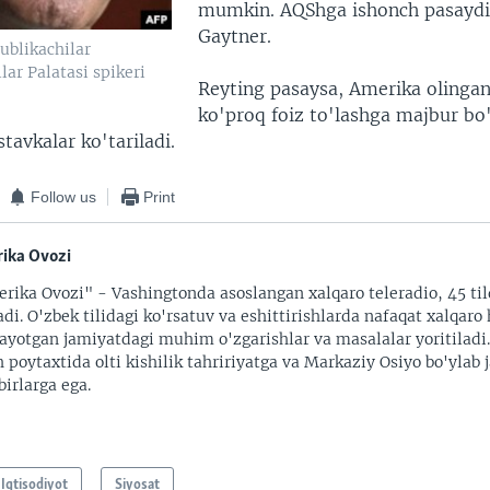
mumkin. AQShga ishonch pasaydi
Gaytner.
ublikachilar
llar Palatasi spikeri
Reyting pasaysa, Amerika olinga
ko'proq foiz to'lashga majbur bo'l
avkalar ko'tariladi.
Follow us
Print
ika Ovozi
rika Ovozi" - Vashingtonda asoslangan xalqaro teleradio, 45 til
adi. O'zbek tilidagi ko'rsatuv va eshittirishlarda nafaqat xalqaro 
ayotgan jamiyatdagi muhim o'zgarishlar va masalalar yoritiladi
 poytaxtida olti kishilik tahririyatga va Markaziy Osiyo bo'ylab
irlarga ega.
Iqtisodiyot
Siyosat