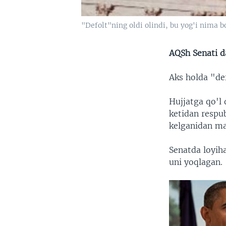
"Defolt"ning oldi olindi, bu yog'i nima b
AQSh Senati da
Aks holda "de
Hujjatga qo'l
ketidan respu
kelganidan m
Senatda loyiha
uni yoqlagan.