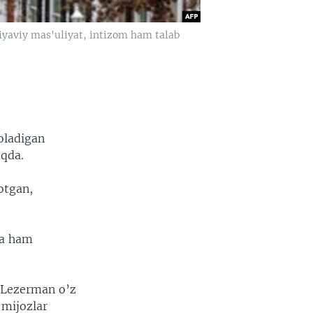
liyaviy mas'uliyat, intizom ham talab
oladigan
oqda.
otgan,
da ham
b Lezerman o’z
, mijozlar