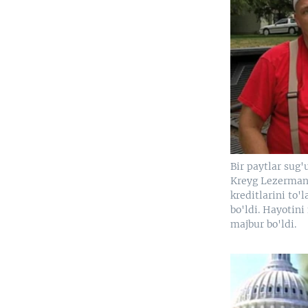
Bir paytlar sug'
Kreyg Lezerman
kreditlarini to'
bo'ldi. Hayotin
majbur bo'ldi.