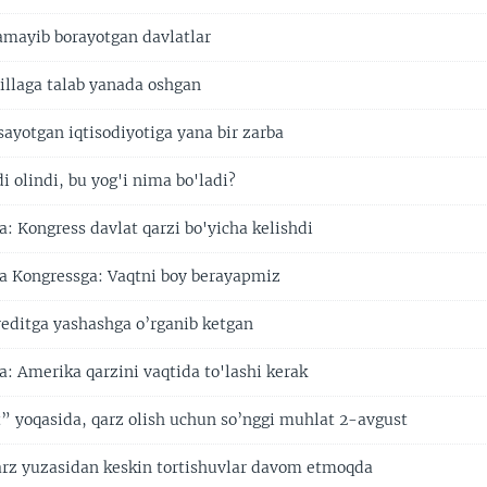
mayib borayotgan davlatlar
tillaga talab yanada oshgan
ayotgan iqtisodiyotiga yana bir zarba
i olindi, bu yog'i nima bo'ladi?
: Kongress davlat qarzi bo'yicha kelishdi
a Kongressga: Vaqtni boy berayapmiz
reditga yashashga o’rganib ketgan
: Amerika qarzini vaqtida to'lashi kerak
” yoqasida, qarz olish uchun so’nggi muhlat 2-avgust
rz yuzasidan keskin tortishuvlar davom etmoqda