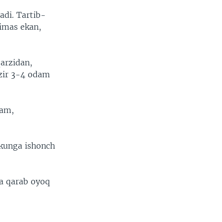
di. Tartib-
jimas ekan,
arzidan,
ozir 3-4 odam
jam,
 kunga ishonch
ga qarab oyoq