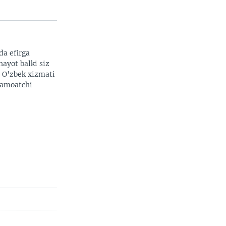
da efirga
hayot balki siz
. O'zbek xizmati
 jamoatchi