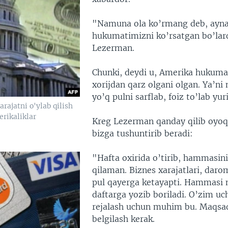
"Namuna ola ko’rmang deb, ayn
hukumatimizni ko’rsatgan bo’lar
Lezerman.
Chunki, deydi u, Amerika hukumat
xorijdan qarz olgani olgan. Ya’n
yo’q pulni sarflab, foiz to’lab yuri
ajatni o'ylab qilish
erikaliklar
Kreg Lezerman qanday qilib oyoq
bizga tushuntirib beradi:
"Hafta oxirida o’tirib, hammasin
qilaman. Biznes xarajatlari, dar
pul qayerga ketayapti. Hammasi
daftarga yozib boriladi. O’zim uc
rejalash uchun muhim bu. Maqsad
belgilash kerak.