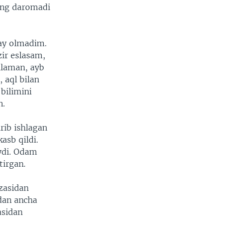
ing daromadi
lay olmadim.
zir eslasam,
ilaman, ayb
 aql bilan
 bilimini
n.
rib ishlagan
asb qildi.
aydi. Odam
tirgan.
zasidan
dan ancha
asidan