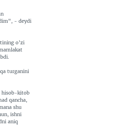
an
dim", - deydi
ining o’zi
i mamlakat
bdi.
qa turganini
i hisob-kitob
omad qancha,
 mana shu
hun, ishni
ni aniq