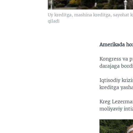
Uy kreditga, mashina kreditga, sayohat k
qiladi
Amerikada hoz
Kongress va pr
darajaga bordi
Iqtisodiy kri
kreditga yash
Kreg Lezerman
moliyaviy inti