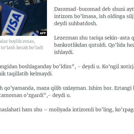
Daromad-buromad deb shuni ayta
intizom bo’lmasa, ish oldinga sil
deydi suhbatdosh.
Lezerman shu tariqa sekin-asta q
alar boylik emas,
bankrotlikdan qutuldi. Qo’lida h
 to'lash kerak bo'ladi
ishlaydi.
ngidan boshlaganday bo’ldim”, - deydi u. Ko’ngil xotir
hik taqillatib kelmaydi.
h qo’yamanda, maza qilib uxlayman. Ishim bor. Ertangi
tamoman o’zgardi",- deydi u.
aslahati ham shu – moliyada intizomli bo’ling, ko’rpa