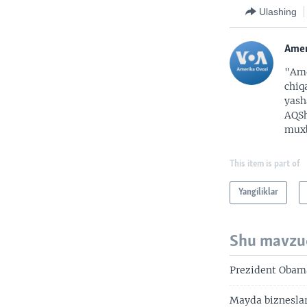
Ulashing
Amer
"Ame
chiq
yash
AQSh
muxb
This item is part of
Yangiliklar
Shu mavzu
Prezident Obama
Mayda bizneslar