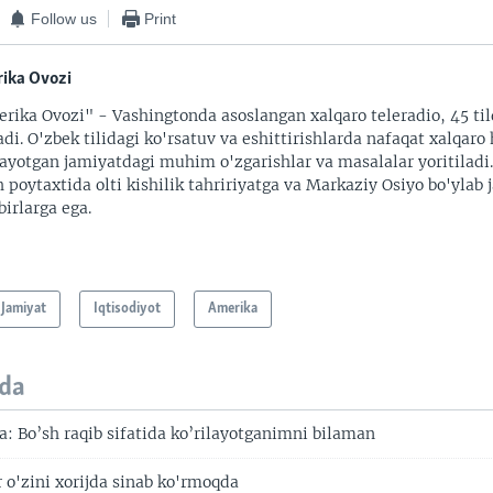
Follow us
Print
ika Ovozi
rika Ovozi" - Vashingtonda asoslangan xalqaro teleradio, 45 til
adi. O'zbek tilidagi ko'rsatuv va eshittirishlarda nafaqat xalqaro 
ayotgan jamiyatdagi muhim o'zgarishlar va masalalar yoritiladi
 poytaxtida olti kishilik tahririyatga va Markaziy Osiyo bo'ylab
irlarga ega.
Jamiyat
Iqtisodiyot
Amerika
da
: Bo’sh raqib sifatida ko’rilayotganimni bilaman
 o'zini xorijda sinab ko'rmoqda