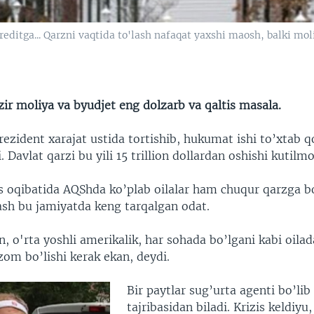
reditga... Qarzni vaqtida to'lash nafaqat yaxshi maosh, balki mo
ir moliya va byudjet eng dolzarb va qaltis masala.
ezident xarajat ustida tortishib, hukumat ishi to’xtab q
. Davlat qarzi bu yili 15 trillion dollardan oshishi kutilm
zis oqibatida AQShda ko’plab oilalar ham chuqur qarzga b
ash bu jamiyatda keng tarqalgan odat.
, o'rta yoshli amerikalik, har sohada bo’lgani kabi oila
zom bo’lishi kerak ekan, deydi.
Bir paytlar sug’urta agenti bo’li
tajribasidan biladi. Krizis keldiyu