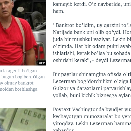
kamayib ketdi. O’z navbatida, un
ham.
"Bankrot bo’ldim, uy qarzini to’
Natijada bank uni olib qo’ydi. Ho
juda bir mushkul vaziyat. Lekin b
o’zimda. Har bir odam pulni ayab,
ishlatishi, kerak bo’lsa bu sohada
oshirishi kerak",- deydi Lezerma
urta agenti bo'lgan
Bir paytlar shinamgina ofisda o’ti
 bugun bog'bon. Olgan
Lezerman bog’dorchilikni o’ziga k
lay olmay bankrot
Gulzor va daraxtlarni parvarishl
i noldan boshlashga
yollab, buni kichik biznesga aylan
Poytaxt Vashingtonda byudjet yu
kechayotgan munozaralar bu yer
yiroqday. Lekin Lezerman hamm
xabardor.