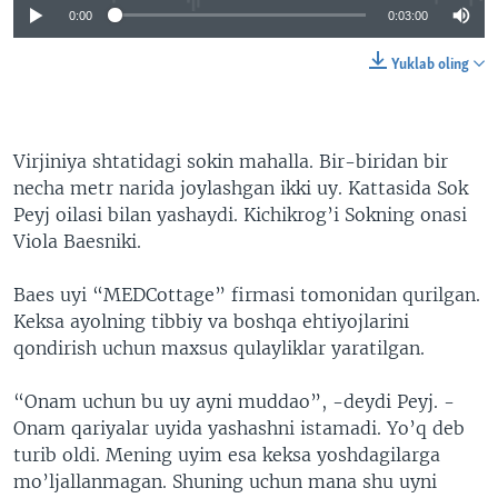
0:00
0:03:00
Yuklab oling
Virjiniya shtatidagi sokin mahalla. Bir-biridan bir
necha metr narida joylashgan ikki uy. Kattasida Sok
Peyj oilasi bilan yashaydi. Kichikrog’i Sokning onasi
Viola Baesniki.
Baes uyi “MEDCottage” firmasi tomonidan qurilgan.
Keksa ayolning tibbiy va boshqa ehtiyojlarini
qondirish uchun maxsus qulayliklar yaratilgan.
“Onam uchun bu uy ayni muddao”, -deydi Peyj. -
Onam qariyalar uyida yashashni istamadi. Yo’q deb
turib oldi. Mening uyim esa keksa yoshdagilarga
mo’ljallanmagan. Shuning uchun mana shu uyni