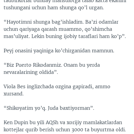
tadbirkorlar bunday mahsulotga talab katta ekanini
tushungani uchun ham shunga qo’l urgan.
“Hayotimni shunga bag’ishladim. Ba’zi odamlar
uchun qariyaga qarash muammo, qo’shimcha
mas’uliyat. Lekin buning ijobiy taraflari ham ko’p”.
Peyj onasini yaqiniga ko’chirganidan mamnun.
“Biz Puerto Rikodanmiz. Onam bu yerda
nevaralarining oldida”.
Viola Bes inglizchada ozgina gapiradi, ammo
xursand.
“Shikoyatim yo’q. Juda baxtiyorman”.
Ken Dupin bu yili AQSh va xorijiy mamlakatlardan
kottejlar qurib berish uchun 3000 ta buyurtma oldi.