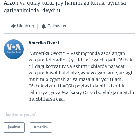
Arzon va qulay turar joy hammaga kerak, ayniqsa
qariganimizda, deydi u.
Ulashing
Follow us
Amerika Ovozi
"Amerika Ovozi" - Vashingtonda asoslangan
xalqaro teleradio, 45 tilda efirga chiqadi. O'zbek
tilidagi ko'rsatuv va eshittirishlarda nafaqat
xalqaro hayot balki siz yashayotgan jamiyatdagi
muhim o'zgarishlar va masalalar yoritiladi.
O'zbek xizmati AQSh poytaxtida olti kishilik
tahririyatga va Markaziy Osiyo bo'ylab jamoatchi
muxbirlarga ega.
This item is part of
Jamiyat
Amerika