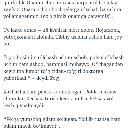
qurdirdik. Onam uchun maxsus barpo etildi. Qulay,
xavfsiz. Onam uchun boshqalarga o’xshab hamshira
yollamaganmiz. Biz o’zimiz onamga qaraymiz”.
Uy katta emas – 28 kvadrat metr xolos. Hojatxona,
yotoqxonalari alohida. Tibbiy uskuna uchun ham joy
bor.
“Qon bosimini o’lchash uchun asbob, pulsni o’lchash
uchun ham asbob, hammasi muhayyo. O’lchagandan
keyin ma’lumot to’g’ridan-to’g’ri doktorga
yuboriladi,” - deydi Peyj.
Xavfsizlik ham puxta ta’minlangan. Polda maxsus
chiroqlar. Kechasi turish kerak bo’lsa, keksa ayol
hech qiynalmaydi.
“Polga yumshoq gilam solingan. Yiqilib tushsa ham
odam mayib bo’lmaydi”.