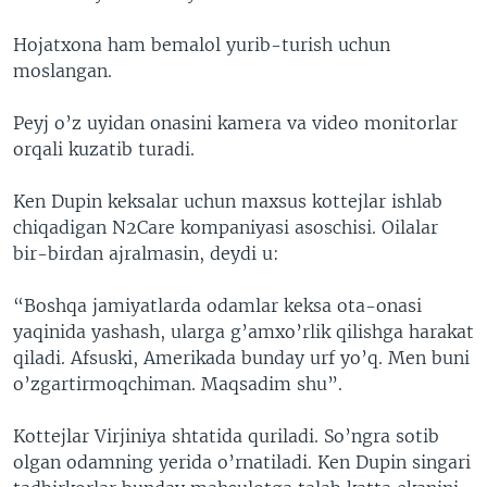
Hojatxona ham bemalol yurib-turish uchun
moslangan.
Peyj o’z uyidan onasini kamera va video monitorlar
orqali kuzatib turadi.
Ken Dupin keksalar uchun maxsus kottejlar ishlab
chiqadigan N2Care kompaniyasi asoschisi. Oilalar
bir-birdan ajralmasin, deydi u:
“Boshqa jamiyatlarda odamlar keksa ota-onasi
yaqinida yashash, ularga g’amxo’rlik qilishga harakat
qiladi. Afsuski, Amerikada bunday urf yo’q. Men buni
o’zgartirmoqchiman. Maqsadim shu”.
Kottejlar Virjiniya shtatida quriladi. So’ngra sotib
olgan odamning yerida o’rnatiladi. Ken Dupin singari