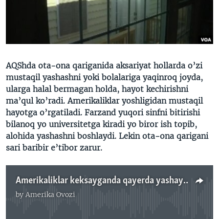
VIDEO
ODNOKLASSNIKI
XABARLAR SURATLARDA
TELEGRAM
TWITTER
SOUNDCLOUD
VOA
AQShda ota-ona qariganida aksariyat hollarda o’zi
mustaqil yashashni yoki bolalariga yaqinroq joyda,
ularga halal bermagan holda, hayot kechirishni
ma’qul ko’radi. Amerikaliklar yoshligidan mustaqil
hayotga o’rgatiladi. Farzand yuqori sinfni bitirishi
bilanoq yo universitetga kiradi yo biror ish topib,
alohida yashashni boshlaydi. Lekin ota-ona qarigani
sari baribir e’tibor zarur.
Amerikaliklar keksayganda qayerda yashaydi? Navbahor Imamova
by
Amerika Ovozi
No media source currently available