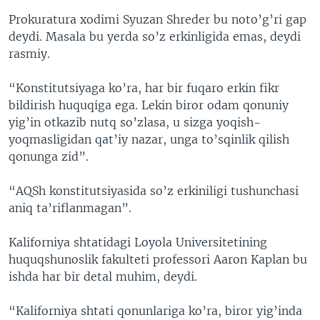
Prokuratura xodimi Syuzan Shreder bu noto’g’ri gap
deydi. Masala bu yerda so’z erkinligida emas, deydi
rasmiy.
“Konstitutsiyaga ko’ra, har bir fuqaro erkin fikr
bildirish huquqiga ega. Lekin biror odam qonuniy
yig’in otkazib nutq so’zlasa, u sizga yoqish-
yoqmasligidan qat’iy nazar, unga to’sqinlik qilish
qonunga zid”.
“AQSh konstitutsiyasida so’z erkiniligi tushunchasi
aniq ta’riflanmagan”.
Kaliforniya shtatidagi Loyola Universitetining
huquqshunoslik fakulteti professori Aaron Kaplan bu
ishda har bir detal muhim, deydi.
“Kaliforniya shtati qonunlariga ko’ra, biror yig’inda