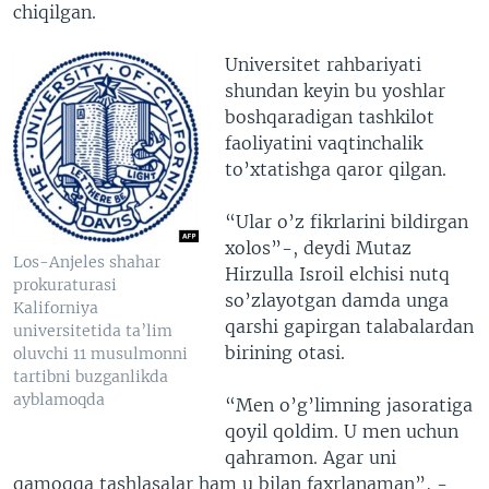
chiqilgan.
Universitet rahbariyati
shundan keyin bu yoshlar
boshqaradigan tashkilot
faoliyatini vaqtinchalik
to’xtatishga qaror qilgan.
“Ular o’z fikrlarini bildirgan
xolos”-, deydi Mutaz
Los-Anjeles shahar
Hirzulla Isroil elchisi nutq
prokuraturasi
so’zlayotgan damda unga
Kaliforniya
qarshi gapirgan talabalardan
universitetida ta’lim
birining otasi.
oluvchi 11 musulmonni
tartibni buzganlikda
ayblamoqda
“Men o’g’limning jasoratiga
qoyil qoldim. U men uchun
qahramon. Agar uni
qamoqqa tashlasalar ham u bilan faxrlanaman”, -