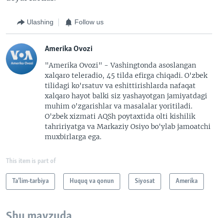
Ulashing
Follow us
Amerika Ovozi
"Amerika Ovozi" - Vashingtonda asoslangan
xalqaro teleradio, 45 tilda efirga chiqadi. O'zbek
tilidagi ko'rsatuv va eshittirishlarda nafaqat
xalqaro hayot balki siz yashayotgan jamiyatdagi
muhim o'zgarishlar va masalalar yoritiladi.
O'zbek xizmati AQSh poytaxtida olti kishilik
tahririyatga va Markaziy Osiyo bo'ylab jamoatchi
muxbirlarga ega.
This item is part of
Ta’lim-tarbiya
Huquq va qonun
Siyosat
Amerika
Shu mavzuda