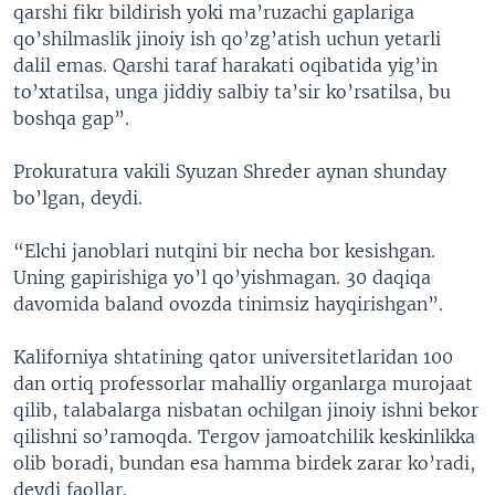
qarshi fikr bildirish yoki ma’ruzachi gaplariga
qo’shilmaslik jinoiy ish qo’zg’atish uchun yetarli
dalil emas. Qarshi taraf harakati oqibatida yig’in
to’xtatilsa, unga jiddiy salbiy ta’sir ko’rsatilsa, bu
boshqa gap”.
Prokuratura vakili Syuzan Shreder aynan shunday
bo’lgan, deydi.
“Elchi janoblari nutqini bir necha bor kesishgan.
Uning gapirishiga yo’l qo’yishmagan. 30 daqiqa
davomida baland ovozda tinimsiz hayqirishgan”.
Kaliforniya shtatining qator universitetlaridan 100
dan ortiq professorlar mahalliy organlarga murojaat
qilib, talabalarga nisbatan ochilgan jinoiy ishni bekor
qilishni so’ramoqda. Tergov jamoatchilik keskinlikka
olib boradi, bundan esa hamma birdek zarar ko’radi,
deydi faollar.