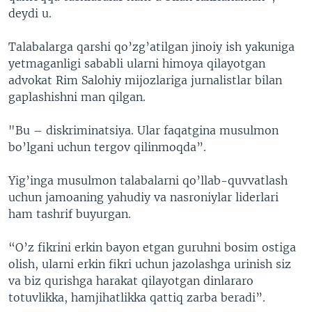
deydi u.
Talabalarga qarshi qo’zg’atilgan jinoiy ish yakuniga
yetmaganligi sababli ularni himoya qilayotgan
advokat Rim Salohiy mijozlariga jurnalistlar bilan
gaplashishni man qilgan.
"Bu – diskriminatsiya. Ular faqatgina musulmon
bo’lgani uchun tergov qilinmoqda”.
Yig’inga musulmon talabalarni qo’llab-quvvatlash
uchun jamoaning yahudiy va nasroniylar liderlari
ham tashrif buyurgan.
“O’z fikrini erkin bayon etgan guruhni bosim ostiga
olish, ularni erkin fikri uchun jazolashga urinish siz
va biz qurishga harakat qilayotgan dinlararo
totuvlikka, hamjihatlikka qattiq zarba beradi”.