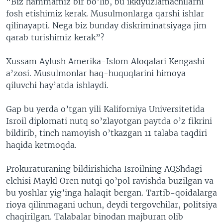
“Biz hammamiz bir bo’lib, bu ikkiyuzlamachilarni
fosh etishimiz kerak. Musulmonlarga qarshi ishlar
qilinayapti. Nega biz bunday diskriminatsiyaga jim
qarab turishimiz kerak”?
Xussam Aylush Amerika-Islom Aloqalari Kengashi
a’zosi. Musulmonlar haq-huquqlarini himoya
qiluvchi hay’atda ishlaydi.
Gap bu yerda o’tgan yili Kaliforniya Universitetida
Isroil diplomati nutq so’zlayotgan paytda o’z fikrini
bildirib, tinch namoyish o’tkazgan 11 talaba taqdiri
haqida ketmoqda.
Prokuraturaning bildirishicha Isroilning AQShdagi
elchisi Maykl Oren nutqi qo’pol ravishda buzilgan va
bu yoshlar yig’inga halaqit bergan. Tartib-qoidalarga
rioya qilinmagani uchun, deydi tergovchilar, politsiya
chaqirilgan. Talabalar binodan majburan olib