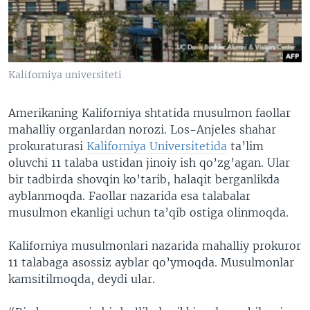
VIDEO
ODNOKLASSNIKI
XABARLAR SURATLARDA
TELEGRAM
TWITTER
Kaliforniya universiteti
SOUNDCLOUD
VOA
Amerikaning Kaliforniya shtatida musulmon faollar
mahalliy organlardan norozi. Los-Anjeles shahar
prokuraturasi
Kaliforniya Universitetida
ta’lim
oluvchi 11 talaba ustidan jinoiy ish qo’zg’agan. Ular
bir tadbirda shovqin ko’tarib, halaqit berganlikda
ayblanmoqda. Faollar nazarida esa talabalar
musulmon ekanligi uchun ta’qib ostiga olinmoqda.
Kaliforniya musulmonlari nazarida mahalliy prokuror
11 talabaga asossiz ayblar qo’ymoqda. Musulmonlar
kamsitilmoqda, deydi ular.