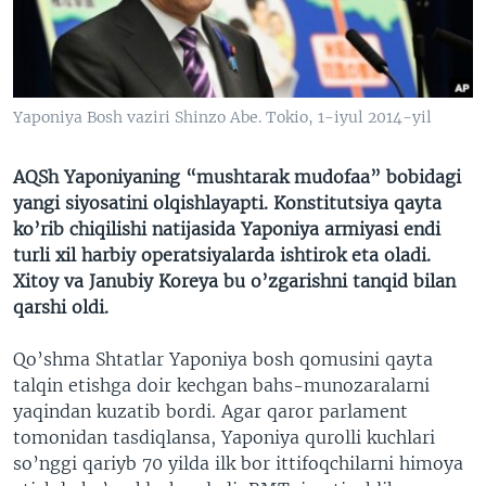
VIDEO
ODNOKLASSNIKI
XABARLAR SURATLARDA
TELEGRAM
TWITTER
Yaponiya Bosh vaziri Shinzo Abe. Tokio, 1-iyul 2014-yil
SOUNDCLOUD
VOA
AQSh Yaponiyaning “mushtarak mudofaa” bobidagi
yangi siyosatini olqishlayapti. Konstitutsiya qayta
ko’rib chiqilishi natijasida Yaponiya armiyasi endi
turli xil harbiy operatsiyalarda ishtirok eta oladi.
Xitoy va Janubiy Koreya bu o’zgarishni tanqid bilan
qarshi oldi.
Qo’shma Shtatlar Yaponiya bosh qomusini qayta
talqin etishga doir kechgan bahs-munozaralarni
yaqindan kuzatib bordi. Agar qaror parlament
tomonidan tasdiqlansa, Yaponiya qurolli kuchlari
so’nggi qariyb 70 yilda ilk bor ittifoqchilarni himoya