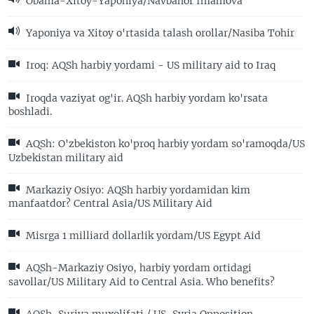
Obama-Xitoy-Yaponiya/Navbahor Imamova
Yaponiya va Xitoy o'rtasida talash orollar/Nasiba Tohir
Iroq: AQSh harbiy yordami - US military aid to Iraq
Iroqda vaziyat og'ir. AQSh harbiy yordam ko'rsata
boshladi.
AQSh: O'zbekiston ko'proq harbiy yordam so'ramoqda/US
Uzbekistan military aid
Markaziy Osiyo: AQSh harbiy yordamidan kim
manfaatdor? Central Asia/US Military Aid
Misrga 1 milliard dollarlik yordam/US Egypt Aid
AQSh-Markaziy Osiyo, harbiy yordam ortidagi
savollar/US Military Aid to Central Asia. Who benefits?