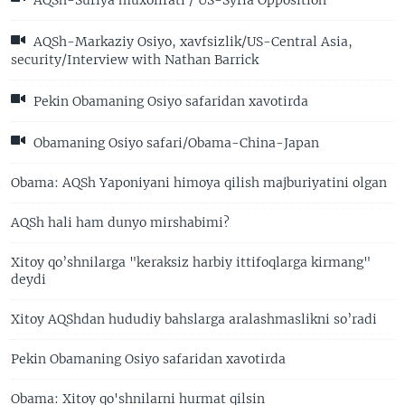
AQSh-Suriya muxolifati / US-Syria Opposition
AQSh-Markaziy Osiyo, xavfsizlik/US-Central Asia,
security/Interview with Nathan Barrick
Pekin Obamaning Osiyo safaridan xavotirda
Obamaning Osiyo safari/Obama-China-Japan
Obama: AQSh Yaponiyani himoya qilish majburiyatini olgan
AQSh hali ham dunyo mirshabimi?
Xitoy qo’shnilarga "keraksiz harbiy ittifoqlarga kirmang"
deydi
Xitoy AQShdan hududiy bahslarga aralashmaslikni so’radi
Pekin Obamaning Osiyo safaridan xavotirda
Obama: Xitoy qo'shnilarni hurmat qilsin