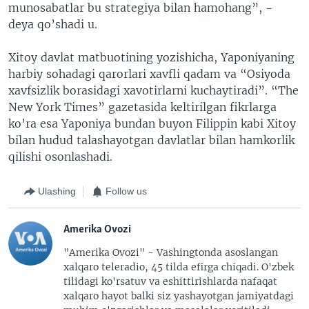
munosabatlar bu strategiya bilan hamohang”, -
deya qo’shadi u.
Xitoy davlat matbuotining yozishicha, Yaponiyaning
harbiy sohadagi qarorlari xavfli qadam va “Osiyoda
xavfsizlik borasidagi xavotirlarni kuchaytiradi”. “The
New York Times” gazetasida keltirilgan fikrlarga
ko’ra esa Yaponiya bundan buyon Filippin kabi Xitoy
bilan hudud talashayotgan davlatlar bilan hamkorlik
qilishi osonlashadi.
Ulashing
Follow us
Amerika Ovozi
"Amerika Ovozi" - Vashingtonda asoslangan
xalqaro teleradio, 45 tilda efirga chiqadi. O'zbek
tilidagi ko'rsatuv va eshittirishlarda nafaqat
xalqaro hayot balki siz yashayotgan jamiyatdagi