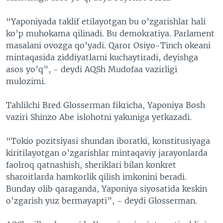
“Yaponiyada taklif etilayotgan bu o’zgarishlar hali
ko’p muhokama qilinadi. Bu demokratiya. Parlament
masalani ovozga qo’yadi. Qaror Osiyo-Tinch okeani
mintaqasida ziddiyatlarni kuchaytiradi, deyishga
asos yo’q”, - deydi AQSh Mudofaa vazirligi
mulozimi.
Tahlilchi Bred Glosserman fikricha, Yaponiya Bosh
vaziri Shinzo Abe islohotni yakuniga yetkazadi.
“Tokio pozitsiyasi shundan iboratki, konstitusiyaga
kiritilayotgan o’zgarishlar mintaqaviy jarayonlarda
faolroq qatnashish, sheriklari bilan konkret
sharoitlarda hamkorlik qilish imkonini beradi.
Bunday olib qaraganda, Yaponiya siyosatida keskin
o’zgarish yuz bermayapti”, - deydi Glosserman.