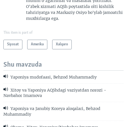
muhim o'zgarishlar va masalalar yoritiladi.
O'zbek xizmati AQSh poytaxtida olti kishilik
tahririyatga va Markaziy Osiyo bo'ylab jamoatchi
muxbirlarga ega.
This item is part of
Siyosat
Amerika
Xalqaro
Shu mavzuda
Yaponiya mudofaasi, Behzod Muhammadiy
Xitoy va Yaponiya AQShdagi vaziyatdan norozi -
Navbahor Imamova
Yaponiya va Janubiy Koreya aloqalari, Behzod
Muhammadiy