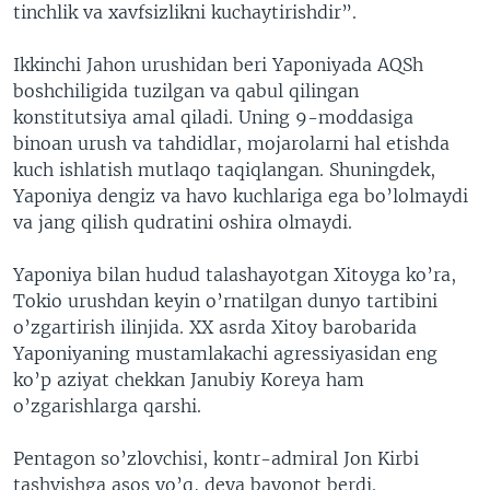
tinchlik va xavfsizlikni kuchaytirishdir”.
Ikkinchi Jahon urushidan beri Yaponiyada AQSh
boshchiligida tuzilgan va qabul qilingan
konstitutsiya amal qiladi. Uning 9-moddasiga
binoan urush va tahdidlar, mojarolarni hal etishda
kuch ishlatish mutlaqo taqiqlangan. Shuningdek,
Yaponiya dengiz va havo kuchlariga ega bo’lolmaydi
va jang qilish qudratini oshira olmaydi.
Yaponiya bilan hudud talashayotgan Xitoyga ko’ra,
Tokio urushdan keyin o’rnatilgan dunyo tartibini
o’zgartirish ilinjida. XX asrda Xitoy barobarida
Yaponiyaning mustamlakachi agressiyasidan eng
ko’p aziyat chekkan Janubiy Koreya ham
o’zgarishlarga qarshi.
Pentagon so’zlovchisi, kontr-admiral Jon Kirbi
tashvishga asos yo’q, deya bayonot berdi.