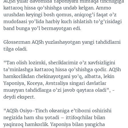
AQSh yillar davomida Yaponiyani mintaqa tinchligiga
kattaroq hissa qo’shishga undab kelgan. Ammo
urushdan keyingi bosh qomus, aniqrog’i faqat o’z
mudofaasi yo’lida harbiy kuch ishlatish to’g’risidagi
band bunga yo’l bermayotgan edi.
Glosserman AQSh yuzlashayotgan yangi tahdidlarni
tilga oladi.
“Tan olish lozimki, sheriklarimiz o’z xavfsizligini
ta’minlashga kattaroq hissa qo’shishga qodir. AQSh
hamkorlikdan chekinayotgani yo’q, albatta, lekin
Yaponiya, Koreya, Avstraliya singari davlatlar
muayyan tahdidlarga o’zi javob qaytara oladi”, -
deydi ekspert.
“AQSh Osiyo-Tinch okeaniga e’tiborni oshirishi
negizida ham shu yotadi – ittifoqchilar bilan
yaqinroq hamkorlik. Yaponiya bilan yangicha