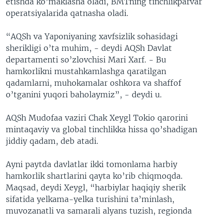
etishda ko’maklasha oladi, BMTning tinchlikparvar
operatsiyalarida qatnasha oladi.
“AQSh va Yaponiyaning xavfsizlik sohasidagi
sherikligi o’ta muhim, - deydi AQSh Davlat
departamenti so’zlovchisi Mari Xarf. - Bu
hamkorlikni mustahkamlashga qaratilgan
qadamlarni, muhokamalar oshkora va shaffof
o’tganini yuqori baholaymiz”, - deydi u.
AQSh Mudofaa vaziri Chak Xeygl Tokio qarorini
mintaqaviy va global tinchlikka hissa qo’shadigan
jiddiy qadam, deb atadi.
Ayni paytda davlatlar ikki tomonlama harbiy
hamkorlik shartlarini qayta ko’rib chiqmoqda.
Maqsad, deydi Xeygl, “harbiylar haqiqiy sherik
sifatida yelkama-yelka turishini ta’minlash,
muvozanatli va samarali alyans tuzish, regionda